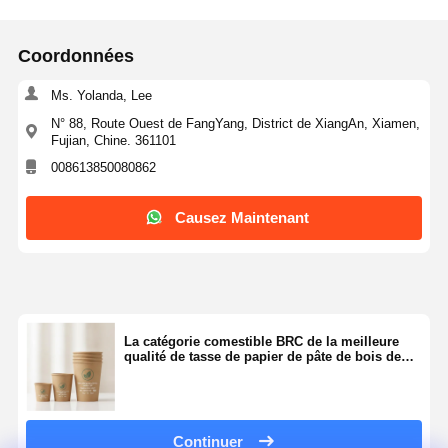
Coordonnées
Ms. Yolanda, Lee
N° 88, Route Ouest de FangYang, District de XiangAn, Xiamen,
Fujian, Chine. 361101
008613850080862
Causez Maintenant
La catégorie comestible BRC de la meilleure
qualité de tasse de papier de pâte de bois de
Vierge de 100 pour cent a certifié FDA 8oz 12oz
16oz
Continuer