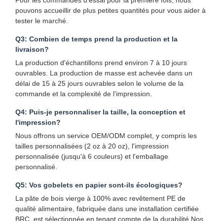
pouvons accueillir de plus petites quantités pour vous aider à
Sac en papier avec poignée
tester le marché.
Sac en papier pour pain
Q3: Combien de temps prend la production et la
livraison?
Boîte de nourriture à emporter
La production d'échantillons prend environ 7 à 10 jours
ouvrables. La production de masse est achevée dans un
Boîtes de boulangerie personnalisées
délai de 15 à 25 jours ouvrables selon le volume de la
commande et la complexité de l'impression.
boîte en papier personnalisée
Q4: Puis-je personnaliser la taille, la conception et
tasse en plastique jetable
l'impression?
Nous offrons un service OEM/ODM complet, y compris les
Serviette en papier imprimé
tailles personnalisées (2 oz à 20 oz), l'impression
personnalisée (jusqu'à 6 couleurs) et l'emballage
Papier d'emballage pour sandwicherie
personnalisé.
emballages pour aliments et boissons
Q5: Vos gobelets en papier sont-ils écologiques?
La pâte de bois vierge à 100% avec revêtement PE de
qualité alimentaire, fabriquée dans une installation certifiée
BRC, est sélectionnée en tenant compte de la durabilité.Nos