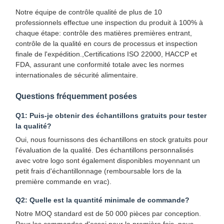
Notre équipe de contrôle qualité de plus de 10
professionnels effectue une inspection du produit à 100% à
chaque étape: contrôle des matières premières entrant,
contrôle de la qualité en cours de processus et inspection
Contrôle
Contactez-
Nouvelles
Les Affaires
finale de l'expédition.,Certifications ISO 22000, HACCP et
Qualité
Nous
FDA, assurant une conformité totale avec les normes
internationales de sécurité alimentaire.
Questions fréquemment posées
Q1: Puis-je obtenir des échantillons gratuits pour tester
Causez
la qualité?
Maintenant
Oui, nous fournissons des échantillons en stock gratuits pour
l'évaluation de la qualité. Des échantillons personnalisés
Coupe de café en papier
avec votre logo sont également disponibles moyennant un
petit frais d'échantillonnage (remboursable lors de la
Tasse de papier de crème glacée
première commande en vrac).
CUVETTE DE PAPIER jetable
Q2: Quelle est la quantité minimale de commande?
Notre MOQ standard est de 50 000 pièces par conception.
tasse à soupe en papier
Pour les commandes d'essai pour la première fois, nous