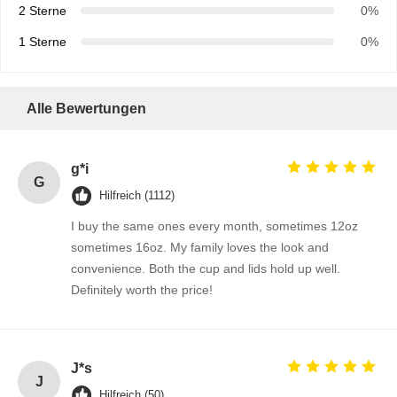
2 Sterne
0%
1 Sterne
0%
Alle Bewertungen
g*i
G
Hilfreich (1112)
I buy the same ones every month, sometimes 12oz
sometimes 16oz. My family loves the look and
convenience. Both the cup and lids hold up well.
Definitely worth the price!
J*s
J
Hilfreich (50)