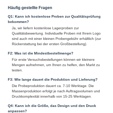
Häufig gestellte Fragen
Q1: Kann ich kostenlose Proben zur Qualitätsprüfung
bekommen?
Qualitätskont
Kontakt Mit
Neuigkeiten
Fälle
Ja, wir liefern kostenlose Lagerproben zur
Rolle
Uns
Qualitätsbewertung. Individuelle Proben mit Ihrem Logo
sind auch mit einer kleinen Probengebühr erhältlich (zur
Rückerstattung bei der ersten Großbestellung).
F2: Was ist die Mindestbestellmenge?
Plaudern Sie
Für erste Versuchsbestellungen können wir kleinere
Jetzt
Mengen aufnehmen, um Ihnen zu helfen, den Markt zu
testen.
Papierkaffeetasse
F3: Wie lange dauert die Produktion und Lieferung?
Die Probeproduktion dauert ca. 7-10 Werktage. Die
Eiscreme-Papier-Schale
Massenproduktion erfolgt je nach Auftragsvolumen und
Druckkomplexität innerhalb von 15-25 Werktagen.
Wegwerf-PAPIERschüssel
Q4: Kann ich die Größe, das Design und den Druck
Papiersuppenbecher
anpassen?