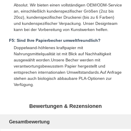
Absolut. Wir bieten einen vollständigen OEM/ODM-Service
Papiertüte mit Griff
an, einschließlich kundenspezifischer Größen (2oz bis
20oz), kundenspezifischer Druckerei (bis zu 6 Farben)
Papiertüte für Brot
und kundenspezifischer Verpackung. Unser Designteam
kann bei der Vorbereitung von Kunstwerken helfen.
Take-Out-Box
F5: Sind Ihre Papierbecher umweltfreundlich?
Maßgeschneiderte Bäckerkisten
Doppelwand-höhlenes kraftpapier mit
Nahrungsmittelqualität ist mit Blick auf Nachhaltigkeit
maßgeschneiderte Papierbox
ausgewählt worden.Unsere Becher werden mit
verantwortungsbewusstem Papier hergestellt und
Wegwerfplastikschale
entsprechen internationalen Umweltstandards.Auf Anfrage
stehen auch biologisch abbaubare PLA-Optionen zur
Druckpapier-Nappen
Verfügung.
Deli-Wrap-Papier
Bewertungen & Rezensionen
Verpackungen für Lebensmittel und Getränke
Gesamtbewertung