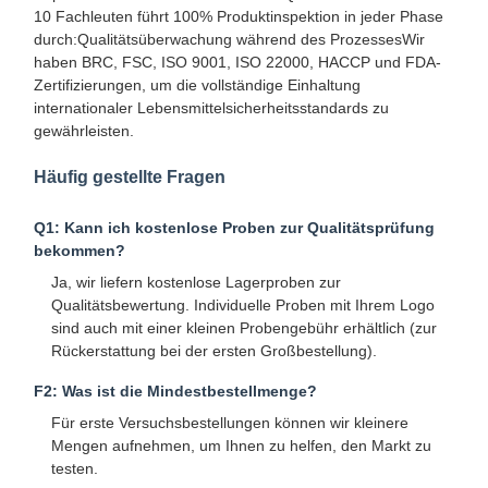
10 Fachleuten führt 100% Produktinspektion in jeder Phase
durch:Qualitätsüberwachung während des ProzessesWir
haben BRC, FSC, ISO 9001, ISO 22000, HACCP und FDA-
Zertifizierungen, um die vollständige Einhaltung
Qualitätskont
Kontakt Mit
Neuigkeiten
Fälle
internationaler Lebensmittelsicherheitsstandards zu
Rolle
Uns
gewährleisten.
Häufig gestellte Fragen
Q1: Kann ich kostenlose Proben zur Qualitätsprüfung
bekommen?
Plaudern Sie
Jetzt
Ja, wir liefern kostenlose Lagerproben zur
Qualitätsbewertung. Individuelle Proben mit Ihrem Logo
sind auch mit einer kleinen Probengebühr erhältlich (zur
Papierkaffeetasse
Rückerstattung bei der ersten Großbestellung).
Eiscreme-Papier-Schale
F2: Was ist die Mindestbestellmenge?
Für erste Versuchsbestellungen können wir kleinere
Wegwerf-PAPIERschüssel
Mengen aufnehmen, um Ihnen zu helfen, den Markt zu
testen.
Papiersuppenbecher