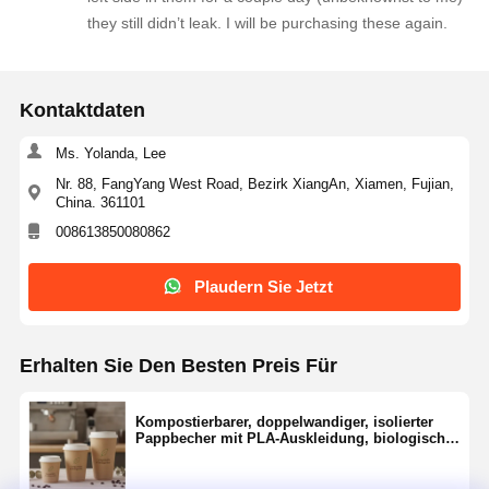
they still didn’t leak. I will be purchasing these again.
Kontaktdaten
Ms. Yolanda, Lee
Nr. 88, FangYang West Road, Bezirk XiangAn, Xiamen, Fujian,
China. 361101
008613850080862
Plaudern Sie Jetzt
Erhalten Sie Den Besten Preis Für
Kompostierbarer, doppelwandiger, isolierter
Pappbecher mit PLA-Auskleidung, biologisch
abbaubar, für heißen Kaffee, 8 Unzen, 10 Unzen,
12 Unzen