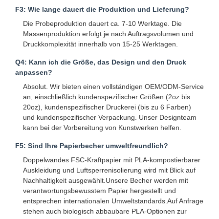
F3: Wie lange dauert die Produktion und Lieferung?
Papiertüte mit Griff
Die Probeproduktion dauert ca. 7-10 Werktage. Die
Massenproduktion erfolgt je nach Auftragsvolumen und
Papiertüte für Brot
Druckkomplexität innerhalb von 15-25 Werktagen.
Take-Out-Box
Q4: Kann ich die Größe, das Design und den Druck
anpassen?
Maßgeschneiderte Bäckerkisten
Absolut. Wir bieten einen vollständigen OEM/ODM-Service
an, einschließlich kundenspezifischer Größen (2oz bis
maßgeschneiderte Papierbox
20oz), kundenspezifischer Druckerei (bis zu 6 Farben)
und kundenspezifischer Verpackung. Unser Designteam
Wegwerfplastikschale
kann bei der Vorbereitung von Kunstwerken helfen.
Druckpapier-Nappen
F5: Sind Ihre Papierbecher umweltfreundlich?
Doppelwandes FSC-Kraftpapier mit PLA-kompostierbarer
Deli-Wrap-Papier
Auskleidung und Luftsperrenisolierung wird mit Blick auf
Nachhaltigkeit ausgewählt.Unsere Becher werden mit
Verpackungen für Lebensmittel und Getränke
verantwortungsbewusstem Papier hergestellt und
entsprechen internationalen Umweltstandards.Auf Anfrage
stehen auch biologisch abbaubare PLA-Optionen zur