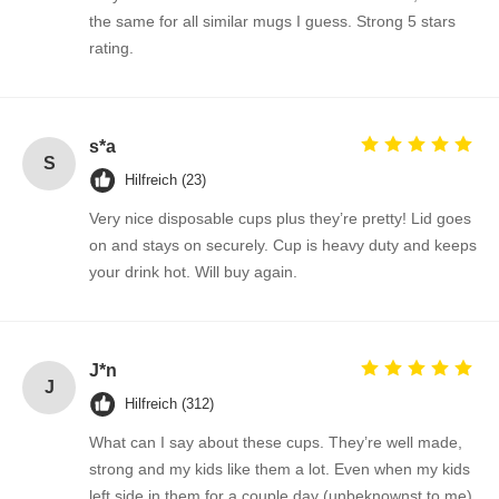
the same for all similar mugs I guess. Strong 5 stars
rating.
s*a
S
Hilfreich (23)
Very nice disposable cups plus they’re pretty! Lid goes
on and stays on securely. Cup is heavy duty and keeps
your drink hot. Will buy again.
J*n
J
Hilfreich (312)
What can I say about these cups. They’re well made,
strong and my kids like them a lot. Even when my kids
left side in them for a couple day (unbeknownst to me)