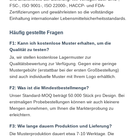
FSC-, ISO 9001-, ISO 22000-, HACCP- und FDA-
Zertifizierungen und gewährleisten so die vollständige
Einhaltung internationaler Lebensmittelsicherheitsstandards.
Qualitätskont
Kontakt Mit
Neuigkeiten
Fälle
Häufig gestellte Fragen
Rolle
Uns
F1: Kann ich kostenlose Muster erhalten, um die
Qualität zu testen?
Ja, wir stellen kostenlose Lagermuster zur
Qualitätsbewertung zur Verfügung. Gegen eine geringe
Mustergebühr (erstattbar bei der ersten Großbestellung)
Plaudern Sie
sind auch individuelle Muster mit Ihrem Logo erhältlich.
Jetzt
F2: Was ist die Mindestbestellmenge?
Unser Standard-MOQ beträgt 50.000 Stück pro Design. Bei
Papierkaffeetasse
erstmaligen Probebestellungen können wir auch kleinere
Mengen annehmen, um Ihnen die Markterprobung zu
Eiscreme-Papier-Schale
erleichtern.
Wegwerf-PAPIERschüssel
F3: Wie lange dauern Produktion und Lieferung?
Die Musterproduktion dauert etwa 7-10 Werktage. Die
Papiersuppenbecher