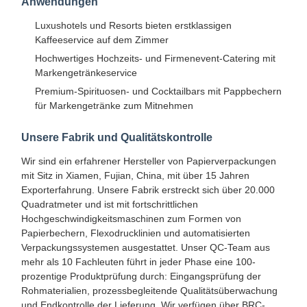
Anwendungen
Luxushotels und Resorts bieten erstklassigen
Kaffeeservice auf dem Zimmer
Hochwertiges Hochzeits- und Firmenevent-Catering mit
Markengetränkeservice
Premium-Spirituosen- und Cocktailbars mit Pappbechern
für Markengetränke zum Mitnehmen
Unsere Fabrik und Qualitätskontrolle
Wir sind ein erfahrener Hersteller von Papierverpackungen
mit Sitz in Xiamen, Fujian, China, mit über 15 Jahren
Exporterfahrung. Unsere Fabrik erstreckt sich über 20.000
Quadratmeter und ist mit fortschrittlichen
Hochgeschwindigkeitsmaschinen zum Formen von
Papierbechern, Flexodrucklinien und automatisierten
Verpackungssystemen ausgestattet. Unser QC-Team aus
mehr als 10 Fachleuten führt in jeder Phase eine 100-
Heim
Produkte
Über Uns
Werksbesicht
prozentige Produktprüfung durch: Eingangsprüfung der
Igung
Rohmaterialien, prozessbegleitende Qualitätsüberwachung
und Endkontrolle der Lieferung. Wir verfügen über BRC-,