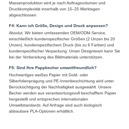
Massenproduktion wird je nach Auftragsvolumen und
Druckkomplexität innerhalb von 15–25 Werktagen
Papiertüte mit Griff
abgeschlossen.
Papiertüte für Brot
F4: Kann ich Größe, Design und Druck anpassen?
Absolut. Wir bieten umfassenden OEM/ODM-Service,
Take-Out-Box
einschließlich kundenspezifischer Größen (2 Unzen bis 20
Unzen), kundenspezifischem Druck (bis zu 6 Farben) und
Maßgeschneiderte Bäckerkisten
kundenspezifischer Verpackung. Unser Designteam kann Sie
bei der Vorbereitung des Bildmaterials unterstützen.
maßgeschneiderte Papierbox
F5: Sind Ihre Pappbecher umweltfreundlich?
Wegwerfplastikschale
Hochwertiges weißes Papier mit Gold- oder
Silberfolienprägung und PE-Innenbeschichtung wird unter
Druckpapier-Nappen
Berücksichtigung der Nachhaltigkeit ausgewählt. Unsere
Becher werden aus verantwortungsvoll beschafftem Papier
Deli-Wrap-Papier
hergestellt und entsprechen internationalen
Umweltstandards. Auf Anfrage sind auch biologisch
Verpackungen für Lebensmittel und Getränke
abbaubare PLA-Optionen erhältlich.