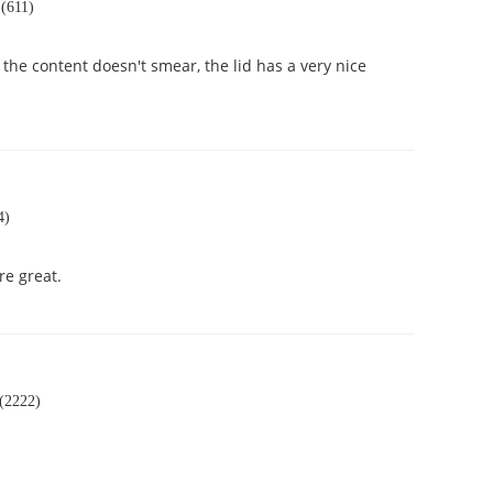
(611)
 the content doesn't smear, the lid has a very nice
4)
e great.
(2222)