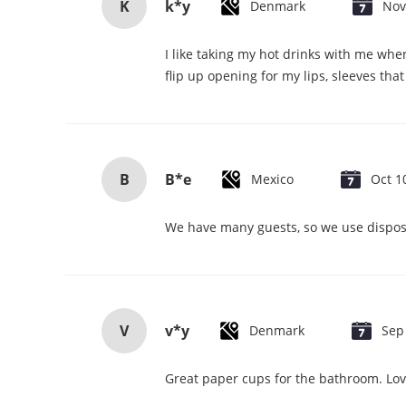
K
k*y
Denmark
Nov
I like taking my hot drinks with me wher
flip up opening for my lips, sleeves that
B
B*e
Mexico
Oct 1
We have many guests, so we use disposa
V
v*y
Denmark
Sep
Great paper cups for the bathroom. Lov