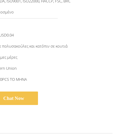
DA, ISO9001, ISO22000, HACCP, FSC, BRC
οσμένο
USD0.04
ε πολυσακούλες και κατόπιν σε κουτιά
ιμες μέρες
ern Union
00PCS ΤΟ ΜΗΝΑ
Chat Now