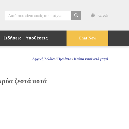
Greek
search
Ειδήσεις
Υποθέσεις
Chat Now
Αρχική Σελίδα
/
Προϊόντα
/
Κούπα καφέ από χαρτί
κρύα ζεστά ποτά