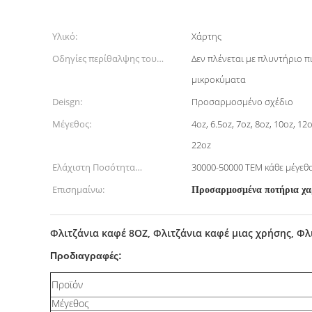
Υλικό:
Χάρτης
Οδηγίες περίθαλψης του
Δεν πλένεται με πλυντήριο π
προϊόντος:
μικροκύματα
Deisgn:
Προσαρμοσμένο σχέδιο
Μέγεθος:
4oz, 6.5oz, 7oz, 8oz, 10oz, 12
22oz
Ελάχιστη Ποσότητα
30000-50000 ΤΕΜ κάθε μέγεθ
Παραγγελίας:
Επισημαίνω:
Προσαρμοσμένα ποτήρια χαρ
Φλιτζάνια καφέ 8OZ, Φλιτζάνια καφέ μιας χρήσης, Φλ
Προδιαγραφές:
Προϊόν
Μέγεθος