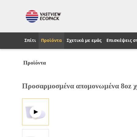
Σπίτι
Προϊόντα
Σχετικά με εμάς
Επισκέψεις σ
Προϊόντα
Προσαρμοσμένα απομονωμένα 8oz χα