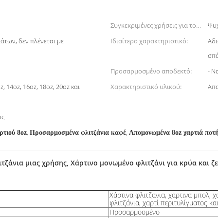
Συγκεκριμένες χρήσεις για το
Ψυχ
προϊόν:
ιάτων, δεν πλένεται με
Ιδιαίτερο χαρακτηριστικό:
Αδι
σπ
Προσαρμοσμένο αποδεκτό:
- Να
oz, 14oz, 16oz, 18oz, 20oz και
Χαρακτηριστικό υλικού:
Απ
ος
,
,
τιού 8oz
Προσαρμοσμένα φλιτζάνια καφέ
Απομονωμένα 8oz χαρτιά ποτ
ιτζάνια μιας χρήσης, Χάρτινο μονωμένο φλιτζάνι για κρύα και 
Χάρτινα φλιτζάνια, χάρτινα μπολ, χ
φλιτζάνια, χαρτί περιτυλίγματος κ
Προσαρμοσμένο