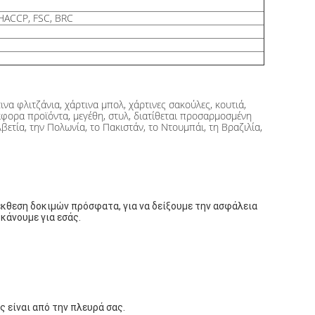
HACCP, FSC, BRC
να φλιτζάνια, χάρτινα μπολ, χάρτινες σακούλες, κουτιά,
ιάφορα προϊόντα, μεγέθη, στυλ, διατίθεται προσαρμοσμένη
βετία, την Πολωνία, το Πακιστάν, το Ντουμπάι, τη Βραζιλία,
έκθεση δοκιμών πρόσφατα, για να δείξουμε την ασφάλεια 
κάνουμε για εσάς.
ς είναι από την πλευρά σας.