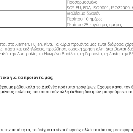
Προσαρμοσμένο
SGS EU, FDA, ISO9001, ISO22000, 
Διαθέσιμο δωρεάν
Περίπου 10 ημέρες
Περίπου 25 εργάσιμες ημέρες
ι στο Xiamen, Fujian, Κίνα. Τα κύρια προϊόντα μας είναι διάφορα χάρτι
ς, πάρτι και εκδηλώσεις, προώθηση, οικιακή χρήση κ.λπ. Διατίθενται δ
δά, την Αυστραλία, το Ηνωμένο Βασίλειο, τη Γερμανία, τη Δανία, την Ελ
τικό για τα προϊόντα μας;
 έχουμε μάθει καλά το Διεθνές πρότυπο τροφίμων. Έχουμε κάνει την 
ισμένους πελάτες που απαιτούν άλλη έκθεση δοκιμών, μπορούμε να το 
ε την ποιότητα, τα δείγματα είναι δωρεάν, αλλά το κόστος μεταφορά