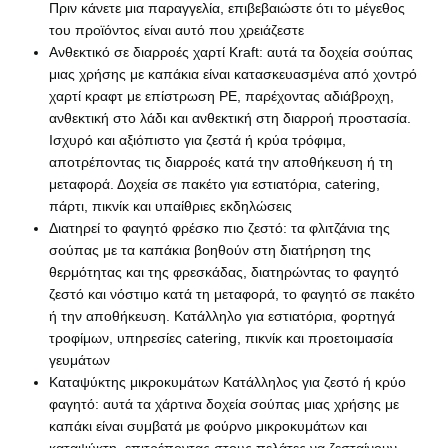
Πριν κάνετε μια παραγγελία, επιβεβαιώστε ότι το μέγεθος
του προϊόντος είναι αυτό που χρειάζεστε
Ανθεκτικό σε διαρροές χαρτί Kraft: αυτά τα δοχεία σούπας
μιας χρήσης με καπάκια είναι κατασκευασμένα από χοντρό
χαρτί κραφτ με επίστρωση PE, παρέχοντας αδιάβροχη,
ανθεκτική στο λάδι και ανθεκτική στη διαρροή προστασία.
Ισχυρό και αξιόπιστο για ζεστά ή κρύα τρόφιμα,
αποτρέποντας τις διαρροές κατά την αποθήκευση ή τη
μεταφορά. Δοχεία σε πακέτο για εστιατόρια, catering,
πάρτι, πικνίκ και υπαίθριες εκδηλώσεις
Διατηρεί το φαγητό φρέσκο ​​πιο ζεστό: τα φλιτζάνια της
σούπας με τα καπάκια βοηθούν στη διατήρηση της
θερμότητας και της φρεσκάδας, διατηρώντας το φαγητό
ζεστό και νόστιμο κατά τη μεταφορά, το φαγητό σε πακέτο
ή την αποθήκευση. Κατάλληλο για εστιατόρια, φορτηγά
τροφίμων, υπηρεσίες catering, πικνίκ και προετοιμασία
γευμάτων
Καταψύκτης μικροκυμάτων Κατάλληλος για ζεστό ή κρύο
Σπίτι
Προϊόντα
Σχετικά Με
Επισκέψεις
φαγητό: αυτά τα χάρτινα δοχεία σούπας μιας χρήσης με
Εμάς
Στο
καπάκι είναι συμβατά με φούρνο μικροκυμάτων και
Εργοστάσιο
καταψύκτη, επιτρέποντας στους πελάτες να ζεσταίνουν