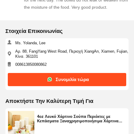
the moisture of the food. Very good product.
Στοιχεία Επικοινωνίας
Ms. Yolanda, Lee
Αρ. 88, FangYang West Road, Περιοχή XiangAn, Xiamen, Fujian,
Κίνα. 361101
008613850080862
Συνομιλία τώρα
Αποκτήστε Την Καλύτερη Τιμή Για
4oz Λευκό Χάρτινο Σούπα Περιέκτες με
Κεπάσματα Ξαναχρησιμοποιήσιμα Χάρτινα
Περιέκτες Τροφίμων με Κεπάσματα Kraft
Παγωτό Κέικ Δέσπερ Κούπες Σούπα Κούπα