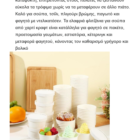
εύκολα τα τρόφιμα χωρίς να τα μεταφέρουν σε άλλο πιάτο.
Καλό για σούπα, τσίλι, πλιγούρι βρώμης, παγωτό και
φαγητά με ντελικατέσεν. Τα ελαφριά φλιτζάνια για σούπα
από χαρτί κραφτ είναι κατάλληλα για φαγητό σε πακέτο,
προετοιμασία γευμάτων, εστιατόρια, κέτερινγκ και
Έλεγχος
Επικοινωνήσ
Ειδήσεις
Υποθέσεις
μεταφορά φαγητού, κάνοντας τον καθαρισμό γρήγορο και
Ποιότητας
Τε Μαζί Μας
βολικό
Συνομιλία
Τώρα
Κούπα καφέ από χαρτί
Φλυτζάνι εγγράφου παγωτού
Μίας χρήσης ΚΥΠΕΛΛΟ ΕΓΓΡΑΦΟΥ