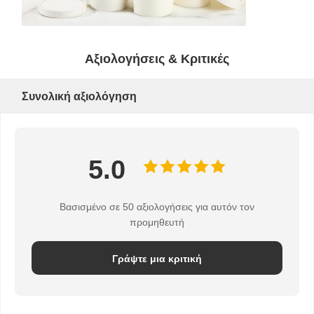
Κούπα σούπας από χαρτί
Χάρτινη τσάντα με λαβή
Αξιολογήσεις & Κριτικές
Χάρτινη σακούλα για ψωμί
Συνολική αξιολόγηση
Κουτί Φαγητού Παραλαβής
Τυποποιημένα κουτιά αρτοποιίας
προσαρμοσμένο χάρτινο κουτί
5.0
μίας χρήσης πλαστικό φλυτζάνι
Βασισμένο σε 50 αξιολογήσεις για αυτόν τον
Τυποποιημένη χαρτοπετσέτα
προμηθευτή
Χάρτινο περιτύλιγμα
Γράψτε μια κριτική
συσκευασίες τροφίμων και ποτών