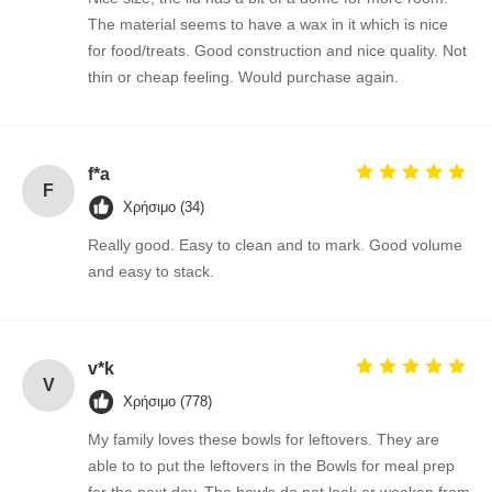
The material seems to have a wax in it which is nice
for food/treats. Good construction and nice quality. Not
thin or cheap feeling. Would purchase again.
f*a
F
Χρήσιμο (34)
Really good. Easy to clean and to mark. Good volume
and easy to stack.
v*k
V
Χρήσιμο (778)
My family loves these bowls for leftovers. They are
able to to put the leftovers in the Bowls for meal prep
for the next day. The bowls do not leak or weaken from