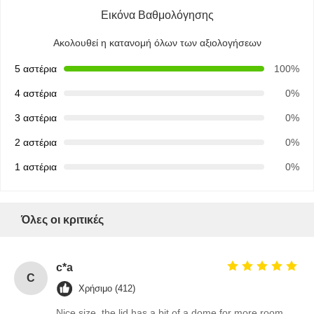
Εικόνα Βαθμολόγησης
Ακολουθεί η κατανομή όλων των αξιολογήσεων
5 αστέρια
100%
4 αστέρια
0%
3 αστέρια
0%
2 αστέρια
0%
1 αστέρια
0%
Όλες οι κριτικές
c*a
C
Χρήσιμο (412)
Nice size, the lid has a bit of a dome for more room.