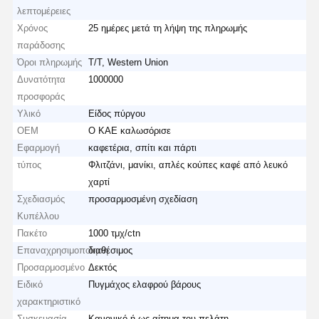
λεπτομέρειες
Χρόνος
25 ημέρες μετά τη λήψη της πληρωμής
παράδοσης
Όροι πληρωμής
T/T, Western Union
Δυνατότητα
1000000
προσφοράς
Υλικό
Είδος πύργου
OEM
Ο ΚΑΕ καλωσόρισε
Εφαρμογή
καφετέρια, σπίτι και πάρτι
τύπος
Φλιτζάνι, μανίκι, απλές κούπες καφέ από λευκό
χαρτί
Σχεδιασμός
προσαρμοσμένη σχεδίαση
Κυπέλλου
Πακέτο
1000 τμχ/ctn
Επαναχρησιμοποίηση
διαθέσιμος
Προσαρμοσμένο
Δεκτός
Ειδικό
Πυγμάχος ελαφρού βάρους
χαρακτηριστικό
Συσκευασία
Κανονικό ή ως αίτημα του πελάτη