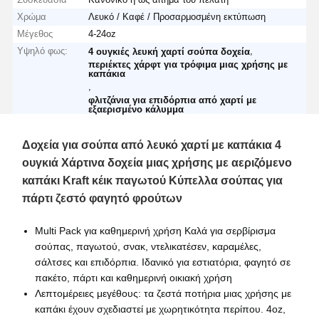
Χρώμα
Λευκό / Καφέ / Προσαρμοσμένη εκτύπωση
Μέγεθος
4-24oz
Υψηλό φως:
,
4 ουγκιές λευκή χαρτί σούπα δοχεία
περιέκτες χάρφτ για τρόφιμα μιας χρήσης με
καπάκια
,
φλιτζάνια για επιδόρπια από χαρτί με
εξαερισμένο κάλυμμα
Δοχεία για σούπα από λευκό χαρτί με καπάκια 4
ουγκιά Χάρτινα δοχεία μιας χρήσης με αεριζόμενο
καπάκι Kraft κέικ παγωτού Κύπελλα σούπας για
πάρτι ζεστό φαγητό φρούτων
Multi Pack για καθημερινή χρήση Καλά για σερβίρισμα
σούπας, παγωτού, σνακ, ντελικατέσεν, καραμέλες,
σάλτσες και επιδόρπια. Ιδανικό για εστιατόρια, φαγητό σε
πακέτο, πάρτι και καθημερινή οικιακή χρήση
Λεπτομέρειες μεγέθους: τα ζεστά ποτήρια μιας χρήσης με
καπάκι έχουν σχεδιαστεί με χωρητικότητα περίπου. 4oz,