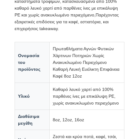
καταστήματα τροφίμων, κατασκευασμένα από 100%
καθαρό λευκό χαρτί από παρθένες ίνες με επικάλυψη
PE και χωρίς ανακυκλωμένο περιεχόμενο,Παρέχοντας
εξαιρετικές επιδόσεις για τα καφέ, εστιατόρια, και
επιχειρήσεις takeaway.
Πρωταθλήματα Αγνών Φυτικών
Ονομασία
Χάρτινων Ποτηριών Χωρίς
του
Ανακυκλωμένο Περιεχόμενο
προϊόντος
Καθαρή Λευκή Ευέλικτη Επιφάνεια
Καφέ 8oz 12oz
Καθαρό λευκό χαρτί από 100%
Υλικό
παρθένες ίνες με επικάλυψη PE,
χωρίς ανακυκλωμένο περιεχόμενο
Διαθέσιμα
8oz, 12oz, 16oz
μεγέθη
Ζεστά και κρύα ποτά, καφέ, τσάι,