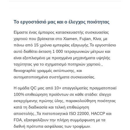
Το εργοστάσιό μας και ο έλεγχος ποιότητας
Είμαστε ένας έμπειρος κατασκευαστής συσκευασίας
Έλεγχος
Επικοινωνήσ
Ειδήσεις
Υποθέσεις
χαρτιού που βρίσκεται στο Xiamen, Fujian, Κίνα, με
Ποιότητας
Τε Μαζί Μας
πάνω από 15 χρόνια εμπειρίας εξαγωγής.Το εργοστάσιο
αυτό διαθέτει έκταση 1 000 τετραγωνικών μέτρων και
είναι εξοπλισμένο με προηγμένα μηχανήματα υψηλής
ταχύτητας για το σχηματισμό ποτηριών χαρτιού.,
flexographic γραμμές εκτύπωσης, και
Συνομιλία
αυτοματοποιημένα συστήματα συσκευασίας.
Τώρα
Η ομάδα QC μας από 10+ επαγγελματίες πραγματοποιεί
100% επιθεώρηση προϊόντων σε κάθε στάδιο: έλεγχο
Κούπα καφέ από χαρτί
εισερχόμενης πρώτης ύλης, παρακολούθηση ποιότητας
κατά τη διαδικασία και τελική επιθεώρηση
Φλυτζάνι εγγράφου παγωτού
αποστολής.,Τα πιστοποιητικά ISO 22000, HACCP και
FDA, εξασφαλίζουν την πλήρη συμμόρφωση με τα
Μίας χρήσης ΚΥΠΕΛΛΟ ΕΓΓΡΑΦΟΥ
διεθνή πρότυπα ασφάλειας των τροφίμων.