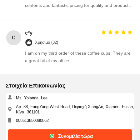
contents and fantastic pricing for quality and product
size. When my daughter was still at home before she
left for college, would prep her cereal for the ride to
school, snacks after games, and everything in
c*y
between.
C
Χρήσιμο (32)
I am on my third order of these coffee cups. They are
a great hit at my office.
Στοιχεία Επικοινωνίας
Ms. Yolanda, Lee
Αρ. 88, FangYang West Road, Περιοχή XiangAn, Xiamen, Fujian,
Κίνα. 361101
008613850080862
Συνομιλία τώρα