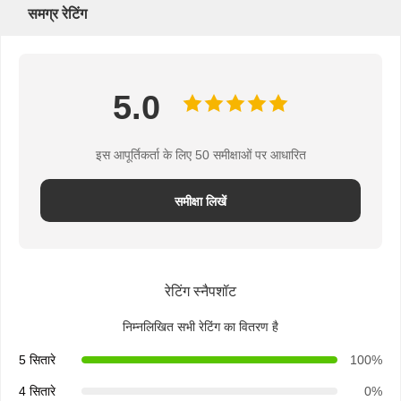
ब्रेड पेपर बैग
समग्र रेटिंग
टेकआउट फूड बॉक्स
कस्टम बेकरी बॉक्स
5.0
अनुकूलित कागज बॉक्स
इस आपूर्तिकर्ता के लिए 50 समीक्षाओं पर आधारित
एक बार में इस्तेमाल होने वाला प्लास्टिक का कप
मुद्रित पेपर नैपकिन
समीक्षा लिखें
डेली रैप पेपर
भोजन और पेय पैकेजिंग
रेटिंग स्नैपशॉट
निम्नलिखित सभी रेटिंग का वितरण है
5 सितारे
100%
4 सितारे
0%