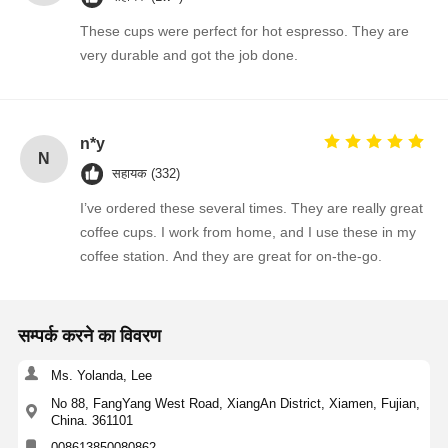
These cups were perfect for hot espresso. They are
very durable and got the job done.
n*y
N
सहायक (332)
I’ve ordered these several times. They are really great
coffee cups. I work from home, and I use these in my
coffee station. And they are great for on-the-go.
सम्पर्क करने का विवरण
Ms. Yolanda, Lee
No 88, FangYang West Road, XiangAn District, Xiamen, Fujian,
China. 361101
008613850080862