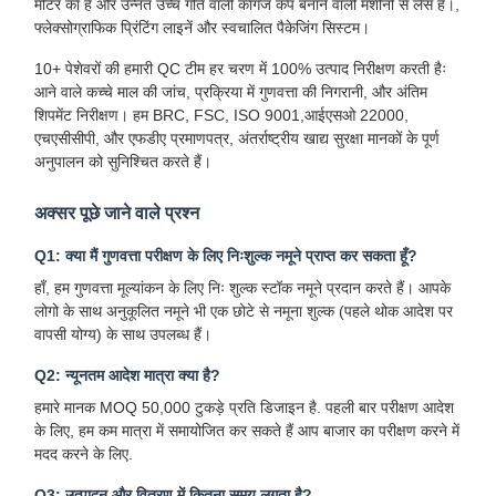
मीटर का है और उन्नत उच्च गति वाली कागज कप बनाने वाली मशीनों से लैस है।,
फ्लेक्सोग्राफिक प्रिंटिंग लाइनें और स्वचालित पैकेजिंग सिस्टम।
10+ पेशेवरों की हमारी QC टीम हर चरण में 100% उत्पाद निरीक्षण करती हैः
आने वाले कच्चे माल की जांच, प्रक्रिया में गुणवत्ता की निगरानी, और अंतिम
शिपमेंट निरीक्षण। हम BRC, FSC, ISO 9001,आईएसओ 22000,
एचएसीसीपी, और एफडीए प्रमाणपत्र, अंतर्राष्ट्रीय खाद्य सुरक्षा मानकों के पूर्ण
अनुपालन को सुनिश्चित करते हैं।
अक्सर पूछे जाने वाले प्रश्न
Q1: क्या मैं गुणवत्ता परीक्षण के लिए निःशुल्क नमूने प्राप्त कर सकता हूँ?
हाँ, हम गुणवत्ता मूल्यांकन के लिए निः शुल्क स्टॉक नमूने प्रदान करते हैं। आपके
लोगो के साथ अनुकूलित नमूने भी एक छोटे से नमूना शुल्क (पहले थोक आदेश पर
वापसी योग्य) के साथ उपलब्ध हैं।
Q2: न्यूनतम आदेश मात्रा क्या है?
हमारे मानक MOQ 50,000 टुकड़े प्रति डिजाइन है. पहली बार परीक्षण आदेश
के लिए, हम कम मात्रा में समायोजित कर सकते हैं आप बाजार का परीक्षण करने में
घर
उत्पादों
हमारे बारे में
फ़ैक्टरी टूर
मदद करने के लिए.
Q3: उत्पादन और वितरण में कितना समय लगता है?