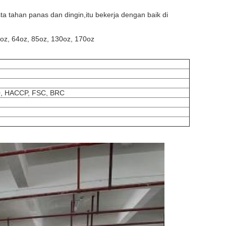
a tahan panas dan dingin,itu bekerja dengan baik di
2oz, 64oz, 85oz, 130oz, 170oz
0, HACCP, FSC, BRC