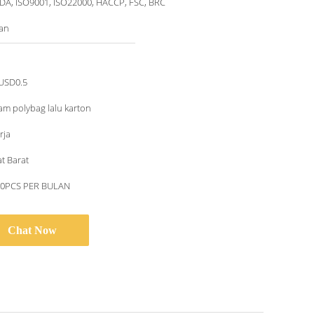
DA, ISO9001, ISO22000, HACCP, FSC, BRC
kan
USD0.5
am polybag lalu karton
rja
at Barat
00PCS PER BULAN
Chat Now