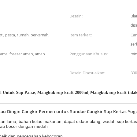
Desain:
Bla
dis
roti, pesta, rumah, berkemah,
Item terkait:
Can
ser
 lama, freezer aman, aman
Penggunaan Khusus:
min
Desain Disesuaikan:
30
,
,
ml Untuk Sup Panas
Mangkuk sup kraft 2000ml
Mangkuk sup kraft tida
tau Dingin Cangkir Permen untuk Sundae Cangkir Sup Kertas Yog
 tahan lama, bahan kelas makanan, dapat didaur ulang, wadah sup kertas
 atau bocor dengan mudah
g baik dan pencegahan kebocoran