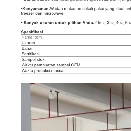
•
Kenyamanan:
Wadah makanan sekali pakai yang ideal untu
freezer dan microwave
• Banyak ukuran untuk pilihan Anda:
2.5oz, 3oz, 4oz, 6o
Spesifikasi
Nama Item
Ukuran
Bahan
Sertifikasi
Sampel stok
Waktu pembuatan sampel OEM
Waktu produksi massal