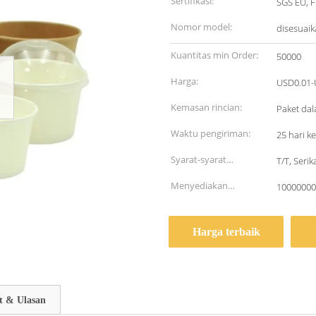
Sertifikasi:
SGS EU, F
Nomor model:
disesuai
Kuantitas min Order:
50000
Harga:
USD0.01-
Kemasan rincian:
Paket dal
Waktu pengiriman:
25 hari ke
Syarat-syarat
T/T, Serik
pembayaran:
Menyediakan
1000000
kemampuan:
Harga terbaik
t & Ulasan