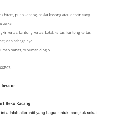
nk hitam, putih kosong, coklat kosong atau desain yang
esuaikan
gkir kertas, kantong kertas, kotak kertas, kantong kertas,
bet, dan sebagainya.
uman panas, minuman dingin
000PCS
k beracun
urt Beku Kacang
 ini adalah alternatif yang bagus untuk mangkuk sekali