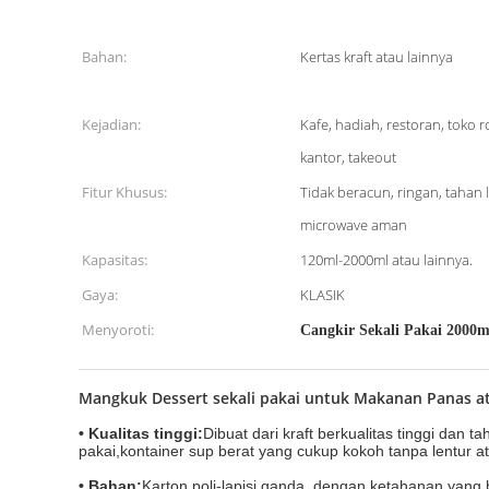
Bahan:
Kertas kraft atau lainnya
Kejadian:
Kafe, hadiah, restoran, toko 
kantor, takeout
Fitur Khusus:
Tidak beracun, ringan, tahan
microwave aman
Kapasitas:
120ml-2000ml atau lainnya.
Gaya:
KLASIK
Menyoroti:
Cangkir Sekali Pakai 2000
Mangkuk Dessert sekali pakai untuk Makanan Panas a
• Kualitas tinggi:
Dibuat dari kraft berkualitas tinggi dan
pakai,kontainer sup berat yang cukup kokoh tanpa lentur
•
Bahan:
Karton poli-lapisi ganda, dengan ketahanan yan