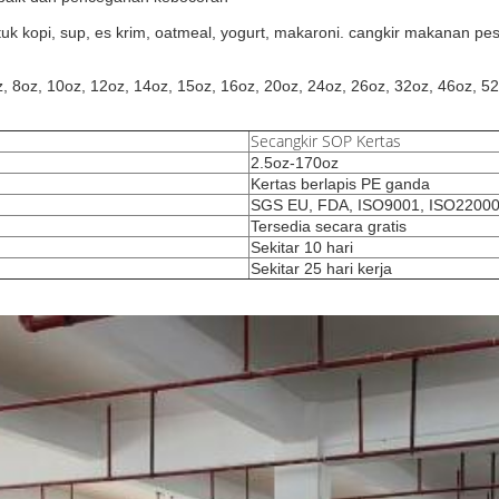
k kopi, sup, es krim, oatmeal, yogurt, makaroni. cangkir makanan pest
z, 8oz, 10oz, 12oz, 14oz, 15oz, 16oz, 20oz, 24oz, 26oz, 32oz, 46oz, 5
Secangkir SOP Kertas
2.5oz-170oz
Kertas berlapis PE ganda
SGS EU, FDA, ISO9001, ISO2200
Tersedia secara gratis
Sekitar 10 hari
Sekitar 25 hari kerja