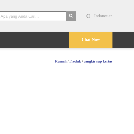
Indonesian
search
Chat Now
Rumah
/
Produk
/
cangkir sup kertas