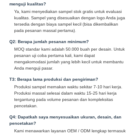
menguji kualitas?
Ya, kami menyediakan sampel stok gratis untuk evaluasi
kualitas. Sampel yang disesuaikan dengan logo Anda juga
tersedia dengan biaya sampel kecil (bisa dikembalikan
Kontrol
Hubungi
Berita
Kasus
pada pesanan massal pertama).
Kualitas
Kami
Q2: Berapa jumlah pesanan minimum?
MOQ standar kami adalah 50.000 buah per desain. Untuk
pesanan uji coba pertama kali, kami dapat
mengakomodasi jumlah yang lebih kecil untuk membantu
Anda menguji pasar.
Bicara
Sekarang
T3: Berapa lama produksi dan pengiriman?
Produksi sampel memakan waktu sekitar 7-10 hari kerja.
Produksi massal selesai dalam waktu 15-25 hari kerja
Cangkir Kopi Kertas
tergantung pada volume pesanan dan kompleksitas
pencetakan.
cangkir kertas es krim
Q4: Dapatkah saya menyesuaikan ukuran, desain, dan
Mangkuk kertas sekali pakai
pencetakan?
Kami menawarkan layanan OEM / ODM lengkap termasuk
cangkir sup kertas