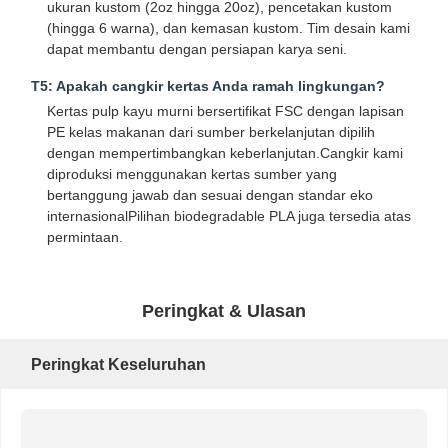
ukuran kustom (2oz hingga 20oz), pencetakan kustom
(hingga 6 warna), dan kemasan kustom. Tim desain kami
Kantong kertas dengan pegangan
dapat membantu dengan persiapan karya seni.
Kantong kertas roti
T5: Apakah cangkir kertas Anda ramah lingkungan?
Kertas pulp kayu murni bersertifikat FSC dengan lapisan
Kotak makanan untuk dibawa
PE kelas makanan dari sumber berkelanjutan dipilih
dengan mempertimbangkan keberlanjutan.Cangkir kami
Kotak Kue Kustom
diproduksi menggunakan kertas sumber yang
bertanggung jawab dan sesuai dengan standar eko
kotak kertas disesuaikan
internasionalPilihan biodegradable PLA juga tersedia atas
permintaan.
Cangkir plastik sekali pakai
Serbet Kertas Cetak
Peringkat & Ulasan
Kertas bungkus Deli
Peringkat Keseluruhan
kemasan makanan dan minuman