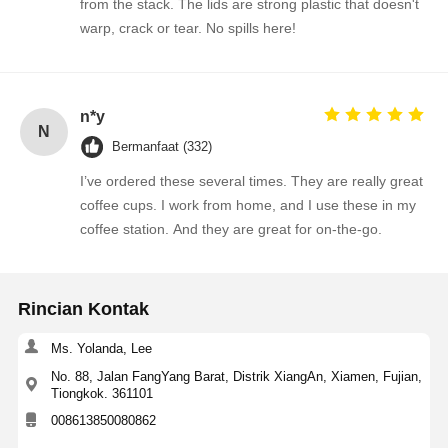
from the stack. The lids are strong plastic that doesn't
warp, crack or tear. No spills here!
n*y
N
Bermanfaat (332)
I’ve ordered these several times. They are really great
coffee cups. I work from home, and I use these in my
coffee station. And they are great for on-the-go.
Rincian Kontak
Ms. Yolanda, Lee
No. 88, Jalan FangYang Barat, Distrik XiangAn, Xiamen, Fujian,
Tiongkok. 361101
008613850080862