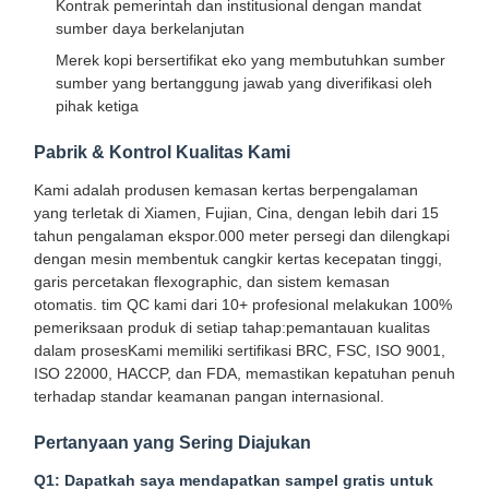
Kontrak pemerintah dan institusional dengan mandat
sumber daya berkelanjutan
Merek kopi bersertifikat eko yang membutuhkan sumber
sumber yang bertanggung jawab yang diverifikasi oleh
pihak ketiga
Pabrik & Kontrol Kualitas Kami
Kami adalah produsen kemasan kertas berpengalaman
yang terletak di Xiamen, Fujian, Cina, dengan lebih dari 15
tahun pengalaman ekspor.000 meter persegi dan dilengkapi
dengan mesin membentuk cangkir kertas kecepatan tinggi,
garis percetakan flexographic, dan sistem kemasan
otomatis. tim QC kami dari 10+ profesional melakukan 100%
pemeriksaan produk di setiap tahap:pemantauan kualitas
dalam prosesKami memiliki sertifikasi BRC, FSC, ISO 9001,
ISO 22000, HACCP, dan FDA, memastikan kepatuhan penuh
terhadap standar keamanan pangan internasional.
Beranda
Produk
Tentang
Tur Pabrik
Pertanyaan yang Sering Diajukan
Kami
Q1: Dapatkah saya mendapatkan sampel gratis untuk