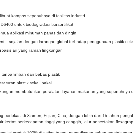
dibuat kompos sepenuhnya di fasilitas industri
6400 untuk biodegradasi bersertifikat
mua aplikasi minuman panas dan dingin
i – sejalan dengan larangan global terhadap penggunaan plastik seka
rbasis air yang ramah lingkungan
 tanpa limbah dan bebas plastik
turan plastik sekali pakai
ingkungan membutuhkan peralatan layanan makanan yang sepenuhnya 
berlokasi di Xiamen, Fujian, Cina, dengan lebih dari 15 tahun peng
r kertas berkecepatan tinggi yang canggih, jalur pencetakan flexogra
inspeksi produk 100% di setiap tahap: pemeriksaan bahan mentah yang