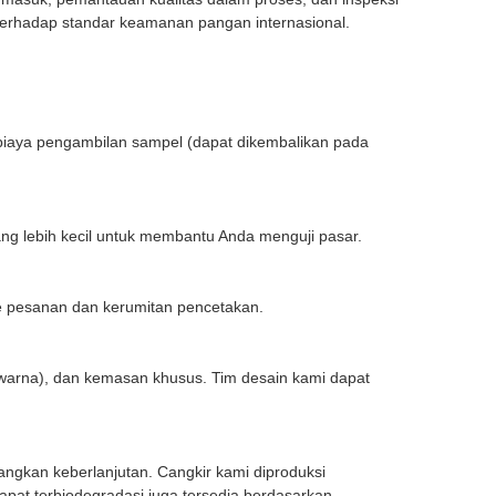
erhadap standar keamanan pangan internasional.
t biaya pengambilan sampel (dapat dikembalikan pada
ng lebih kecil untuk membantu Anda menguji pasar.
me pesanan dan kerumitan pencetakan.
arna), dan kemasan khusus. Tim desain kami dapat
angkan keberlanjutan. Cangkir kami diproduksi
pat terbiodegradasi juga tersedia berdasarkan