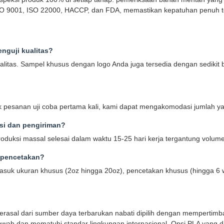
ISO 9001, ISO 22000, HACCP, dan FDA, memastikan kepatuhan penuh t
nguji kualitas?
ualitas. Sampel khusus dengan logo Anda juga tersedia dengan sediki
 pesanan uji coba pertama kali, kami dapat mengakomodasi jumlah ya
si dan pengiriman?
roduksi massal selesai dalam waktu 15-25 hari kerja tergantung volu
 pencetakan?
k ukuran khusus (2oz hingga 20oz), pencetakan khusus (hingga 6 w
berasal dari sumber daya terbarukan nabati dipilih dengan mempertimb
wab dan mematuhi standar lingkungan internasional. Opsi PLA yang da