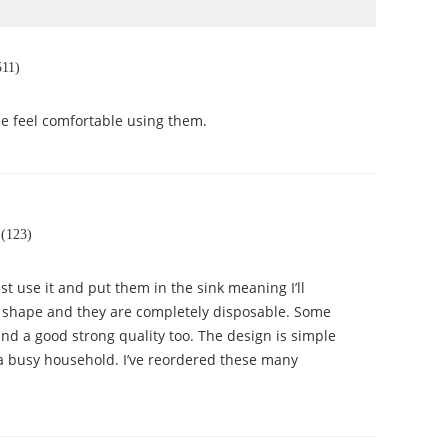
511)
me feel comfortable using them.
 (123)
st use it and put them in the sink meaning I’ll
nd shape and they are completely disposable. Some
and a good strong quality too. The design is simple
r a busy household. I’ve reordered these many