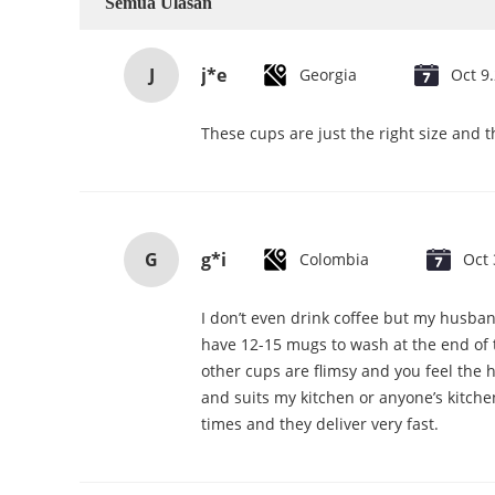
Semua Ulasan
J
j*e
Georgia
Oct 9
These cups are just the right size and 
G
g*i
Colombia
Oct 
I don’t even drink coffee but my husband
have 12-15 mugs to wash at the end of 
other cups are flimsy and you feel the 
and suits my kitchen or anyone’s kitche
times and they deliver very fast.