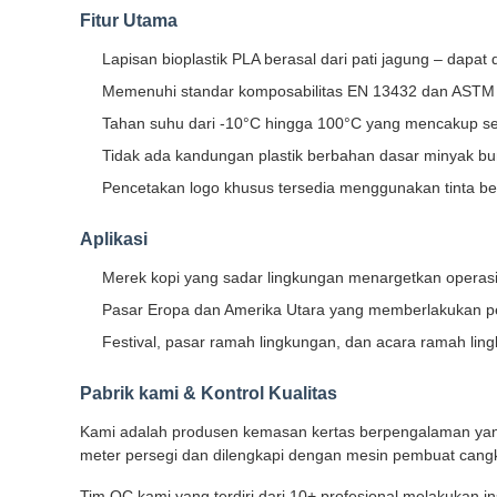
Fitur Utama
Lapisan bioplastik PLA berasal dari pati jagung – dapat 
Memenuhi standar komposabilitas EN 13432 dan ASTM D
Tahan suhu dari -10°C hingga 100°C yang mencakup se
Tidak ada kandungan plastik berbahan dasar minyak bum
Pencetakan logo khusus tersedia menggunakan tinta be
Aplikasi
Merek kopi yang sadar lingkungan menargetkan operasi
Pasar Eropa dan Amerika Utara yang memberlakukan pera
Festival, pasar ramah lingkungan, dan acara ramah l
Pabrik kami & Kontrol Kualitas
Kami adalah produsen kemasan kertas berpengalaman yang 
meter persegi dan dilengkapi dengan mesin pembuat cangki
Tim QC kami yang terdiri dari 10+ profesional melakukan 