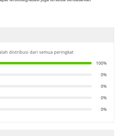
alah distribusi dari semua peringkat
100%
0%
0%
0%
0%