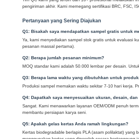
pengiriman akhir. Kami memegang sertifikasi BRC, FSC, 
Pertanyaan yang Sering Diajukan
Q1: Bisakah saya mendapatkan sampel gratis untuk me
Ya, kami menyediakan sampel stok gratis untuk evaluasi k
pesanan massal pertama).
Q2: Berapa jumlah pesanan minimum?
MOQ standar kami adalah 50.000 lembar per desain. Untuk
Q3: Berapa lama waktu yang dibutuhkan untuk produk
Produksi sampel memakan waktu sekitar 7-10 hari kerja. P
Q4: Dapatkah saya menyesuaikan ukuran, desain, dan
Sangat. Kami menawarkan layanan OEM/ODM penuh termasu
membantu persiapan karya seni.
Q5: Apakah gelas kertas Anda ramah lingkungan?
Kertas biodegradable berlapis PLA (asam polilaktat) yang 
menggunakan kertas yang diperoleh secara bertanggung ja