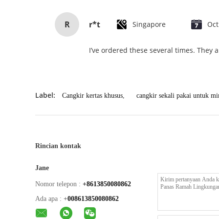
R
r*t
Singapore
Oct
I’ve ordered these several times. They a
Label:
Cangkir kertas khusus
,
cangkir sekali pakai untuk m
Rincian kontak
Jane
Nomor telepon :
+8613850080862
Ada apa :
+
008613850080862