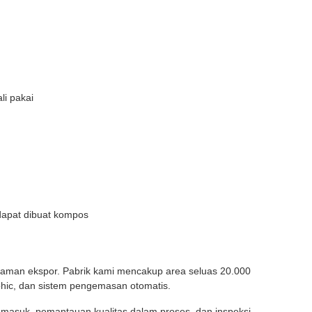
li pakai
dapat dibuat kompos
alaman ekspor. Pabrik kami mencakup area seluas 20.000
phic, dan sistem pengemasan otomatis.
 masuk, pemantauan kualitas dalam proses, dan inspeksi