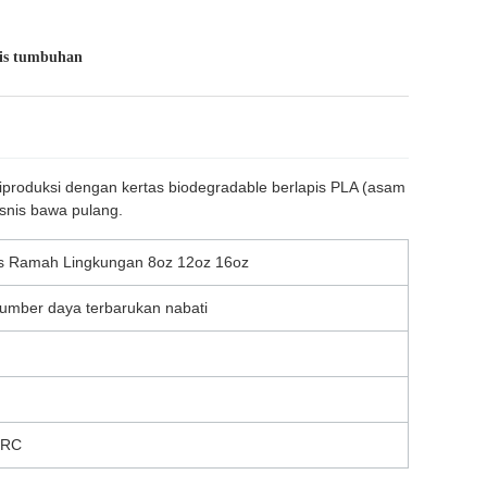
sis tumbuhan
iproduksi dengan kertas biodegradable berlapis PLA (asam
isnis bawa pulang.
as Ramah Lingkungan 8oz 12oz 16oz
 sumber daya terbarukan nabati
BRC