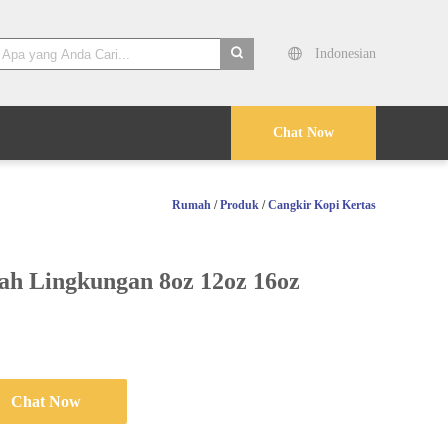
Indonesian
search
Chat Now
Rumah
/
Produk
/
Cangkir Kopi Kertas
h Lingkungan 8oz 12oz 16oz
Chat Now