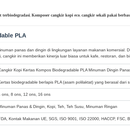
,
,
t terbiodegradasi
Komposer cangkir kopi eco
cangkir sekali pakai berba
dable PLA
minuman panas dan dingin di lingkungan layanan makanan komersial. D
, cangkir ini memberikan kinerja luar biasa untuk kafe, restoran, dan b
Cangkir Kopi Kertas Kompos Biodegradable PLA Minuman Dingin Pan
Kertas biodegradable berlapis PLA (asam polilaktat) yang berasal dari
4 ons, 8 ons, 12 ons, 16 ons
Minuman Panas & Dingin, Kopi, Teh, Teh Susu, Minuman Ringan
FDA, Kontak Makanan UE, SGS, ISO 9001, ISO 22000, HACCP, FSC, 