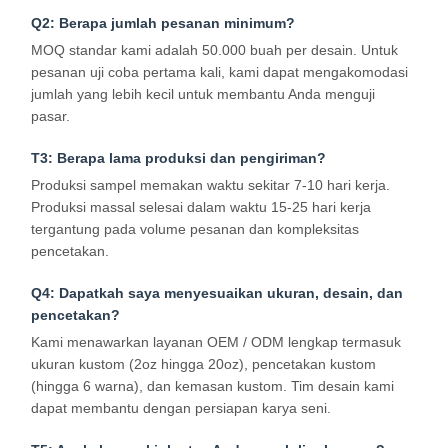
Q2: Berapa jumlah pesanan minimum?
Kantong kertas dengan pegangan
MOQ standar kami adalah 50.000 buah per desain. Untuk
pesanan uji coba pertama kali, kami dapat mengakomodasi
Kantong kertas roti
jumlah yang lebih kecil untuk membantu Anda menguji
pasar.
Kotak makanan untuk dibawa
T3: Berapa lama produksi dan pengiriman?
Kotak Kue Kustom
Produksi sampel memakan waktu sekitar 7-10 hari kerja.
kotak kertas disesuaikan
Produksi massal selesai dalam waktu 15-25 hari kerja
tergantung pada volume pesanan dan kompleksitas
Cangkir plastik sekali pakai
pencetakan.
Serbet Kertas Cetak
Q4: Dapatkah saya menyesuaikan ukuran, desain, dan
pencetakan?
Kertas bungkus Deli
Kami menawarkan layanan OEM / ODM lengkap termasuk
ukuran kustom (2oz hingga 20oz), pencetakan kustom
kemasan makanan dan minuman
(hingga 6 warna), dan kemasan kustom. Tim desain kami
dapat membantu dengan persiapan karya seni.