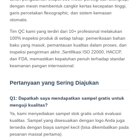
dengan mesin membentuk cangkir kertas kecepatan tinggi,
garis percetakan flexographic, dan sistem kemasan
otomatis.
Kontrol
Hubungi
Berita
Kasus
Tim QC kami yang terdiri dari 10+ profesional melakukan
Kualitas
Kami
100% inspeksi produk di setiap tahap: pemeriksaan bahan
baku yang masuk, pemantauan kualitas dalam proses, dan
inspeksi pengiriman akhir.,Sertifikasi ISO 22000, HACCP,
dan FDA, memastikan kepatuhan penuh terhadap standar
keamanan pangan internasional.
Bicara
Sekarang
Pertanyaan yang Sering Diajukan
Q1: Dapatkah saya mendapatkan sampel gratis untuk
Cangkir Kopi Kertas
menguji kualitas?
cangkir kertas es krim
Ya, kami menyediakan sampel stok gratis untuk evaluasi
kualitas. Sampel yang disesuaikan dengan logo Anda juga
Mangkuk kertas sekali pakai
tersedia dengan biaya sampel kecil (bisa dikembalikan pada
pesanan massal pertama).
cangkir sup kertas