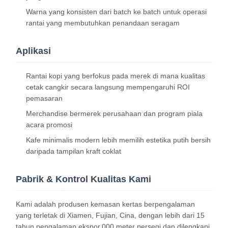
Warna yang konsisten dari batch ke batch untuk operasi
rantai yang membutuhkan penandaan seragam
Aplikasi
Rantai kopi yang berfokus pada merek di mana kualitas
cetak cangkir secara langsung mempengaruhi ROI
pemasaran
Merchandise bermerek perusahaan dan program piala
acara promosi
Kafe minimalis modern lebih memilih estetika putih bersih
daripada tampilan kraft coklat
Pabrik & Kontrol Kualitas Kami
Beranda
Produk
Tentang
Tur Pabrik
Kami adalah produsen kemasan kertas berpengalaman
Kami
yang terletak di Xiamen, Fujian, Cina, dengan lebih dari 15
tahun pengalaman ekspor.000 meter persegi dan dilengkapi