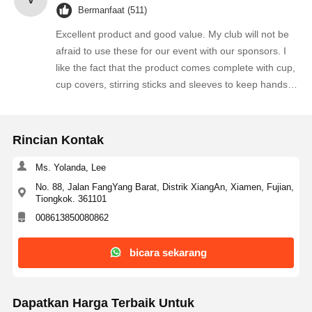
Bermanfaat (511)
Excellent product and good value. My club will not be
afraid to use these for our event with our sponsors. I
like the fact that the product comes complete with cup,
cup covers, stirring sticks and sleeves to keep hands
protected from hot cup. Excellent packaging will use
this product again. Thank you for a well thought out
quality product.
Rincian Kontak
Ms. Yolanda, Lee
No. 88, Jalan FangYang Barat, Distrik XiangAn, Xiamen, Fujian,
Tiongkok. 361101
008613850080862
bicara sekarang
Dapatkan Harga Terbaik Untuk