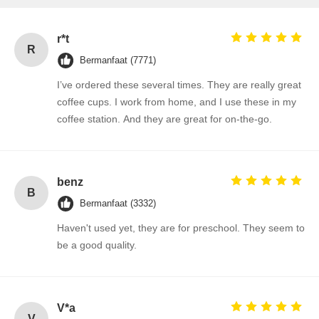
r*t
R
Bermanfaat (7771)
I’ve ordered these several times. They are really great
coffee cups. I work from home, and I use these in my
coffee station. And they are great for on-the-go.
benz
B
Bermanfaat (3332)
Haven't used yet, they are for preschool. They seem to
be a good quality.
V*a
V