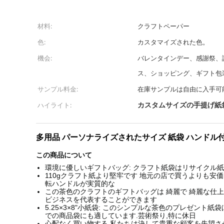
材料:
クラフトペーパー
色:
カスタマイズされた色。
機会:
バレンタインデー、感謝祭、
ス、ショッピング、ギフト包
サンプル料金:
在庫サンプルは自由に入手可
ハイライト:
カスタムサイズの手提げ紙
多用品 パーソナライズされたサイズ 紙袋 ハンドル付き 大量
この商品について
環境に優しいギフトバッグ: クラフト紙袋はリサイクル紙
110gクラフト紙より堅牢です 地元の店で買うよりも安
転ハンドルが実質的な
この茶色のクラフトのギフトバッグは 綺麗で 綺麗な仕上
ビジネスを代表することができます
5.25×3×8"小紙袋: このシンプルな茶色のプレゼン
での商品袋にも適しています.芸術祭り,特に休日
心配なく買い物する.私たちは決して貴重な顧客を失望さ