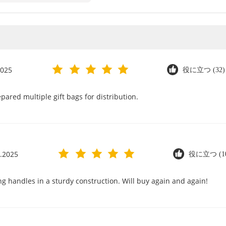
2025
役に立つ (32)
epared multiple gift bags for distribution.
.2025
役に立つ (1
ng handles in a sturdy construction. Will buy again and again!