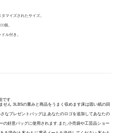
スタマイズされたサイズ。
000個。
ンドル付き。
能です.
ません 3LBSの重みと商品をうまく収めます床は固い紙の回
す小さなプレゼントバッグは,あなたのロゴを追加してあなたの
ティーの好意バッグに使用されます.また,小売袋や工芸品ショー
ある場合は,私たちに電子メールを送信してください.私たち