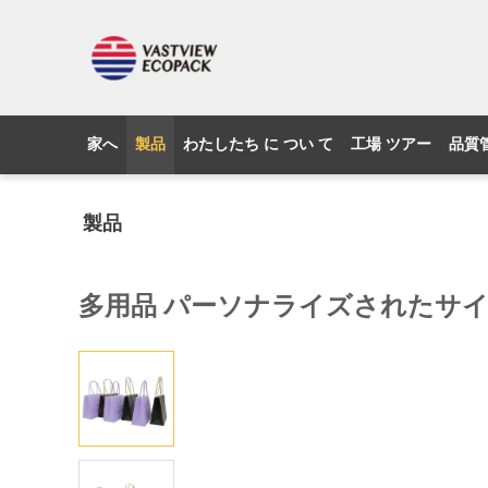
家へ
製品
わたしたち に つい て
工場 ツアー
品質
製品
多用品 パーソナライズされたサイズ 紙袋