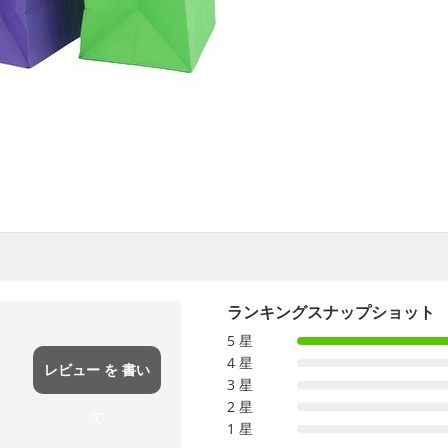
ランキングスナップショット
5 星
4 星
レビュー を 書い
3 星
2 星
て
1 星