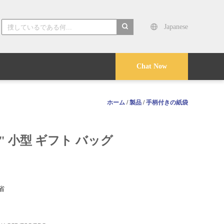
Japanese
search
Chat Now
ホーム
/
製品
/
手柄付きの紙袋
5" 小型 ギフト バッグ
省