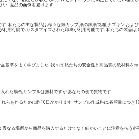
い. 返品の面倒を避けます..
. 私たちの主な製品は,様々な紙カップ,紙の鉢紙袋,箱,ナプキン,お
ルが利用可能で,カスタマイズされた印刷が利用可能です. 私たちの製品は,米国
際食品基準をよく学びました. 我々は,私たちの安全性と高品質の紙材料を
れた場合,サンプルは無料ですが,あなたの側で貨物です.
らを作るために約10日かかります. サンプル作成料は,各項目につき10
は 異なる場所から商品を購入するだけでなく細かいことに注意を払う必