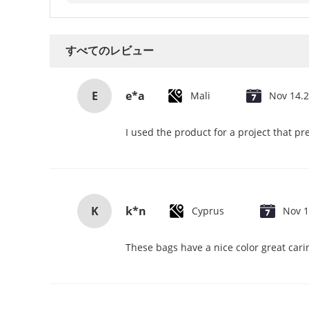
すべてのレビュー
E
e*a
Mali
Nov 14.
I used the product for a project that pr
K
k*n
Cyprus
Nov 1
These bags have a nice color great cari