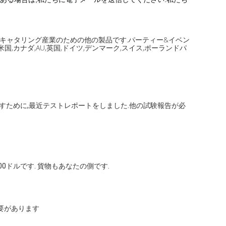
よびキャタリング産業のための他の製品です.パーティー&イベン
,カナダ,AU,英国,ドイツ,デンマーク,スイス,ポーランドパ
示すために,最近テストレポートをしました.他の試験報告が必
0ドルです. 貨物もあなたの側です.
要があります