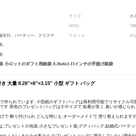
サイズ:
カ
MOQ:
10
誕生日、パーティー、クリスマ
スタイル:
ハ
装。
能
,
,
袋
小ロットのギフト用紙袋
8.26x6x3.15インチの手提げ紙袋
 8.26"×6"×3.15" 小型 ギフト バッグ
で作られています. 小型紙のギフトバッグは再利用可能でリサイクル可
価です 茶色のプレゼントバッグは小サイズで 粘着が良く 臭いが感じられ
げで 飾り付けられ どんな時にも オーダーメイドで 塗り替えられま
ト紙袋は,プレゼントの包装,小さなプレゼント袋,グディバッグ,結婚式パー
せたくない.あなたが私たちのプレゼントバッグに満足していない理由が