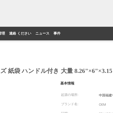
管理
連絡 ください
ニュース
事件
 ハンドル付き 大量 8.26"×6"×3.1
基本情報
起源の場所:
中国福建
ブランド名:
OEM