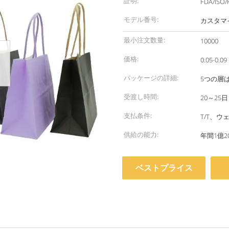
証明:
FDA/ISO/
モデル番号:
カスタマ
最小注文数量:
10000
価格:
0.05-0.09
パッケージの詳細:
5つの層
受渡し時間:
20～25日
支払条件:
T/T、
供給の能力:
年間1億2
ベストプライス