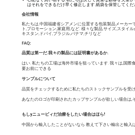
はそれをできるだけ早く修正します.紙袋を保管してくださ
会社情報
私たちは,中国福建省シアメンに位置する包装製品メーカーです
ト,プロモーション,家庭用,など. 様々な製品,サイズ,スタイ
キスタン,ドバイ,ブラジル,パナマ,チリなど
FAQ:
品質は第一だ.我々の製品には証明書があるか.
はい. 私たちの工場は海外市場を狙っています. 我々は,国
要お前にできる
サンプルについて
品質をチェックするために私たちのストックサンプルを受け入
あなたのロゴが印刷されたカップサンプルが欲しい場合は,それ
もしy
ニュービィだ
治療をしたい場合は
ほら!
中国から輸入したことがないなら 教えて下さい輸出と輸入