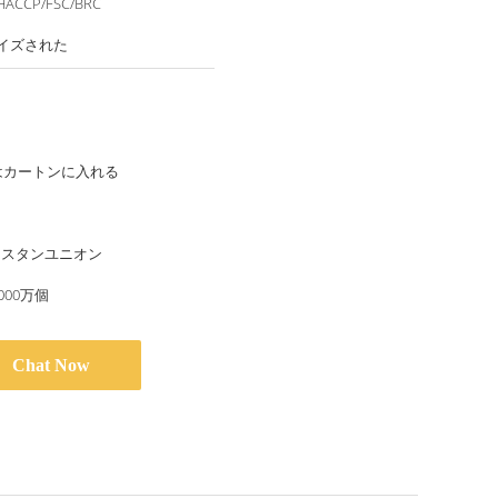
HACCP/FSC/BRC
イズされた
はカートンに入れる
ウェスタンユニオン
000万個
Chat Now