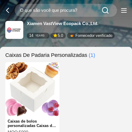
Xiamen VastView Ecopack Co.,Ltd.
14
5.0
Fornecedor verificado
YEARS
Caixas De Padaria Personalizadas
(1)
Caixas de bolos
personalizadas Caixas de
bolos de cartão durável