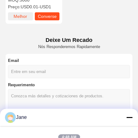
MOQ:
5000
com janela
Preço:
USD0.01-USD1
Melhor
Converse
preço
agora
Deixe Um Recado
Nós Responderemos Rapidamente
Email
Requerimento
Jane
Continue
4:48 AM