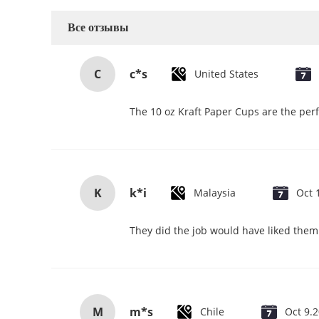
Все отзывы
C
c*s
United States
The 10 oz Kraft Paper Cups are the perf
K
k*i
Malaysia
Oct 
They did the job would have liked them 
M
m*s
Chile
Oct 9.