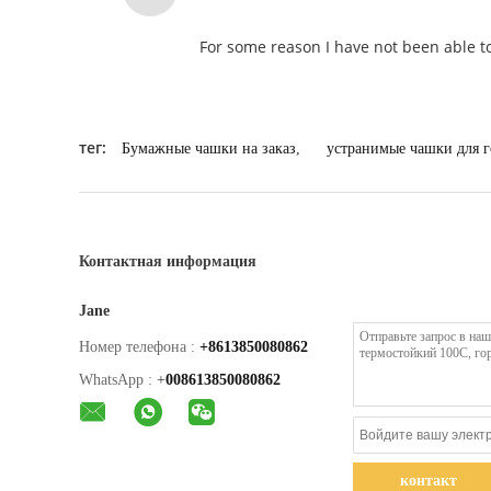
For some reason I have not been able to
тег:
Бумажные чашки на заказ
,
устранимые чашки для г
Контактная информация
Jane
Номер телефона :
+8613850080862
WhatsApp :
+
008613850080862
контакт