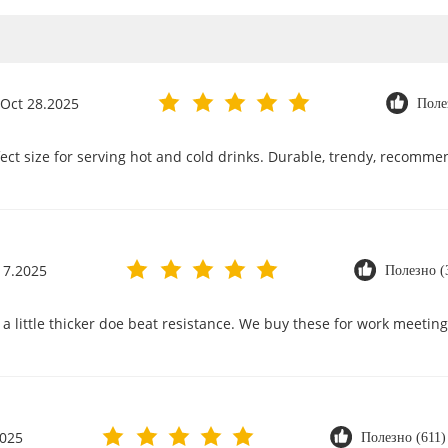
Oct 28.2025
Поле
ect size for serving hot and cold drinks. Durable, trendy, recomme
17.2025
Полезно (
a little thicker doe beat resistance. We buy these for work meeting
2025
Полезно (611)