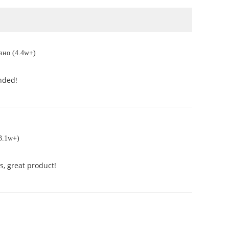
зно (4.4w+)
nded!
3.1w+)
s, great product!