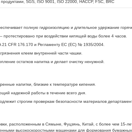
 продуктами, SGS, ISO 9001, ISO 22000, HACCP, FSC, BRC
беспечивает полную гидроизоляцию и длительное удержание горяч
– протестировано при воздействии кипящей воды более 4 часов.
 21 CFR 176.170 и Регламенту ЕС (EC) № 1935/2004.
агрязнения клеем внутренней части чашки.
пление остатков напитка и делает очистку ненужной.
енные напитки, близкие к температуре кипения.
ий надежной работы в течение всего дня.
одлежит строгим проверкам безопасности материалов департамен
ки, расположенным в Сямыне, Фуцзянь, Китай, с более чем 15-ле
менными высокоскоростными машинами для формования бумажных 