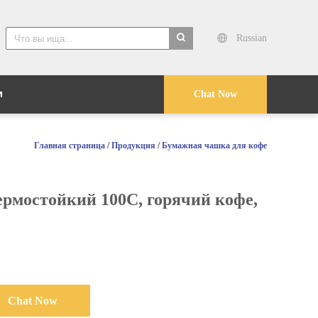
Russian
search
и
Chat Now
Главная страница
/
Продукция
/
Бумажная чашка для кофе
рмостойкий 100C, горячий кофе,
Chat Now