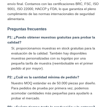
envío final. Contamos con las certificaciones BRC, FSC, ISO
9001, ISO 22000, HACCP y FDA, lo que garantiza el pleno
cumplimiento de las normas internacionales de seguridad
alimentaria.
Control De
Contáctenos
Noticias
Casos
Calidad
Preguntas frecuentes
P1: ¿Puedo obtener muestras gratuitas para probar la
calidad?
Sí, proporcionamos muestras en stock gratuitas para la
evaluación de la calidad. También hay disponibles
Ahora Charle
muestras personalizadas con su logotipo por una
pequeña tarifa de muestra (reembolsable en el primer
pedido al por mayor).
Taza de café de papel
P2: ¿Cuál es la cantidad mínima de pedido?
Taza de papel de helado
Nuestro MOQ estándar es de 50.000 piezas por diseño.
Para pedidos de prueba por primera vez, podemos
CUENCO DE PAPEL disponible
acomodar cantidades más pequeñas para ayudarlo a
probar el mercado.
Taza de sopa de papel
P3: ¿Cuánto tiempo tarda la producción y la entrega?