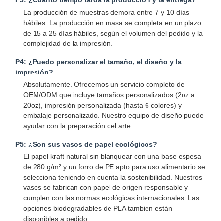
Bolsa de papel con mango
La producción de muestras demora entre 7 y 10 días
hábiles. La producción en masa se completa en un plazo
Bolsa de papel para pan
de 15 a 25 días hábiles, según el volumen del pedido y la
complejidad de la impresión.
Caja de comida para llevar
P4: ¿Puedo personalizar el tamaño, el diseño y la
Cajas de panadería personalizadas
impresión?
Absolutamente. Ofrecemos un servicio completo de
caja de papel personalizada
OEM/ODM que incluye tamaños personalizados (2oz a
20oz), impresión personalizada (hasta 6 colores) y
vaso de plástico desechable
embalaje personalizado. Nuestro equipo de diseño puede
ayudar con la preparación del arte.
Servilleta de papel impresa
P5: ¿Son sus vasos de papel ecológicos?
Papel para envolver delicatessen
El papel kraft natural sin blanquear con una base espesa
de 280 g/m² y un forro de PE apto para uso alimentario se
Embalaje de alimentos y bebidas
selecciona teniendo en cuenta la sostenibilidad. Nuestros
vasos se fabrican con papel de origen responsable y
cumplen con las normas ecológicas internacionales. Las
opciones biodegradables de PLA también están
disponibles a pedido.