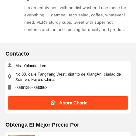
I’m an empty nest with no dishwasher. I use these for
everything … oatmeal, taco salad, coffee, whatever I
need. VERY sturdy cups. Great with super hot
contents and fantastic pricing for quality and product
size. When my daughter was still at home before she
left for college, would prep her cereal for the ride to
school, snacks after games, and everything in
Contacto
between.
Ms. Yolanda, Lee
No 88, calle FangYang West, distrito de XiangAn, ciudad de
Xiamen, Fujian, China.
008613850080862
Ahora Charle
Obtenga El Mejor Precio Por