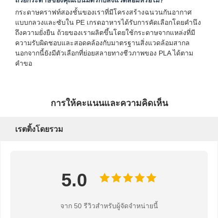
ถุงกระดาษหูหิ้ว
กระดาษคราฟท์สองชั้นของเราที่มีโครงสร้างฉนวนกันอากาศ
แบบกลวงและซับใน PE เกรดอาหารได้รับการคัดเลือกโดยคำนึง
ถุงกระดาษใส่ขนมปัง
ถึงความยั่งยืน ถ้วยของเราผลิตขึ้นโดยใช้กระดาษจากแหล่งที่มี
ความรับผิดชอบและสอดคล้องกับมาตรฐานสิ่งแวดล้อมสากล
กล่องใส่อาหารแบบนำกลับบ้าน
นอกจากนี้ยังมีตัวเลือกที่ย่อยสลายทางชีวภาพของ PLA ได้ตาม
คำขอ
กล่องเบเกอรี่แบบกำหนดเอง
กล่องกระดาษแบบกำหนดเอง
การให้คะแนนและความคิดเห็น
ถ้วยพลาสติกใช้ครั้งเดียว
กระดาษพิมพ์
เรตติ้งโดยรวม
กระดาษห่อเดลี่
บรรจุภัณฑ์อาหารและเครื่องดื่ม
5.0
จาก 50 รีวิวสําหรับผู้จัดจําหน่ายนี้