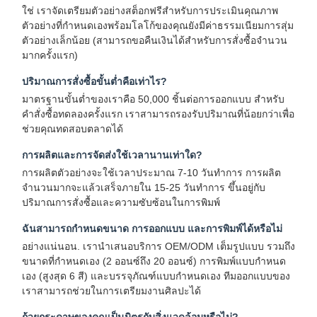
ใช่ เราจัดเตรียมตัวอย่างสต็อกฟรีสำหรับการประเมินคุณภาพ
ตัวอย่างที่กำหนดเองพร้อมโลโก้ของคุณยังมีค่าธรรมเนียมการสุ่ม
ตัวอย่างเล็กน้อย (สามารถขอคืนเงินได้สำหรับการสั่งซื้อจำนวน
การควบคุม
ติดต่อเรา
ข่าว
กรณี
มากครั้งแรก)
คุณภาพ
ปริมาณการสั่งซื้อขั้นต่ำคือเท่าไร?
มาตรฐานขั้นต่ำของเราคือ 50,000 ชิ้นต่อการออกแบบ สำหรับ
คำสั่งซื้อทดลองครั้งแรก เราสามารถรองรับปริมาณที่น้อยกว่าเพื่อ
ช่วยคุณทดสอบตลาดได้
พูดคุยกันตอน
การผลิตและการจัดส่งใช้เวลานานเท่าใด?
นี้
การผลิตตัวอย่างจะใช้เวลาประมาณ 7-10 วันทำการ การผลิต
จำนวนมากจะแล้วเสร็จภายใน 15-25 วันทำการ ขึ้นอยู่กับ
ปริมาณการสั่งซื้อและความซับซ้อนในการพิมพ์
ถ้วยกาแฟกระดาษ
ฉันสามารถกำหนดขนาด การออกแบบ และการพิมพ์ได้หรือไม่
ถ้วยกระดาษไอศครีม
อย่างแน่นอน. เรานำเสนอบริการ OEM/ODM เต็มรูปแบบ รวมถึง
ขนาดที่กำหนดเอง (2 ออนซ์ถึง 20 ออนซ์) การพิมพ์แบบกำหนด
ถ้วยกระดาษใช้ครั้งเดียว
เอง (สูงสุด 6 สี) และบรรจุภัณฑ์แบบกำหนดเอง ทีมออกแบบของ
เราสามารถช่วยในการเตรียมงานศิลปะได้
ถ้วยซุปกระดาษ
ถ้วยกระดาษของคุณเป็นมิตรกับสิ่งแวดล้อมหรือไม่?