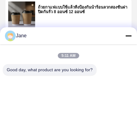
ถ้วยกาแฟแบบใช้แล้วทิ้งป้องกันน้ำร้อนลวกสองชั้นฝา
ปิดกันรั่ว 8 ออนซ์ 12 ออนซ์
Jane
চালিয়ে
5:11 AM
แนะนำผลิตภัณฑ์
Good day, what product are you looking for?
ถ้วยกระดาษ
ถ้วยกระดาษ
ถ้วยกระดาษ
การสุ่มตัวอย
เวอร์จิ้นไฟเบอร์
เยื่อกระดาษ
เยื่อไม้บริสุทธิ์
การชิมถ้วย
พรีเมี่ยมไม่มี
บริสุทธิ์ที่ผ่าน
100 เปอร์เซ็นต์
กระดาษขน
สารรีไซเคิล
การรับรอง FSC
เกรดอาหารพรี
เล็ก 4 ออนซ์
กาแฟเพียวไวท์
อุตสาหกรรมป่า
เมี่ยม BRC ได้
โลโก้ที่กำห
ราคาดีที่สุด
ราคาดีที่สุด
ราคาดีที่สุด
ราคาดีที่ส
สมูท 8oz 12oz
ไม้อย่างยั่งยืน
รับการรับรอง
เองพิมพ์โป
อาหารเกรด
FDA 8 ออนซ์
ชั่นกาแฟเอ
เครื่องดื่มร้อน 8
12 ออนซ์ 16
เปรสโซที่ย่