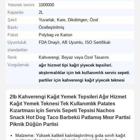
Yetenek temini
1000000
Kapasite
2L
Şekil
Yuvarlak, Kare, Dikdörtgen, Özel
Baskı
Özelleştirilmiş
Paket
Polybag ve Karton
Uyumluluk
FDA Onaylı, AB Uyumlu, ISO Sertifikalı
standartları
Renk
Kahverengi, Beyaz veya Özel Tasarım.
Vurgulamak:
,
ağır hizmet tipi kağıt yiyecek tepsileri
,
atıştırmalıklar için tek kullanımlık servis sepeti
partiler için kahverengi kağıt yiyecek teknesi
2lb Kahverengi Kağıt Yemek Tepsileri Ağır Hizmet
Kağıt Yemek Teknesi Tek Kullanımlık Patates
Kızartması için Servis Sepeti Tepsisi Nachos
Snack Hot Dog Taco Barbekü Patlamış Mısır Partisi
Piknik Düğün Partisi
Malzeme: Yüksek kaliteli kalınlaştırılmış gıda sınıfı kağıt