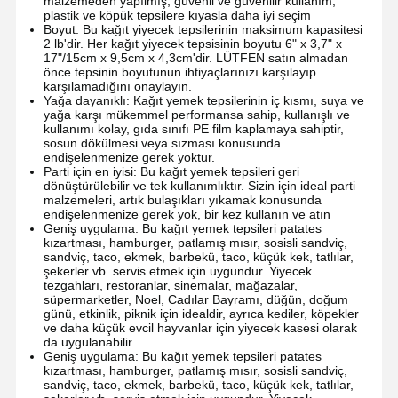
malzemeden yapılmış, güvenli ve güvenilir kullanım,
plastik ve köpük tepsilere kıyasla daha iyi seçim
Boyut: Bu kağıt yiyecek tepsilerinin maksimum kapasitesi
2 lb'dir. Her kağıt yiyecek tepsisinin boyutu 6" x 3,7" x
17"/15cm x 9,5cm x 4,3cm'dir. LÜTFEN satın almadan
önce tepsinin boyutunun ihtiyaçlarınızı karşılayıp
karşılamadığını onaylayın.
Yağa dayanıklı: Kağıt yemek tepsilerinin iç kısmı, suya ve
yağa karşı mükemmel performansa sahip, kullanışlı ve
kullanımı kolay, gıda sınıfı PE film kaplamaya sahiptir,
sosun dökülmesi veya sızması konusunda
endişelenmenize gerek yoktur.
Parti için en iyisi: Bu kağıt yemek tepsileri geri
dönüştürülebilir ve tek kullanımlıktır. Sizin için ideal parti
malzemeleri, artık bulaşıkları yıkamak konusunda
endişelenmenize gerek yok, bir kez kullanın ve atın
Geniş uygulama: Bu kağıt yemek tepsileri patates
kızartması, hamburger, patlamış mısır, sosisli sandviç,
sandviç, taco, ekmek, barbekü, taco, küçük kek, tatlılar,
şekerler vb. servis etmek için uygundur. Yiyecek
tezgahları, restoranlar, sinemalar, mağazalar,
süpermarketler, Noel, Cadılar Bayramı, düğün, doğum
günü, etkinlik, piknik için idealdir, ayrıca kediler, köpekler
ve daha küçük evcil hayvanlar için yiyecek kasesi olarak
da uygulanabilir
Geniş uygulama: Bu kağıt yemek tepsileri patates
kızartması, hamburger, patlamış mısır, sosisli sandviç,
sandviç, taco, ekmek, barbekü, taco, küçük kek, tatlılar,