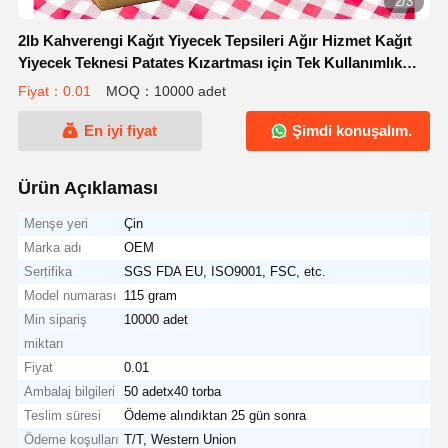
2/3
2lb Kahverengi Kağıt Yiyecek Tepsileri Ağır Hizmet Kağıt
Yiyecek Teknesi Patates Kızartması için Tek Kullanımlık
Servis Sepeti Tepsisi Nachos Snack Hot Dog Taco
Fiyat：0.01
MOQ：10000 adet
BARBEKÜ Patlamış Mısır Partisi Piknik Düğün Partisi
En iyi fiyat
Şimdi konuşalım.
Ürün Açıklaması
Menşe yeri
Çin
Marka adı
OEM
Sertifika
SGS FDA EU, ISO9001, FSC, etc.
Model numarası
115 gram
Min sipariş
10000 adet
miktarı
Fiyat
0.01
Ambalaj bilgileri
50 adetx40 torba
Teslim süresi
Ödeme alındıktan 25 gün sonra
Ödeme koşulları
T/T, Western Union