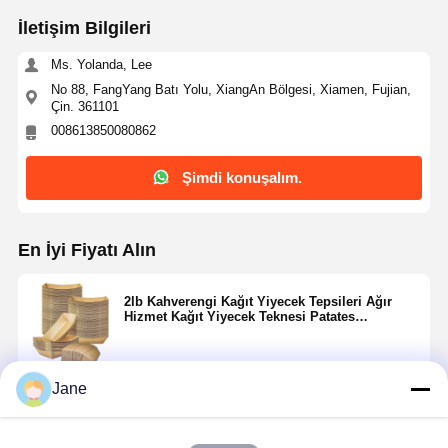
İletişim Bilgileri
Kalite Kontrol
Bizimle
Haberler
Davalar
Ms. Yolanda, Lee
İletişim
No 88, FangYang Batı Yolu, XiangAn Bölgesi, Xiamen, Fujian,
Çin. 361101
008613850080862
Şimdi konuşalım.
Şimdi
Konuşalım.
En İyi Fiyatı Alın
Kağıt Kahve Fincanı
2lb Kahverengi Kağıt Yiyecek Tepsileri Ağır
kağıt dondurma bardağı
Hizmet Kağıt Yiyecek Teknesi Patates
Kızartması için Tek Kullanımlık Servis Sepeti
Tek kullanımlık kağıt kase
Tepsisi Nachos Snack Hot Dog Taco BARBEKÜ
Patlamış Mısır Partisi Piknik Düğün Partisi
kağıt çorba bardağı
Jane
Devam et
Saplı kağıt torba