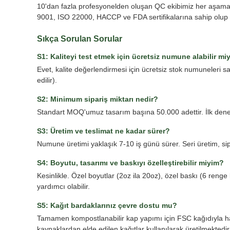
10'dan fazla profesyonelden oluşan QC ekibimiz her aşamad
9001, ISO 22000, HACCP ve FDA sertifikalarına sahip olup u
Sıkça Sorulan Sorular
S1: Kaliteyi test etmek için ücretsiz numune alabilir mi
Evet, kalite değerlendirmesi için ücretsiz stok numuneleri sa
edilir).
S2: Minimum sipariş miktarı nedir?
Standart MOQ'umuz tasarım başına 50.000 adettir. İlk deneme
S3: Üretim ve teslimat ne kadar sürer?
Numune üretimi yaklaşık 7-10 iş günü sürer. Seri üretim, si
S4: Boyutu, tasarımı ve baskıyı özelleştirebilir miyim?
Kesinlikle. Özel boyutlar (2oz ila 20oz), özel baskı (6 r
yardımcı olabilir.
S5: Kağıt bardaklarınız çevre dostu mu?
Tamamen kompostlanabilir kap yapımı için FSC kağıdıyla har
kaynaklardan elde edilen kağıtlar kullanılarak üretilmektedi