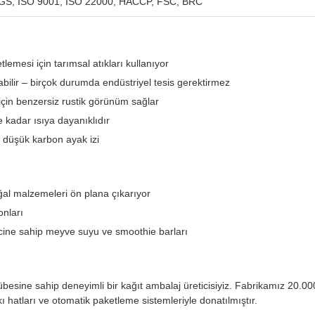
SGS, ISO 9001, ISO 22000, HACCP, FSC, BRC
lemesi için tarımsal atıkları kullanıyor
bilir – birçok durumda endüstriyel tesis gerektirmez
çin benzersiz rustik görünüm sağlar
 kadar ısıya dayanıklıdır
 düşük karbon ayak izi
oğal malzemeleri ön plana çıkarıyor
onları
incine sahip meyve suyu ve smoothie barları
übesine sahip deneyimli bir kağıt ambalaj üreticisiyiz. Fabrikamız 20.0
kı hatları ve otomatik paketleme sistemleriyle donatılmıştır.