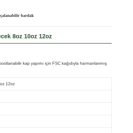
rçalanabilir bardak
ecek 8oz 10oz 12oz
mpostlanabilir kap yapımı için FSC kağıdıyla harmanlanmış
0oz 12oz