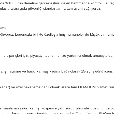
a %100 ürün denetimi gerçekleştirir: gelen hammadde kontrolü, süreç i
luslararası gıda güvenliği standartlarına tam uyum sağlıyoruz.
yim?
ğlıyoruz. Logonuzla birlikte özelleştirilmiş numuneler de küçük bir numun
 siparişleri için, piyasayı test etmenize yardımcı olmak amacıyla daha 
pariş hacmine ve baskı karmaşıklığına bağlı olarak 15-25 iş günü içeris
enge kadar) ve özel paketleme dahil olmak üzere tam OEM/ODM hizmeti s
manlanan şeker kamışı küspesi elyafı, sürdürülebilirlik göz önünde bu
r ve uluslararası çevre standartlarına uygundur. Talep üzerine PLA'nın b