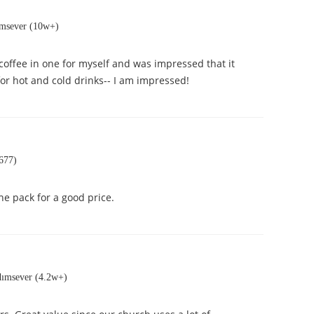
msever (10w+)
t coffee in one for myself and was impressed that it
for hot and cold drinks-- I am impressed!
677)
he pack for a good price.
dımsever (4.2w+)