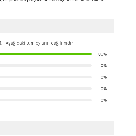
Aşağıdaki tüm oyların dağılımıdır
ü
100%
0%
0%
0%
0%