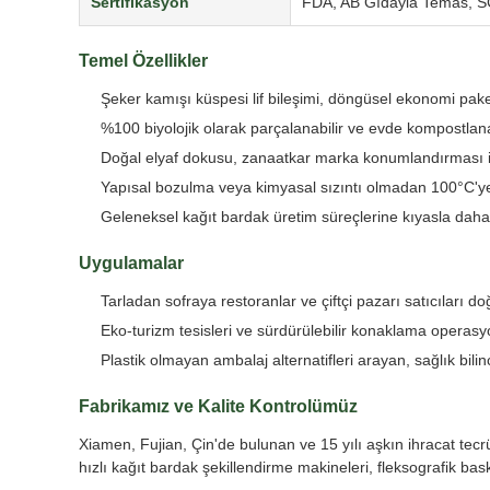
Sertifikasyon
FDA, AB Gıdayla Temas, 
Temel Özellikler
Şeker kamışı küspesi lif bileşimi, döngüsel ekonomi paket
%100 biyolojik olarak parçalanabilir ve evde kompostlana
Doğal elyaf dokusu, zanaatkar marka konumlandırması i
Yapısal bozulma veya kimyasal sızıntı olmadan 100°C'ye
Geleneksel kağıt bardak üretim süreçlerine kıyasla daha
Uygulamalar
Tarladan sofraya restoranlar ve çiftçi pazarı satıcıları d
Eko-turizm tesisleri ve sürdürülebilir konaklama operasy
Plastik olmayan ambalaj alternatifleri arayan, sağlık bil
Fabrikamız ve Kalite Kontrolümüz
Xiamen, Fujian, Çin'de bulunan ve 15 yılı aşkın ihracat tecr
hızlı kağıt bardak şekillendirme makineleri, fleksografik bas