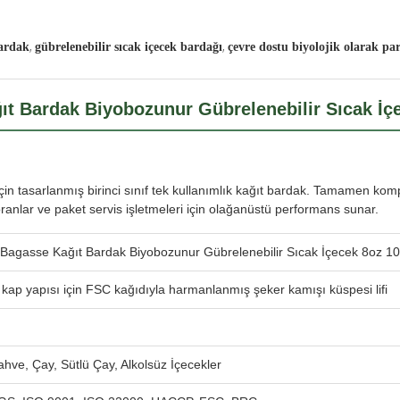
,
,
bardak
gübrelenebilir sıcak içecek bardağı
çevre dostu biyolojik olarak pa
t Bardak Biyobozunur Gübrelenebilir Sıcak İç
için tasarlanmış birinci sınıf tek kullanımlık kağıt bardak. Tamamen ko
oranlar ve paket servis işletmeleri için olağanüstü performans sunar.
Bagasse Kağıt Bardak Biyobozunur Gübrelenebilir Sıcak İçecek 8oz 1
ap yapısı için FSC kağıdıyla harmanlanmış şeker kamışı küspesi lifi
hve, Çay, Sütlü Çay, Alkolsüz İçecekler