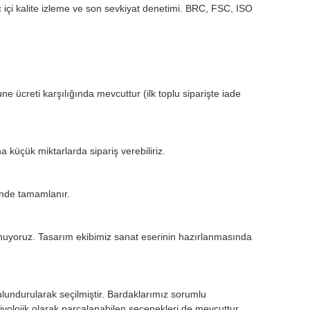
çi kalite izleme ve son sevkiyat denetimi. BRC, FSC, ISO
e ücreti karşılığında mevcuttur (ilk toplu siparişte iade
küçük miktarlarda sipariş verebiliriz.
inde tamamlanır.
unuyoruz. Tasarım ekibimiz sanat eserinin hazırlanmasında
lundurularak seçilmiştir. Bardaklarımız sorumlu
iyolojik olarak parçalanabilen seçenekleri de mevcuttur.