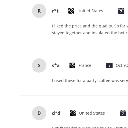
R
r*t
United States
I liked the price and the quality. So fa
stayed together and insulated the hot co
S
s*a
France
Oct 9.
I used these for a party, coffee was ser
D
d*d
United States