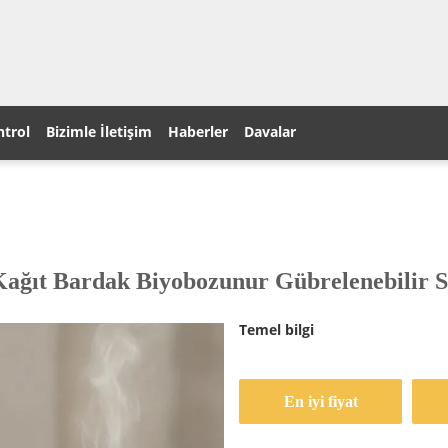
ntrol
Bizimle İletişim
Haberler
Davalar
ağıt Bardak Biyobozunur Gübrelenebilir Sı
Temel bilgi
En iyi fiyat