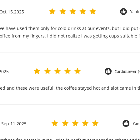
Oct 15.2025
Yardı
r we have used them only for cold drinks at our events, but I did pu
ffee from my fingers. I did not realize I was getting cups suitable 
2025
Yardımsever (
ved and these were useful. the coffee stayed hot and alot came in t
Sep 11.2025
Yar