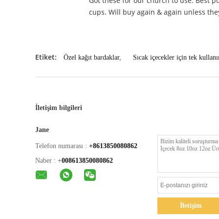
Got these for our church to use. Best p
cups. Will buy again & again unless they
Etiket:
Özel kağıt bardaklar
,
Sıcak içecekler için tek kullan
İletişim bilgileri
Jane
Telefon numarası :
+8613850080862
Naber :
+
008613850080862
İletişim