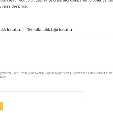
urchase for hot/cold cups. Price is perfect compared to other vendor
 raise the price.
ımlık bardaklar
,
Tek kullanımlık kağıt bardaklar