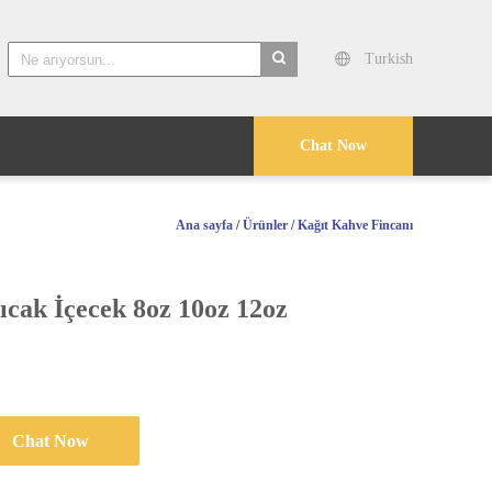
Turkish
search
Chat Now
Ana sayfa
/
Ürünler
/
Kağıt Kahve Fincanı
cak İçecek 8oz 10oz 12oz
Chat Now