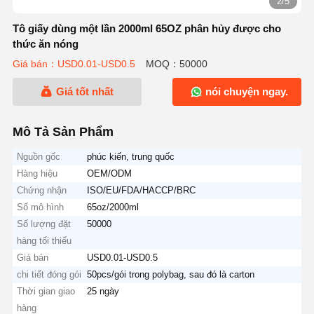
2/5
Tô giấy dùng một lần 2000ml 65OZ phân hủy được cho
thức ăn nóng
Giá bán：USD0.01-USD0.5
MOQ：50000
Giá tốt nhất
nói chuyện ngay.
Mô Tả Sản Phẩm
Nguồn gốc
phúc kiến, trung quốc
Hàng hiệu
OEM/ODM
Chứng nhận
ISO/EU/FDA/HACCP/BRC
Số mô hình
65oz/2000ml
Số lượng đặt
50000
hàng tối thiểu
Giá bán
USD0.01-USD0.5
chi tiết đóng gói
50pcs/gói trong polybag, sau đó là carton
Thời gian giao
25 ngày
hàng