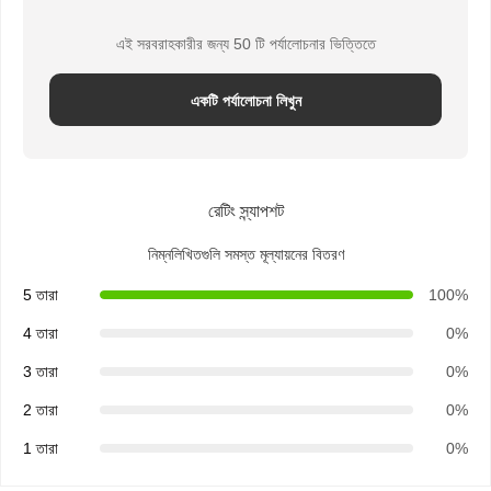
রুটির কাগজের ব্যাগ
এই সরবরাহকারীর জন্য 50 টি পর্যালোচনার ভিত্তিতে
টেকআউট ফুড বক্স
একটি পর্যালোচনা লিখুন
কাস্টম বেকারি বক্স
কাস্টমাইজড কাগজ বাক্স
প্লাস্টিকের একবার ব্যবহারযোগ্য কাপ
রেটিং স্ন্যাপশট
মুদ্রিত কাগজের ন্যাপকিন
নিম্নলিখিতগুলি সমস্ত মূল্যায়নের বিতরণ
ডেলী র‍্যাপ পেপার
5 তারা
100%
খাদ্য এবং পানীয় প্যাকেজিং
4 তারা
0%
3 তারা
0%
2 তারা
0%
1 তারা
0%