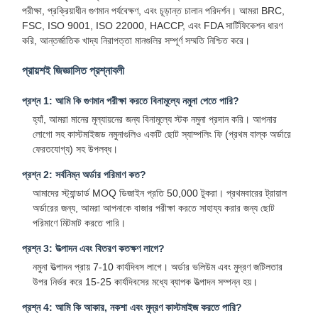
পরীক্ষা, প্রক্রিয়াধীন গুণমান পর্যবেক্ষণ, এবং চূড়ান্ত চালান পরিদর্শন। আমরা BRC,
FSC, ISO 9001, ISO 22000, HACCP, এবং FDA সার্টিফিকেশন ধারণ
করি, আন্তর্জাতিক খাদ্য নিরাপত্তা মানগুলির সম্পূর্ণ সম্মতি নিশ্চিত করে।
প্রায়শই জিজ্ঞাসিত প্রশ্নাবলী
প্রশ্ন 1: আমি কি গুণমান পরীক্ষা করতে বিনামূল্যে নমুনা পেতে পারি?
হ্যাঁ, আমরা মানের মূল্যায়নের জন্য বিনামূল্যে স্টক নমুনা প্রদান করি। আপনার
লোগো সহ কাস্টমাইজড নমুনাগুলিও একটি ছোট স্যাম্পলিং ফি (প্রথম বাল্ক অর্ডারে
ফেরতযোগ্য) সহ উপলব্ধ।
প্রশ্ন 2: সর্বনিম্ন অর্ডার পরিমাণ কত?
আমাদের স্ট্যান্ডার্ড MOQ ডিজাইন প্রতি 50,000 টুকরা। প্রথমবারের ট্রায়াল
অর্ডারের জন্য, আমরা আপনাকে বাজার পরীক্ষা করতে সাহায্য করার জন্য ছোট
পরিমাণে মিটমাট করতে পারি।
প্রশ্ন 3: উত্পাদন এবং বিতরণ কতক্ষণ লাগে?
নমুনা উত্পাদন প্রায় 7-10 কার্যদিবস লাগে। অর্ডার ভলিউম এবং মুদ্রণ জটিলতার
বাড়ি
পণ্য
আমাদের সম্বন্ধে
কারখানা ভ্রমণ
উপর নির্ভর করে 15-25 কার্যদিবসের মধ্যে ব্যাপক উত্পাদন সম্পন্ন হয়।
প্রশ্ন 4: আমি কি আকার, নকশা এবং মুদ্রণ কাস্টমাইজ করতে পারি?