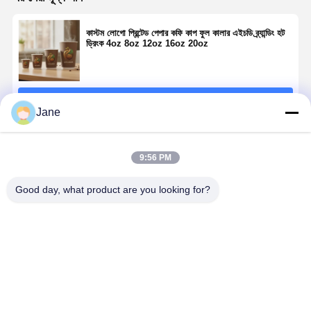
কাস্টম লোগো প্রিন্টেড পেপার কফি কাপ ফুল কালার এইচডি ব্র্যান্ডিং হট
ড্রিংক 4oz 8oz 12oz 16oz 20oz
চালিয়ে
Jane
প্রস্তাবিত পণ্য
9:56 PM
Good day, what product are you looking for?
প্রিমিয়াম ভার্জিন
FSC সার্টিফাইড
100 শতাংশ ভার্জিন
স্যাম্পলিং টেস্টিং
ফাইবার পেপার কাপ
ভার্জিন পাল্প পেপার
উড পাল্প পেপার কাপ
পেপার কাপ 4oz
নো রিসাইকেল কন্টেন্ট
কাপ সাসটেইনেবল
প্রিমিয়াম ফুড গ্রেড
কাস্টম লোগো প্রি
বিশুদ্ধ সাদা মসৃণ
ফরেস্ট্রি ফুড গ্রেড
BRC সার্টিফাইড
বায়োডিগ্রেডেবল
সারফেস কফি 8oz
হট ড্রিংক 8oz
FDA 8oz 12oz
এসপ্রেসো প্রচা
ভালো দাম
ভালো দাম
ভালো দাম
ভালো দাম
12oz
10oz 12oz
16oz