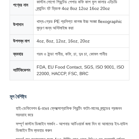
কাস্টম লোগো প্রিন্টেড পেপার কফি কাপ ফুল কালার এইচডি
পণ্যের নাম
ব্র্যান্ডিং হট ড্রিংক 4oz 8oz 12oz 16oz 20oz
খাদ্য-গ্রেড PE প্রলিপ্ত কাগজ উচ্চ সংজ্ঞা flexographic
উপাদান
মুদ্রণ জন্য অপ্টিমাইজ করা
উপলব্ধ মাপ
4oz, 8oz, 12oz, 16oz, 20oz
ব্যবহার
গরম ও ঠান্ডা পানীয়, কফি, চা, দুধ চা, কোমল পানীয়
FDA, EU Food Contact, SGS, ISO 9001, ISO
সার্টিফিকেশন
22000, HACCP, FSC, BRC
মূল বৈশিষ্ট্য
হাই-ডেফিনেশন 6-রঙের ফ্লেক্সোগ্রাফিক প্রিন্টিং ফটো-মানের ব্র্যান্ডের প্রজনন
সরবরাহ করে
সম্পূর্ণ কাস্টম ডিজাইন সমর্থন - আপনার আর্টওয়ার্ক জমা দিন বা আমাদের ইন-হাউস
ডিজাইন টিম ব্যবহার করুন