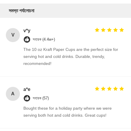
সমস্ত পর্যালোচনা
v*y
V
সহায়ক (4.4w+)
The 10 oz Kraft Paper Cups are the perfect size for
serving hot and cold drinks. Durable, trendy,
recommended!
a*e
A
সহায়ক (57)
Bought these for a holiday party where we were
serving both hot and cold drinks. Great cups!