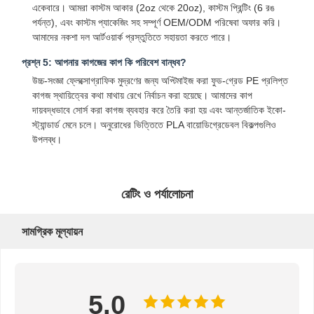
একেবারে। আমরা কাস্টম আকার (2oz থেকে 20oz), কাস্টম প্রিন্টিং (6 রঙ
পর্যন্ত), এবং কাস্টম প্যাকেজিং সহ সম্পূর্ণ OEM/ODM পরিষেবা অফার করি।
আমাদের নকশা দল আর্টওয়ার্ক প্রস্তুতিতে সহায়তা করতে পারে।
গুণগত মান নিয়ন্ত্রণ
যোগাযোগ করুন
খবর
মামলা
প্রশ্ন 5: আপনার কাগজের কাপ কি পরিবেশ বান্ধব?
উচ্চ-সংজ্ঞা ফ্লেক্সোগ্রাফিক মুদ্রণের জন্য অপ্টিমাইজ করা ফুড-গ্রেড PE প্রলিপ্ত
কাগজ স্থায়িত্বের কথা মাথায় রেখে নির্বাচন করা হয়েছে। আমাদের কাপ
দায়বদ্ধভাবে সোর্স করা কাগজ ব্যবহার করে তৈরি করা হয় এবং আন্তর্জাতিক ইকো-
স্ট্যান্ডার্ড মেনে চলে। অনুরোধের ভিত্তিতে PLA বায়োডিগ্রেডেবল বিকল্পগুলিও
এখন চ্যাট করুন
উপলব্ধ।
পেপার কফি কাপ
রেটিং ও পর্যালোচনা
আইসক্রিম পেপার কাপ
সামগ্রিক মূল্যায়ন
এককালীন কাগজের বাটি
কাগজের স্যুপের কাপ
হ্যান্ডেল সহ কাগজের ব্যাগ
5.0