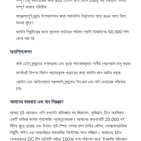
সম্পূর্ণ মেনু কভারেজের জন্য 4oz টেস্টিং কাপ থেকে 20oz বড় ফরম্যাট পর্যন্ত
সম্পূর্ণ আকার পরিসীমা
সামঞ্জস্যপূর্ণ ব্র্যান্ড উপস্থাপনার জন্য প্যানটোন নির্ভুলতার সাথে রঙের সাথে মিলে
যাওয়া মুদ্রণ
কাস্টম প্রিন্টিংয়ের জন্য ন্যূনতম অর্ডারের পরিমাণ প্রতি ডিজাইনের 50,000 পিস
থেকে শুরু হয়
অ্যাপ্লিকেশন
কফি চেইন ব্র্যান্ডেড পণ্যদ্রব্য এবং খুচরা প্যাকেজযুক্ত পানীয় প্রোগ্রাম চালু করছে
কর্পোরেট বিপণন বিভাগ প্রচারমূলক প্রচারের জন্য কাস্টম কাপ অর্ডার করছে
হোটেল এবং আতিথেয়তা গ্রুপগুলি ব্র্যান্ডেড ইন-রুম এবং লবি বেভারেজ পরিষেবা
চায়৷
আমাদের কারখানা এবং মান নিয়ন্ত্রণ
আমরা 15 বছরেরও বেশি রপ্তানি অভিজ্ঞতা সহ জিয়ামেন, ফুজিয়ান, চীনে অবস্থিত
একটি অভিজ্ঞ কাগজ প্যাকেজিং প্রস্তুতকারক। আমাদের কারখানাটি 20,000 বর্গ
মিটার জুড়ে রয়েছে এবং উন্নত হাই-স্পিড পেপার কাপ তৈরির মেশিন, ফ্লেক্সোগ্রাফিক
প্রিন্টিং লাইন এবং স্বয়ংক্রিয় প্যাকেজিং সিস্টেমের সাথে সজ্জিত। আমাদের 10+
পেশাদারদের QC টিম প্রতিটি পর্যায়ে 100% পণ্য পরিদর্শন করে: ইনকামিং কাঁচামাল