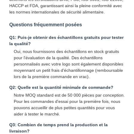
HACCP et FDA, garantissant ainsi la pleine conformité avec
les normes internationales de sécurité alimentaire.
Questions fréquemment posées
Contrôle
Contactez-
Nouvelles
Les Affaires
Qualité
Nous
Q1: Puis-je obtenir des échantillons gratuits pour tester
la qualité?
Oui, nous fournissons des échantillons en stock gratuits
pour l'évaluation de la qualité. Des échantillons
personnalisés avec votre logo sont également disponibles
Causez
moyennant un petit frais d'échantillonnage (remboursable
lors de la première commande en vrac).
Maintenant
Q2: Quelle est la quantité minimale de commande?
Coupe de café en papier
Notre MOQ standard est de 50 000 pièces par conception.
Pour les commandes d'essai pour la première fois, nous
Tasse de papier de crème glacée
pouvons accueillir de plus petites quantités pour vous
aider à tester le marché.
CUVETTE DE PAPIER jetable
Q3: Combien de temps prend la production et la
livraison?
tasse à soupe en papier