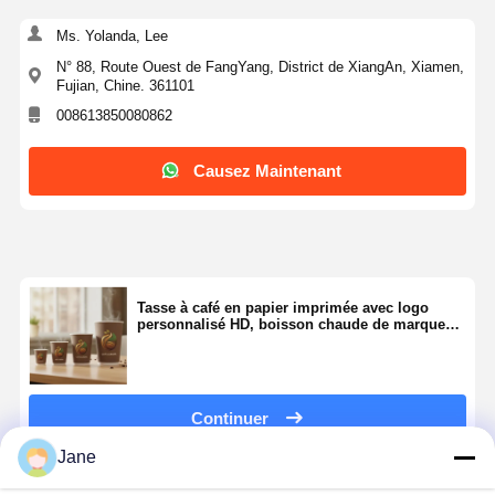
Ms. Yolanda, Lee
N° 88, Route Ouest de FangYang, District de XiangAn, Xiamen,
Fujian, Chine. 361101
008613850080862
Causez Maintenant
Tasse à café en papier imprimée avec logo
personnalisé HD, boisson chaude de marque
HD 4oz 8oz 12oz 16oz 20oz
Continuer
Jane