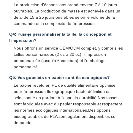
La production d'échantillons prend environ 7 à 10 jours
Sac en papier avec poignée
ouvrables. La production de masse est achevée dans un
délai de 15 à 25 jours ouvrables selon le volume de la
Sac en papier pour pain
commande et la complexité de l'impression.
Q4: Puis-je personnaliser la taille, la conception et
Boîte de nourriture à emporter
l'impression?
Boîtes de boulangerie personnalisées
Nous offrons un service OEM/ODM complet, y compris les
tailles personnalisées (2 oz à 20 oz), l'impression
boîte en papier personnalisée
personnalisée (jusqu'à 6 couleurs) et l'emballage
personnalisé.
tasse en plastique jetable
Q5: Vos gobelets en papier sont-ils écologiques?
Serviette en papier imprimé
Le papier revêtu en PE de qualité alimentaire optimisé
pour l'impression flexographique haute définition est
Papier d'emballage pour sandwicherie
sélectionné en gardant à l'esprit la durabilité.Nos tasses
sont fabriquées avec du papier responsable et respectent
emballages pour aliments et boissons
les normes écologiques internationales.Des options
biodégradables de PLA sont également disponibles sur
demande.