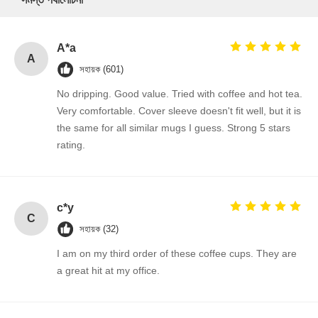
A*a
A
সহায়ক (601)
No dripping. Good value. Tried with coffee and hot tea.
Very comfortable. Cover sleeve doesn't fit well, but it is
the same for all similar mugs I guess. Strong 5 stars
rating.
c*y
C
সহায়ক (32)
I am on my third order of these coffee cups. They are
a great hit at my office.