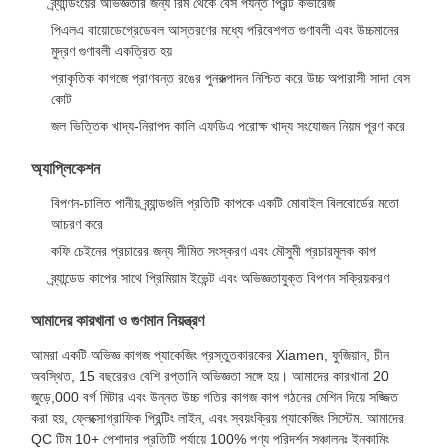
ব্র্যান্ডিংয়ের অভিজ্ঞতার জন্য রিম থেকে বেস পর্যন্ত প্রিন্ট কভারেজ
পিএলএ বায়োডেগ্রেডেবল আস্তরণের মধ্যে পরিবেশগত গুণাবলী এবং উচ্চমানের
মুদ্রণ গুণাবলী একত্রিত হয়
প্রাকৃতিক কাগজে প্রাণবন্ত রঙের পুনরুত্পাদন নিশ্চিত করে উচ্চ অপারাসী সাদা বেস
কোট
জল ভিত্তিক খাদ্য-নিরাপদ কালি এফডিএ পরোক্ষ খাদ্য সংযোজন নিয়ম পূরণ করে
অ্যাপ্লিকেশন
বিপণন-চালিত পানীয় ব্র্যান্ডগুলি প্রতিটি কাপকে একটি মোবাইল বিলবোর্ডের মতো
আচরণ করে
কফি চেইনের প্রচারের জন্য সীমিত সংস্করণ এবং মৌসুমী প্রচারমূলক কাপ
ব্র্যান্ডেড কাপের সাথে প্রিমিয়াম ইভেন্ট এবং অভিজ্ঞতাযুক্ত বিপণন সক্রিয়করণ
আমাদের কারখানা ও গুণমান নিয়ন্ত্রণ
আমরা একটি অভিজ্ঞ কাগজ প্যাকেজিং প্রস্তুতকারকের Xiamen, ফুজিয়ান, চীন
অবস্থিত, 15 বছরেরও বেশি রপ্তানি অভিজ্ঞতা সঙ্গে হয়। আমাদের কারখানা 20
জুড়ে,000 বর্গ মিটার এবং উন্নত উচ্চ গতির কাগজ কাপ গঠনের মেশিন দিয়ে সজ্জিত
করা হয়, ফ্লেক্সোগ্রাফিক প্রিন্টিং লাইন, এবং স্বয়ংক্রিয় প্যাকেজিং সিস্টেম. আমাদের
QC টিম 10+ পেশাদার প্রতিটি পর্যায়ে 100% পণ্য পরিদর্শন সঞ্চালনঃ ইনকামিং