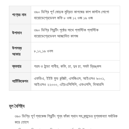
৩৬০ ডিগ্রি পূর্ণ মোড়ক মুদ্রিত কাগজের কাপ কাস্টম লোগো
পণ্যের নাম
বায়োডেগ্রেডেবল কফি ৮ ওজ ১২ ওজ ১৬ ওজ
৩৬০ ডিগ্রি প্রিন্টিং পৃষ্ঠের সাথে প্লাস্টিক প্লাস্টিক
উপাদান
বায়োডেগ্রেডেবল আচ্ছাদিত কাগজ
উপলব্ধ
৮,১২,১৬ ওনস
আকার
ব্যবহার
গরম ও ঠান্ডা পানীয়, কফি, চা, দুধ চা, সফট ড্রিঙ্কস
এফডিএ, ইইউ ফুড কন্টাক্ট, এসজিএস, আইএসও ৯০০১,
সার্টিফিকেশন
আইএসও ২২০০০, এইচএসিসিপি, এফএসসি, বিআরসি
মূল বৈশিষ্ট্য
৩৬০ ডিগ্রি পূর্ণ প্যাকেজ প্রিন্টিং শূন্য ফাঁকা স্থান সহ ব্র্যান্ডের দৃশ্যমানতা সর্বাধিক
করে তোলে