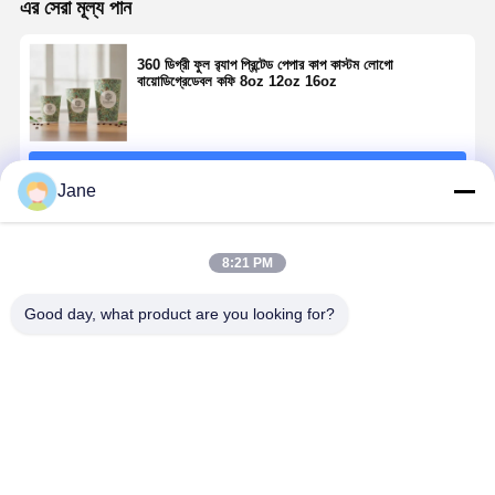
এর সেরা মূল্য পান
360 ডিগ্রী ফুল র‍্যাপ প্রিন্টেড পেপার কাপ কাস্টম লোগো
বায়োডিগ্রেডেবল কফি 8oz 12oz 16oz
চালিয়ে
Jane
প্রস্তাবিত পণ্য
8:21 PM
Good day, what product are you looking for?
প্রিমিয়াম ভার্জিন
FSC সার্টিফাইড
100 শতাংশ ভার্জিন
স্যাম্পলিং টেস্টিং
ফাইবার পেপার কাপ
ভার্জিন পাল্প পেপার
উড পাল্প পেপার কাপ
পেপার কাপ 4oz
নো রিসাইকেল কন্টেন্ট
কাপ সাসটেইনেবল
প্রিমিয়াম ফুড গ্রেড
কাস্টম লোগো প্রি
বিশুদ্ধ সাদা মসৃণ
ফরেস্ট্রি ফুড গ্রেড
BRC সার্টিফাইড
বায়োডিগ্রেডেবল
সারফেস কফি 8oz
হট ড্রিংক 8oz
FDA 8oz 12oz
এসপ্রেসো প্রচা
ভালো দাম
ভালো দাম
ভালো দাম
ভালো দাম
12oz
10oz 12oz
16oz