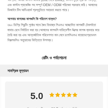
এবং কাস্টম প্যাকেজিং সহ সম্পূর্ণ OEM / ODM পরিষেবা সরবরাহ করি। আমাদের
ডিজাইন টিম আর্টওয়ার্ক প্রস্তুতিতে সহায়তা করতে পারে।
গুণগত মান নিয়ন্ত্রণ
যোগাযোগ করুন
খবর
মামলা
আপনার কাগজের কাপগুলি কি পরিবেশ বান্ধব?
৩৬০ ডিগ্রি প্রিন্টিং পৃষ্ঠের সাথে জৈব বিভাজ্য পিএলএ আচ্ছাদিত কাগজটি টেকসইতা
মাথায় রেখে নির্বাচিত করা হয়।আমাদের কাপগুলি দায়িত্বশীল উত্সের কাগজ ব্যবহার করে
তৈরি করা হয় এবং আন্তর্জাতিক পরিবেশগত মান মেনে চলেপিএলএ বায়োডেগ্রেডেবল
বিকল্পগুলিও অনুরোধের ভিত্তিতে উপলব্ধ।
এখন চ্যাট করুন
রেটিং ও পর্যালোচনা
পেপার কফি কাপ
আইসক্রিম পেপার কাপ
সামগ্রিক মূল্যায়ন
এককালীন কাগজের বাটি
কাগজের স্যুপের কাপ
5.0
হ্যান্ডেল সহ কাগজের ব্যাগ