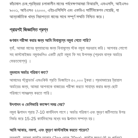
কাঁচামাল চেক,প্রক্রিয়া চলাকালীন মানের পর্যবেক্ষণআমরা বিআরসি, এফএসসি, আইএসও
৯০০১, আইএসও ২২০০০, এইচএসিসিপি এবং এফডিএ সার্টিফিকেশন পেয়েছি, যা
আন্তর্জাতিক খাদ্য নিরাপত্তা মানের সাথে সম্পূর্ণ সম্মতি নিশ্চিত করে।
প্রায়শই জিজ্ঞাসিত প্রশ্ন
গুণমান পরীক্ষা করার জন্য আমি বিনামূল্যে নমুনা পেতে পারি?
হ্যাঁ, আমরা মানের মূল্যায়নের জন্য বিনামূল্যে স্টক নমুনা সরবরাহ করি। আপনার লোগো
সহ কাস্টমাইজড নমুনাগুলিও একটি ছোট নমুনা ফি সহ উপলব্ধ (প্রথম বাল্ক অর্ডারে
ফেরতযোগ্য) ।
ন্যূনতম অর্ডার পরিমাণ কত?
আমাদের স্ট্যান্ডার্ড এমওকিউ প্রতি ডিজাইনে ৫০,০০০ টুকরা। প্রথমবারের ট্রায়াল
অর্ডারের জন্য, আমরা আপনাকে বাজারের পরীক্ষা করতে সাহায্য করার জন্য ছোট
পরিমাণে সামঞ্জস্য করতে পারি।
উৎপাদন ও ডেলিভারি কতক্ষণ সময় নেয়?
নমুনা উত্পাদন প্রায় 7-10 কার্যদিবস লাগে। অর্ডার পরিমাণ এবং মুদ্রণ জটিলতার উপর
নির্ভর করে 15-25 কার্যদিবসের মধ্যে ভর উত্পাদন সম্পন্ন হয়।
বাড়ি
পণ্য
আমাদের সম্বন্ধে
কারখানা ভ্রমণ
আমি আকার, নকশা, এবং মুদ্রণ কাস্টমাইজ করতে পারেন?
অবশ্যই. আমরা কাস্টম আকার (2oz থেকে 20oz), কাস্টম মুদ্রণ (6 রং পর্যন্ত),