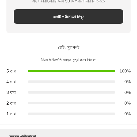
এই সরবরাহকারীর জন্য 50 টি পর্যালোচনার ভিত্তিতে
রুটির কাগজের ব্যাগ
টেকআউট ফুড বক্স
একটি পর্যালোচনা লিখুন
কাস্টম বেকারি বক্স
কাস্টমাইজড কাগজ বাক্স
রেটিং স্ন্যাপশট
প্লাস্টিকের একবার ব্যবহারযোগ্য কাপ
নিম্নলিখিতগুলি সমস্ত মূল্যায়নের বিতরণ
মুদ্রিত কাগজের ন্যাপকিন
5 তারা
100%
ডেলী র‍্যাপ পেপার
4 তারা
0%
3 তারা
0%
খাদ্য এবং পানীয় প্যাকেজিং
2 তারা
0%
1 তারা
0%
সমস্ত পর্যালোচনা