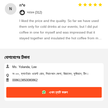
n*e
N
সহায়ক (312)
I liked the price and the quality. So far we have used
them only for cold drinks at our events, but I did put
coffee in one for myself and was impressed that it
stayed together and insulated the hot coffee from my
fingers. I did not realize I was getting cups suitable for
hot and cold drinks-- I am impressed!
যোগাযোগের ঠিকানা
Ms. Yolanda, Lee
নং ৮৮, ফ্যাংইয়াং ওয়েস্ট রোড, সিয়াংআন জেলা, ঝিয়ামেন, ফুজিয়ান, চীন।
008613850080862
এখন চ্যাট করুন