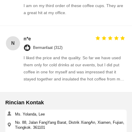
I am on my third order of these coffee cups. They are
a great hit at my office.
n*e
N
Bermanfaat (312)
I liked the price and the quality. So far we have used
them only for cold drinks at our events, but I did put
coffee in one for myself and was impressed that it
stayed together and insulated the hot coffee from my
fingers. I did not realize I was getting cups suitable for
hot and cold drinks-- I am impressed!
Rincian Kontak
Ms. Yolanda, Lee
No. 88, Jalan FangYang Barat, Distrik XiangAn, Xiamen, Fujian,
Tiongkok. 361101