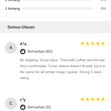
1 bintang
0%
Semua Ulasan
A*a
A
Bermanfaat (601)
No dripping. Good value. Tried with coffee and hot tea.
Very comfortable. Cover sleeve doesn't fit well, but it is
the same for all similar mugs I guess. Strong 5 stars
rating.
c*y
C
Bermanfaat (32)