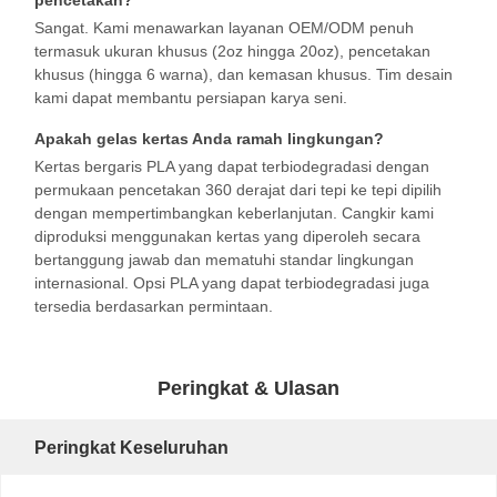
Sangat. Kami menawarkan layanan OEM/ODM penuh
Kantong kertas dengan pegangan
termasuk ukuran khusus (2oz hingga 20oz), pencetakan
khusus (hingga 6 warna), dan kemasan khusus. Tim desain
Kantong kertas roti
kami dapat membantu persiapan karya seni.
Kotak makanan untuk dibawa
Apakah gelas kertas Anda ramah lingkungan?
Kertas bergaris PLA yang dapat terbiodegradasi dengan
Kotak Kue Kustom
permukaan pencetakan 360 derajat dari tepi ke tepi dipilih
dengan mempertimbangkan keberlanjutan. Cangkir kami
kotak kertas disesuaikan
diproduksi menggunakan kertas yang diperoleh secara
bertanggung jawab dan mematuhi standar lingkungan
Cangkir plastik sekali pakai
internasional. Opsi PLA yang dapat terbiodegradasi juga
tersedia berdasarkan permintaan.
Serbet Kertas Cetak
Kertas bungkus Deli
Peringkat & Ulasan
kemasan makanan dan minuman
Peringkat Keseluruhan