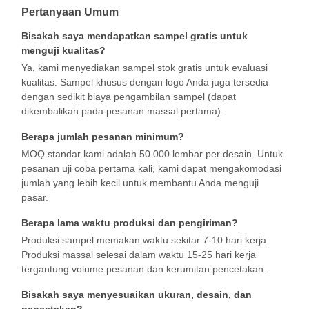
Pertanyaan Umum
Bisakah saya mendapatkan sampel gratis untuk
menguji kualitas?
Kontrol
Hubungi
Berita
Kasus
Ya, kami menyediakan sampel stok gratis untuk evaluasi
Kualitas
Kami
kualitas. Sampel khusus dengan logo Anda juga tersedia
dengan sedikit biaya pengambilan sampel (dapat
dikembalikan pada pesanan massal pertama).
Berapa jumlah pesanan minimum?
MOQ standar kami adalah 50.000 lembar per desain. Untuk
Bicara
pesanan uji coba pertama kali, kami dapat mengakomodasi
Sekarang
jumlah yang lebih kecil untuk membantu Anda menguji
pasar.
Cangkir Kopi Kertas
Berapa lama waktu produksi dan pengiriman?
Produksi sampel memakan waktu sekitar 7-10 hari kerja.
cangkir kertas es krim
Produksi massal selesai dalam waktu 15-25 hari kerja
tergantung volume pesanan dan kerumitan pencetakan.
Mangkuk kertas sekali pakai
Bisakah saya menyesuaikan ukuran, desain, dan
cangkir sup kertas
pencetakan?