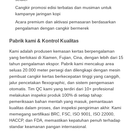
Cangkir promosi edisi terbatas dan musiman untuk
kampanye jaringan kopi
Acara premium dan aktivasi pemasaran berdasarkan
pengalaman dengan cangkir bermerek
Pabrik kami & Kontrol Kualitas
Kami adalah produsen kemasan kertas berpengalaman
yang berlokasi di Xiamen, Fujian, Cina, dengan lebih dari 15
tahun pengalaman ekspor. Pabrik kami mencakup area
seluas 20.000 meter persegi dan dilengkapi dengan mesin
pembuat cangkir kertas berkecepatan tinggi yang canggih,
jalur pencetakan flexographic, dan sistem pengemasan
otomatis. Tim QC kami yang terdiri dari 10+ profesional
melakukan inspeksi produk 100% di setiap tahap:
pemeriksaan bahan mentah yang masuk, pemantauan
kualitas dalam proses, dan inspeksi pengiriman akhir. Kami
memegang sertifikasi BRC, FSC, ISO 9001, ISO 22000,
Beranda
Produk
Tentang
Tur Pabrik
HACCP, dan FDA, memastikan kepatuhan penuh terhadap
Kami
standar keamanan pangan internasional.