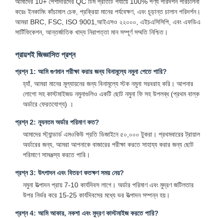
আমাদের 10+ পেশাদারদের QC টিম প্রতিটি পর্যায়ে 100% পণ্য পরিদর্শন পরিচালনা
করেঃ ইনকামিং কাঁচামাল চেক, প্রক্রিয়া মানের পর্যবেক্ষণ, এবং চূড়ান্ত চালান পরিদর্শন।
আমরা BRC, FSC, ISO 9001,আইএসও ২২০০০, এইচএসিসিপি, এবং এফডিএ
সার্টিফিকেশন, আন্তর্জাতিক খাদ্য নিরাপত্তা মান সম্পূর্ণ সম্মতি নিশ্চিত।
প্রায়শই জিজ্ঞাসিত প্রশ্ন
প্রশ্ন 1: আমি গুণমান পরীক্ষা করার জন্য বিনামূল্যে নমুনা পেতে পারি?
হ্যাঁ, আমরা মানের মূল্যায়নের জন্য বিনামূল্যে স্টক নমুনা সরবরাহ করি। আপনার
লোগো সহ কাস্টমাইজড নমুনাগুলিও একটি ছোট নমুনা ফি সহ উপলব্ধ (প্রথম বাল্ক
অর্ডারে ফেরতযোগ্য) ।
প্রশ্ন 2: ন্যূনতম অর্ডার পরিমাণ কত?
আমাদের স্ট্যান্ডার্ড এমওকিউ প্রতি ডিজাইনে ৫০,০০০ টুকরা। প্রথমবারের ট্রায়াল
অর্ডারের জন্য, আমরা আপনাকে বাজারের পরীক্ষা করতে সাহায্য করার জন্য ছোট
পরিমাণে সামঞ্জস্য করতে পারি।
প্রশ্ন 3: উৎপাদন এবং বিতরণ কতক্ষণ সময় নেয়?
নমুনা উত্পাদন প্রায় 7-10 কার্যদিবস লাগে। অর্ডার পরিমাণ এবং মুদ্রণ জটিলতার
বাড়ি
পণ্য
আমাদের সম্বন্ধে
কারখানা ভ্রমণ
উপর নির্ভর করে 15-25 কার্যদিবসের মধ্যে ভর উত্পাদন সম্পন্ন হয়।
প্রশ্ন 4: আমি আকার, নকশা এবং মুদ্রণ কাস্টমাইজ করতে পারি?