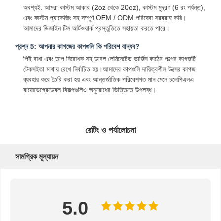
অবশ্যই. আমরা কাস্টম আকার (2oz থেকে 20oz), কাস্টম মুদ্রণ (6 রং পর্যন্ত),
এবং কাস্টম প্যাকেজিং সহ সম্পূর্ণ OEM / ODM পরিষেবা সরবরাহ করি।
আমাদের ডিজাইন টিম আর্টওয়ার্ক প্রস্তুতিতে সহায়তা করতে পারে।
গুণগত মান নিয়ন্ত্রণ
যোগাযোগ করুন
খবর
মামলা
প্রশ্ন 5: আপনার কাগজের কাপগুলি কি পরিবেশ বান্ধব?
পিই বাধা এবং তাপ নিরোধক সহ ডাবল লেমিনেটেড ভার্জিন কাঠের পল্পের কাগজটি
টেকসইতা মাথায় রেখে নির্বাচিত হয়।আমাদের কাপগুলি দায়িত্বশীল উত্সের কাগজ
ব্যবহার করে তৈরি করা হয় এবং আন্তর্জাতিক পরিবেশগত মান মেনে চলেপিএলএ
বায়োডেগ্রেডেবল বিকল্পগুলিও অনুরোধের ভিত্তিতে উপলব্ধ।
এখন চ্যাট করুন
পেপার কফি কাপ
রেটিং ও পর্যালোচনা
আইসক্রিম পেপার কাপ
সামগ্রিক মূল্যায়ন
এককালীন কাগজের বাটি
কাগজের স্যুপের কাপ
5.0
হ্যান্ডেল সহ কাগজের ব্যাগ