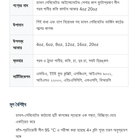
ডাবল লেমিনেটেড আইসোলেটেড পেপার কাপ ফুটোপ্রমাণ সীল
পণ্যের নাম
গরম পানীয় কফি কাস্টম আকার 4oz 20oz
পিই বাধা এবং তাপ নিরোধক সহ ডাবল লেমিনেটেড ভার্জিন কাঠের
উপাদান
পল্পের কাগজ
উপলব্ধ
4oz, 6oz, 8oz, 12oz, 16oz, 20oz
আকার
ব্যবহার
গরম ও ঠান্ডা পানীয়, কফি, চা, দুধ চা, সফট ড্রিঙ্কস
এফডিএ, ইইউ ফুড কন্টাক্ট, এসজিএস, আইএসও ৯০০১,
সার্টিফিকেশন
আইএসও ২২০০০, এইচএসিসিপি, এফএসসি, বিআরসি
মূল বৈশিষ্ট্য
ডাবল-লেমিনেটেড কাঠামো দুটি কাগজের স্তরকে এক শক্ত, বিচ্ছিন্ন দেহে
একত্রিত করে
ফাঁস-প্রতিরোধী সীল 95 °C এ পরীক্ষা করা হয়েছে 4+ ঘন্টা শূন্য তরল অনুপ্রবেশ
সঙ্গে