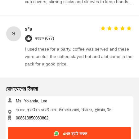
cup covers, stirring sticks and sleeves to keep hands
protected from hot cup.
s*a
S
সহায়ক (677)
I used these for a party, coffee was served and these
were useful. the coffee stayed hot and alot came in the
pack for a good price.
যোগাযোগের ঠিকানা
Ms. Yolanda, Lee
নং ৮৮, ফ্যাংইয়াং ওয়েস্ট রোড, সিয়াংআন জেলা, ঝিয়ামেন, ফুজিয়ান, চীন।
008613850080862
এখন চ্যাট করুন