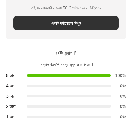
রুটির কাগজের ব্যাগ
এই সরবরাহকারীর জন্য 50 টি পর্যালোচনার ভিত্তিতে
টেকআউট ফুড বক্স
একটি পর্যালোচনা লিখুন
কাস্টম বেকারি বক্স
কাস্টমাইজড কাগজ বাক্স
প্লাস্টিকের একবার ব্যবহারযোগ্য কাপ
রেটিং স্ন্যাপশট
নিম্নলিখিতগুলি সমস্ত মূল্যায়নের বিতরণ
মুদ্রিত কাগজের ন্যাপকিন
5 তারা
100%
ডেলী র‍্যাপ পেপার
4 তারা
0%
খাদ্য এবং পানীয় প্যাকেজিং
3 তারা
0%
2 তারা
0%
1 তারা
0%