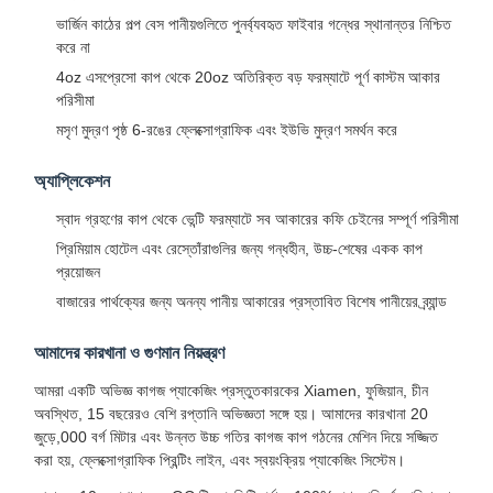
ভার্জিন কাঠের পল্প বেস পানীয়গুলিতে পুনর্ব্যবহৃত ফাইবার গন্ধের স্থানান্তর নিশ্চিত
করে না
4oz এসপ্রেসো কাপ থেকে 20oz অতিরিক্ত বড় ফরম্যাটে পূর্ণ কাস্টম আকার
পরিসীমা
মসৃণ মুদ্রণ পৃষ্ঠ 6-রঙের ফ্লেক্সোগ্রাফিক এবং ইউভি মুদ্রণ সমর্থন করে
অ্যাপ্লিকেশন
স্বাদ গ্রহণের কাপ থেকে ভেন্টি ফরম্যাটে সব আকারের কফি চেইনের সম্পূর্ণ পরিসীমা
প্রিমিয়াম হোটেল এবং রেস্তোঁরাগুলির জন্য গন্ধহীন, উচ্চ-শেষের একক কাপ
প্রয়োজন
বাজারের পার্থক্যের জন্য অনন্য পানীয় আকারের প্রস্তাবিত বিশেষ পানীয়ের ব্র্যান্ড
আমাদের কারখানা ও গুণমান নিয়ন্ত্রণ
আমরা একটি অভিজ্ঞ কাগজ প্যাকেজিং প্রস্তুতকারকের Xiamen, ফুজিয়ান, চীন
অবস্থিত, 15 বছরেরও বেশি রপ্তানি অভিজ্ঞতা সঙ্গে হয়। আমাদের কারখানা 20
জুড়ে,000 বর্গ মিটার এবং উন্নত উচ্চ গতির কাগজ কাপ গঠনের মেশিন দিয়ে সজ্জিত
করা হয়, ফ্লেক্সোগ্রাফিক প্রিন্টিং লাইন, এবং স্বয়ংক্রিয় প্যাকেজিং সিস্টেম।