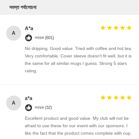
সমস্ত পর্যালোচনা
A*a
A
সহায়ক (601)
No dripping. Good value. Tried with coffee and hot tea.
Very comfortable. Cover sleeve doesn't fit well, but it is
the same for all similar mugs I guess. Strong 5 stars
rating.
a*a
A
সহায়ক (32)
Excellent product and good value. My club will not be
afraid to use these for our event with our sponsors. I
like the fact that the product comes complete with cup,