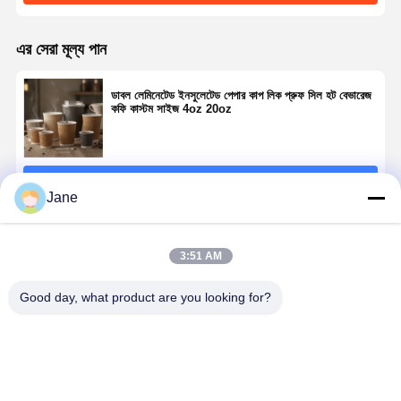
এর সেরা মূল্য পান
ডাবল লেমিনেটেড ইনসুলেটেড পেপার কাপ লিক প্রুফ সিল হট বেভারেজ
কফি কাস্টম সাইজ 4oz 20oz
চালিয়ে
Jane
প্রস্তাবিত পণ্য
3:51 AM
Good day, what product are you looking for?
প্রিমিয়াম ভার্জিন
FSC সার্টিফাইড
100 শতাংশ ভার্জিন
স্যাম্পলিং টেস্টিং
ফাইবার পেপার কাপ
ভার্জিন পাল্প পেপার
উড পাল্প পেপার কাপ
পেপার কাপ 4oz