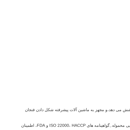
 با تجربه واقع در شیامین، فوژیان، چین، با بیش از 15 سال تجربه صادرات هستیم. کارخانه ما 20 منطقه را پوشش می دهد،و مجهز به ماشین آلات پیشرفته شکل دادن فنجان
تیم QC ما از 10+ متخصص در هر مرحله 100٪ بازرسی محصول را انجام می دهد: چک مواد اولیه وارد، نظارت بر کیفیت در فرآیند و بازرسی نهایی محموله.,گواهینامه های ISO 22000، HACCP و FDA، اطمینان