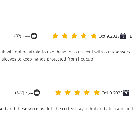
Oct 9.2025
B
مفید (32)
ub will not be afraid to use these for our event with our sponsors. 
nd sleeves to keep hands protected from hot cup.
Oct 9.2025
مفید (677)
rved and these were useful. the coffee stayed hot and alot came in t