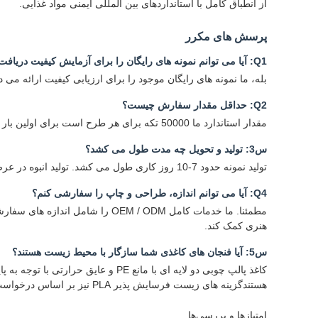
از انطباق کامل با استانداردهای بین المللی ایمنی مواد غذایی.
پرسش های مکرر
Q1: آیا می توانم نمونه های رایگان را برای آزمایش کیفیت دریافت کنم؟
بله، ما نمونه های رایگان موجود را برای ارزیابی کیفیت ارائه می
Q2: حداقل مقدار سفارش چیست؟
مقدار استاندارد ما 50000 تکه برای هر طرح است برای اولین بار سفارشات آزمایشی، ما می توانیم مقادیر کوچکتر را برای کمک به شما در آزمایش بازار جای دهیم.
س3: تولید و تحویل چه مدت طول می کشد؟
تولید نمونه حدود 7-10 روز کاری طول می کشد. تولید انبوه در عرض 15-25 روز کاری بسته به حجم سفارش و پیچیدگی چاپ تکمیل می شود.
Q4: آیا می توانم اندازه، طراحی و چاپ را سفارشی کنم؟
هنری کمک کند.
س5: آیا فنجان های کاغذی شما سازگار با محیط زیست هستند؟
کاغذ پالپ چوبی دو لایه ای با مانع
هستندگزینه های زیست فرسایش پذیر PLA نیز بر اساس درخواست در دسترس هستند.
امتیازها و بررسی‌ها