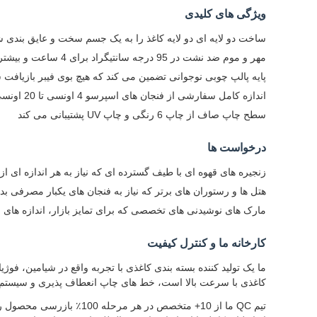
ویژگی های کلیدی
ساخت دو لایه ای دو لایه کاغذ را به یک جسم سخت و عایق بندی 
مهر و موم ضد نشت در 95 درجه سانتیگراد برای 4 ساعت و بیشتر با نفوذ صفر مایع آزمایش شده است
پایه پالپ چوبی نوجوانی تضمین می کند که هیچ بوی فیبر بازیافت
اندازه کامل سفارشی از فنجان های اسپرسو 4 اونسی تا 20 اونسی شکل فوق العاده بزرگ
سطح چاپ صاف از چاپ 6 رنگی و چاپ UV پشتیبانی می کند
درخواست ها
زنجیره های قهوه ای با طیف گسترده ای که نیاز به هر اندازه ای از
هتل ها و رستوران های برتر که نیاز به فنجان های یکبار مصرفی بدون
مارک های نوشیدنی های تخصصی که برای تمایز بازار، اندازه های م
کارخانه ما و کنترل کیفیت
کاغذی با سرعت بالا است، خط های چاپ انعطاف پذیری و سیستم ه