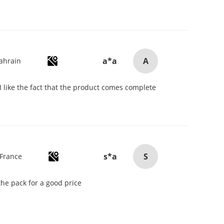
A
a*a
ahrain
I like the fact that the product comes complete
S
s*a
France
he pack for a good price.