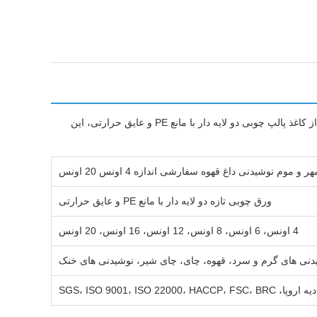
فنجان های کاغذی یکبار مصرف با کیفیت بالا که برای نوشیدنی های گرم و سرد در محیط های خدمات غذایی تجاری طراحی شده اند.ساخته شده از کاغذ پالپ چوبی دو لایه دار با مانع PE و عایق حرارتی، این
وم نوشیدنی داغ قهوه سفارشی اندازه 4 اونس 20 اونس
ورق چوبی تازه دو لایه دار با مانع PE و عایق حرارتی
4 اونس، 6 اونس، 8 اونس، 12 اونس، 16 اونس، 20 اونس
دنی های گرم و سرد، قهوه، چای، چای شیر، نوشیدنی های خنک