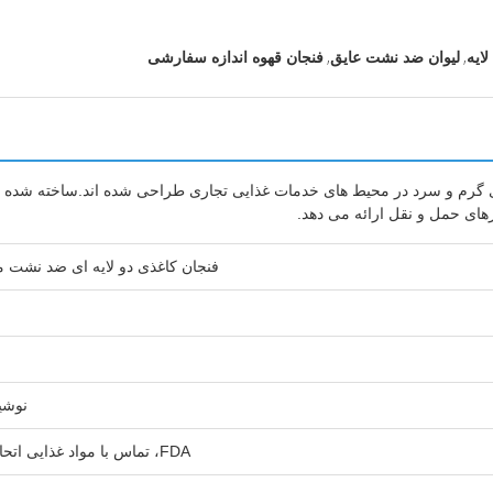
,
,
لایه
لیوان ضد نشت عایق
فنجان قهوه اندازه سفارشی
رهای حمل و نقل ارائه می دهد.
فنجان کاغذی دو لایه ای ضد نشت مهر و م
نوشی
FDA، تماس با مواد غذایی اتحادیه اروپا، SGS، ISO 9001، ISO 22000، HACCP، FSC، BRC