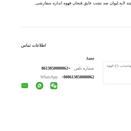
 چند لایه,لیوان ضد نشت عایق,فنجان قهوه اندازه سفارشی
,
اطلاعات تماس
Jane
شماره تلفن :
+8613850080862
WhatsApp :
+
008613850080862