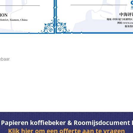
kbaar.
n Papieren koffiebeker & Roomijsdocument 
Klik hier om een offerte aan te vragen