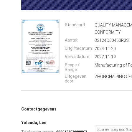
Standaard:
QUALITY MANAGEM
CONFORMITY
Aantal:
32124Q30450R0S
Uitgiftedatum:
2024-11-20
Vervaldatum:
2027-11-19
Scope /
Manufacturing of F
Range:
Uitgegeven
ZHONGHAIPING CERT
door:
Contactgegevens
Yolanda, Lee