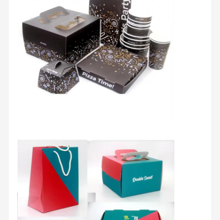
Xiamen Vastview Ecopack is een fabrikant van papierproducten
in de havenstad Xiamen, Fujian, China.
Thuis
Producten
Over Ons
Fabriekstour
Xiamen Vastview Ecopack produceert verschillende soorten
verpakkingsproducten die in contact komen met voedsel, met
verschillende materialen, milieuvriendelijk, veilig, hygiënisch,
biologisch afbreekbaar,zodat jullie zonder zorgen kunnen eten
en drinken.We werken ook samen met andere fabrieken om