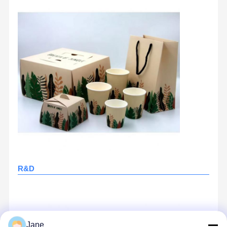
Papieren broodzak
Takeout Food Box
Op maat gemaakte bakkistjes
aangepaste papieren doos
beschikbare plastic kop
Afgedrukte servetten
Deli Wrap Papier
verpakkingen voor levensmiddelen en dranken
R&D
Jane