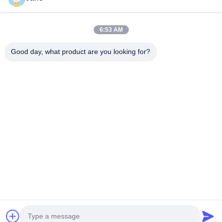
6:53 AM
Good day, what product are you looking for?
Thuis
Ongeveer
Contacteer
Desktop
ons
ons
Site
Sitemap
Privacybeleid
Kwaliteit
Papieren koffiebeker
Chinese Fabriek.Copyright © 2026
Xiamen VastView Ecopack Co.,Ltd.. All Rights Reserved.