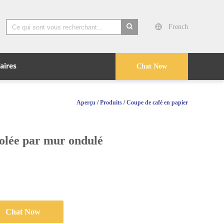
French
search
faires
Chat Now
Aperçu
/
Produits
/
Coupe de café en papier
solée par mur ondulé
Chat Now