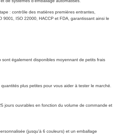
e et de systèmes d'emballage automatisés.
tape : contrôle des matières premières entrantes,
 ISO 9001, ISO 22000, HACCP et FDA, garantissant ainsi le
go sont également disponibles moyennant de petits frais
antités plus petites pour vous aider à tester le marché.
à 25 jours ouvrables en fonction du volume de commande et
rsonnalisée (jusqu'à 6 couleurs) et un emballage