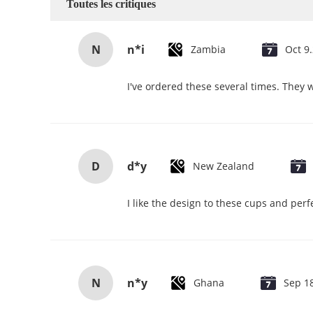
Toutes les critiques
N
n*i
Zambia
Oct 9
I've ordered these several times. They 
D
d*y
New Zealand
I like the design to these cups and perfe
N
n*y
Ghana
Sep 1