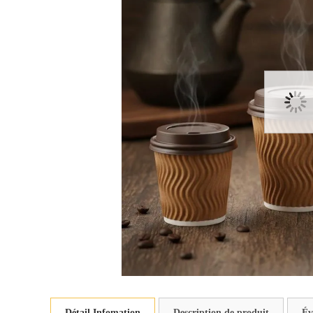
Détail Infomation
Description de produit
Év