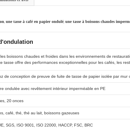
,
,
ion
une tasse à café en papier ondulé
une tasse à boissons chaudes imperm
d'ondulation
 les boissons chaudes et froides dans les environnements de restaurat
 tasse offre des performances exceptionnelles pour les cafés, les res
 de conception de preuve de fuite de tasse de papier isolée par mur 
ture ondulée avec revêtement intérieur imperméable en PE
ces, 20 onces
s, café, thé, thé au lait, boissons gazeuses
 UE, SGS, ISO 9001, ISO 22000, HACCP, FSC, BRC