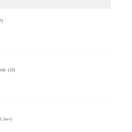
67)
utile. (53)
 (1.1w+)