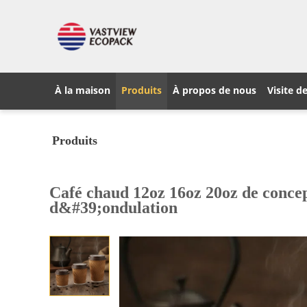
À la maison
Produits
À propos de nous
Visite de
Produits
Café chaud 12oz 16oz 20oz de concept
d&#39;ondulation