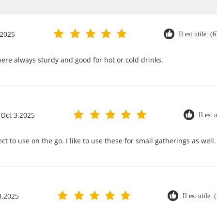
.2025
Il est utile. (
were always sturdy and good for hot or cold drinks.
Oct 3.2025
Il est 
ct to use on the go. I like to use these for small gatherings as well.
8.2025
Il est utile.