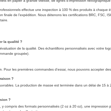
ets en papier à grande vitesse, de lignes d'impression flexographiqu
rofessionnels effectue une inspection à 100 % des produits à chaque é
ion finale de l'expédition. Nous détenons les certifications BRC, FSC,
taire.
r la qualité ?
 évaluation de la qualité. Des échantillons personnalisés avec votre lo
commande groupée).
. Pour les premières commandes d’essai, nous pouvons accepter des qu
raison ?
 ouvrables. La production de masse est terminée dans un délai de 15 
ssion ?
 compris des formats personnalisés (2 oz à 20 oz), une impression pe