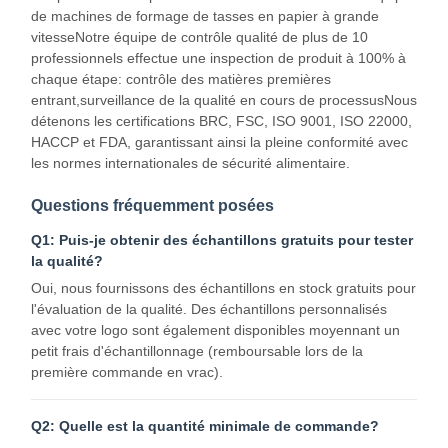
de machines de formage de tasses en papier à grande
vitesseNotre équipe de contrôle qualité de plus de 10
professionnels effectue une inspection de produit à 100% à
chaque étape: contrôle des matières premières
Contrôle
Contactez-
Nouvelles
Les Affaires
entrant,surveillance de la qualité en cours de processusNous
Qualité
Nous
détenons les certifications BRC, FSC, ISO 9001, ISO 22000,
HACCP et FDA, garantissant ainsi la pleine conformité avec
les normes internationales de sécurité alimentaire.
Questions fréquemment posées
Causez
Q1: Puis-je obtenir des échantillons gratuits pour tester
Maintenant
la qualité?
Oui, nous fournissons des échantillons en stock gratuits pour
l'évaluation de la qualité. Des échantillons personnalisés
Coupe de café en papier
avec votre logo sont également disponibles moyennant un
petit frais d'échantillonnage (remboursable lors de la
Tasse de papier de crème glacée
première commande en vrac).
CUVETTE DE PAPIER jetable
Q2: Quelle est la quantité minimale de commande?
tasse à soupe en papier