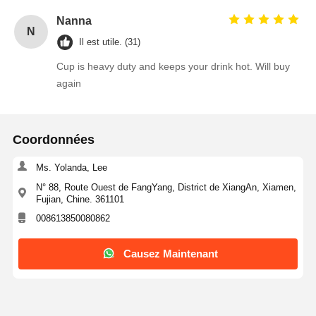
Nanna
N
Il est utile. (31)
Cup is heavy duty and keeps your drink hot. Will buy
again
Coordonnées
Ms. Yolanda, Lee
N° 88, Route Ouest de FangYang, District de XiangAn, Xiamen,
Fujian, Chine. 361101
008613850080862
Causez Maintenant