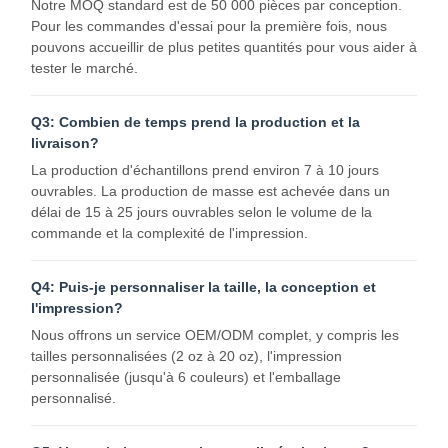
Notre MOQ standard est de 50 000 pièces par conception.
Pour les commandes d'essai pour la première fois, nous
Sac en papier avec poignée
pouvons accueillir de plus petites quantités pour vous aider à
tester le marché.
Sac en papier pour pain
Boîte de nourriture à emporter
Q3: Combien de temps prend la production et la
livraison?
Boîtes de boulangerie personnalisées
La production d'échantillons prend environ 7 à 10 jours
ouvrables. La production de masse est achevée dans un
boîte en papier personnalisée
délai de 15 à 25 jours ouvrables selon le volume de la
commande et la complexité de l'impression.
tasse en plastique jetable
Serviette en papier imprimé
Q4: Puis-je personnaliser la taille, la conception et
l'impression?
Papier d'emballage pour sandwicherie
Nous offrons un service OEM/ODM complet, y compris les
tailles personnalisées (2 oz à 20 oz), l'impression
emballages pour aliments et boissons
personnalisée (jusqu'à 6 couleurs) et l'emballage
personnalisé.