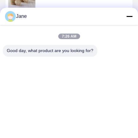
Jane
계속하다
7:26 AM
추천된 제품
Good day, what product are you looking for?
우수한 처녀 섬
FSC는 버진 펄
100% 처녀 목
샘플링 시식
유 종이컵 재생
프 종이컵 지속
재 펄프 종이컵
형 종이컵 4
된 내용 없음 순
가능한 임업 식
우수한 음식 급
맞춤형 로고
수한 흰색 매끄
품 등급 뜨거운
료 BRC는 FDA
쇄 생물 분
러운 표면 커피
음료 8oz 10oz
8oz 12oz 16oz
커피 에스프
최고의 가격
최고의 가격
최고의 가격
최고의 가
8oz 12oz
12oz를 인증했
를 증명했습니
소 프로모션
습니다
다
홈
사이트맵
연락처
Desktop Site
사이트맵
개인 정보 정책