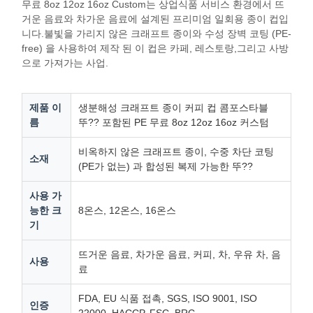
무료 8oz 12oz 16oz Custom는 상업식품 서비스 환경에서 뜨
거운 음료와 차가운 음료에 설계된 프리미엄 일회용 종이 컵입
니다.불빛을 가리지 않은 크래프트 종이와 수성 장벽 코팅 (PE-
free) 을 사용하여 제작 된 이 컵은 카페, 레스토랑,그리고 사방
으로 가져가는 사업.
제품 이
생분해성 크래프트 종이 커피 컵 콤포스타블
름
뚜?? 포함된 PE 무료 8oz 12oz 16oz 커스텀
비옥하지 않은 크래프트 종이, 수중 차단 코팅
소재
(PE가 없는) 과 합성된 복제 가능한 뚜??
사용 가
능한 크
8온스, 12온스, 16온스
기
뜨거운 음료, 차가운 음료, 커피, 차, 우유 차, 음
사용
료
FDA, EU 식품 접촉, SGS, ISO 9001, ISO
인증
22000, HACCP, FSC, BRC