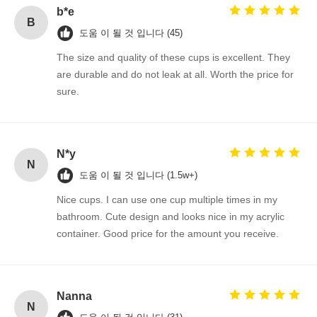
b*e
B
도움 이 될 것 입니다 (45)
The size and quality of these cups is excellent. They
are durable and do not leak at all. Worth the price for
sure.
N*y
N
도움 이 될 것 입니다 (1.5w+)
Nice cups. I can use one cup multiple times in my
bathroom. Cute design and looks nice in my acrylic
container. Good price for the amount you receive.
Nanna
N