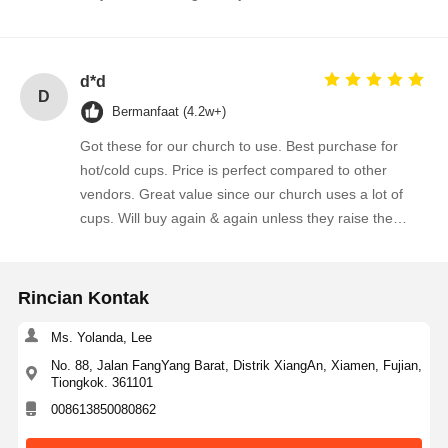
d*d
D
Bermanfaat (4.2w+)
Got these for our church to use. Best purchase for
hot/cold cups. Price is perfect compared to other
vendors. Great value since our church uses a lot of
cups. Will buy again & again unless they raise the
price.
Rincian Kontak
Ms. Yolanda, Lee
No. 88, Jalan FangYang Barat, Distrik XiangAn, Xiamen, Fujian,
Tiongkok. 361101
008613850080862