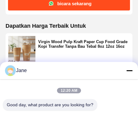
bicara sekarang
Dapatkan Harga Terbaik Untuk
Virgin Wood Pulp Kraft Paper Cup Food Grade
Kopi Transfer Tanpa Bau Tebal 8oz 12oz 16oz
Jane
Terus
12:20 AM
Rekomendasi Produk
Good day, what product are you looking for?
Cangkir
Piala Kertas
100 Persen
Sampling