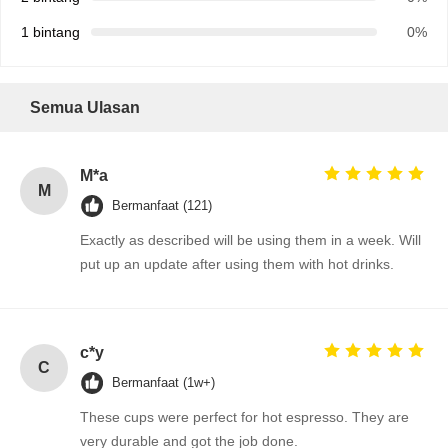
1 bintang
0%
Semua Ulasan
M*a
M
Bermanfaat (121)
Exactly as described will be using them in a week. Will
put up an update after using them with hot drinks.
c*y
C
Bermanfaat (1w+)
These cups were perfect for hot espresso. They are
very durable and got the job done.