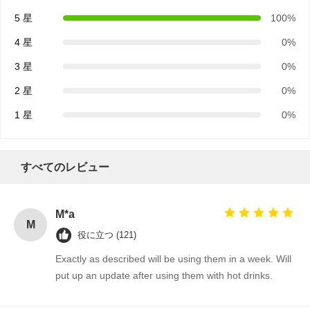
5 星
100%
4 星
0%
3 星
0%
2 星
0%
1 星
0%
すべてのレビュー
M*a
M
役に立つ (121)
Exactly as described will be using them in a week. Will
put up an update after using them with hot drinks.