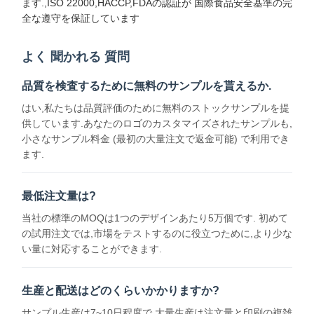
ます.,ISO 22000,HACCP,FDAの認証が 国際食品安全基準の完
全な遵守を保証しています
よく 聞かれる 質問
品質管理
連絡 くださ
ニュース
事件
い
品質を検査するために無料のサンプルを貰えるか.
はい,私たちは品質評価のために無料のストックサンプルを提
供しています.あなたのロゴのカスタマイズされたサンプルも,
小さなサンプル料金 (最初の大量注文で返金可能) で利用でき
ます.
今雑談しなさ
い
最低注文量は?
当社の標準のMOQは1つのデザインあたり5万個です. 初めて
紙のコーヒーカップ
の試用注文では,市場をテストするのに役立つために,より少な
い量に対応することができます.
アイス クリームの紙コップ
使い捨て可能なペーパ ボール
生産と配送はどのくらいかかりますか?
紙スープカップ
サンプル生産は7~10日程度で,大量生産は注文量と印刷の複雑