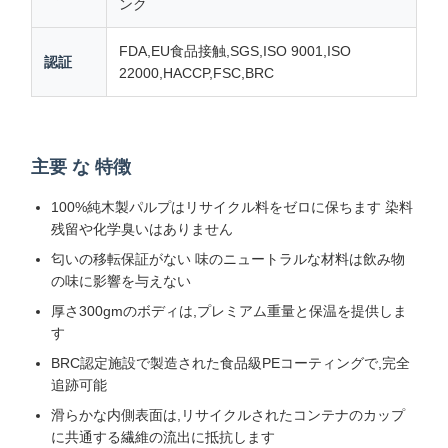
ンク
FDA,EU食品接触,SGS,ISO 9001,ISO
認証
22000,HACCP,FSC,BRC
主要 な 特徴
100%純木製パルプはリサイクル料をゼロに保ちます 染料
残留や化学臭いはありません
匂いの移転保証がない 味のニュートラルな材料は飲み物
の味に影響を与えない
厚さ300gmのボディは,プレミアム重量と保温を提供しま
す
BRC認定施設で製造された食品級PEコーティングで,完全
追跡可能
滑らかな内側表面は,リサイクルされたコンテナのカップ
に共通する繊維の流出に抵抗します