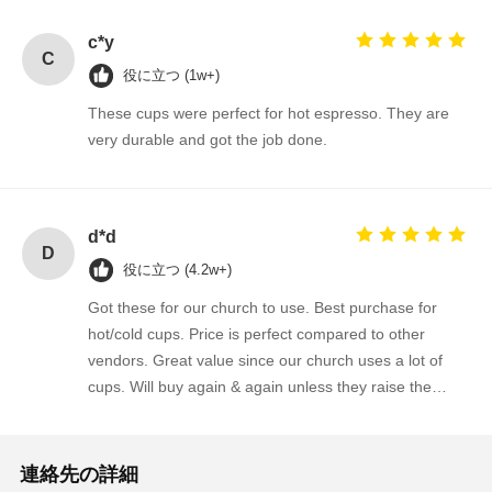
c*y
C
役に立つ (1w+)
These cups were perfect for hot espresso. They are
very durable and got the job done.
d*d
D
役に立つ (4.2w+)
Got these for our church to use. Best purchase for
hot/cold cups. Price is perfect compared to other
vendors. Great value since our church uses a lot of
cups. Will buy again & again unless they raise the
price.
連絡先の詳細