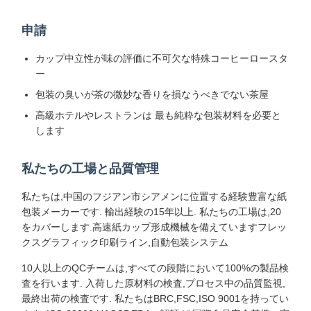
申請
カップ中立性が味の評価に不可欠な特殊コーヒーロースタ
ー
包装の臭いが茶の微妙な香りを損なうべきでない茶屋
高級ホテルやレストランは 最も純粋な包装材料を必要と
します
私たちの工場と品質管理
私たちは,中国のフジアン市シアメンに位置する経験豊富な紙
包装メーカーです. 輸出経験の15年以上. 私たちの工場は,20
をカバーします.高速紙カップ形成機械を備えていますフレッ
クスグラフィック印刷ライン,自動包装システム
10人以上のQCチームは,すべての段階において100%の製品検
家へ
製品
わたしたち
工場 ツアー
査を行います. 入荷した原材料の検査,プロセス中の品質監視,
に つい て
最終出荷の検査です. 私たちはBRC,FSC,ISO 9001を持ってい