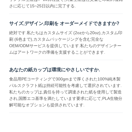
さに応じて15~25日以内に完了する.
手柄付きの紙袋
パンの紙袋
サイズ,デザイン,印刷を オーダーメイドできますか?
絶対です.私たちはカスタムサイズ (2ozから20oz),カスタム印
持ち帰り食材ボックス
刷 (6色まで),カスタムパッケージングを含む完全な
OEM/ODMサービスを提供しています.私たちのデザインチー
カスタムベーカリーボックス
ムはアートワークの準備を支援することができます.
カスタマイズされた紙箱
あなたの紙カップは環境にやさしいですか.
使い捨て可能なプラスチック コップ
食品用PEコーティングで300gmまで厚くされた100%純木製
プリントペーパーナプキン
パルスクラフト紙は持続可能性を考慮して選択されています.
私たちのカップは,責任を持って調達された紙を使用して製造
デリラップ紙
され,国際エコ基準を満たしています要求に応じて,PLA生物分
解可能なオプションも提供されています.
食品と飲料の包装