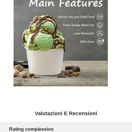
Controllo
Contattaci
Notizie
Casi
Della Qualità
Ora
Chiacchieri
Coppa di caffè di carta
Tazza di carta del gelato
Valutazioni E Recensioni
CIOTOLA DI CARTA eliminabile
Rating complessivo
tazza di zuppa di carta