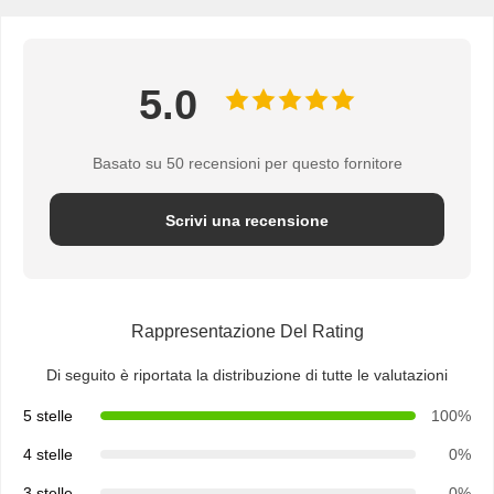
Borsa di carta con manico
Sacchetto di carta per pane
5.0
Scatola di cibo da asporto
Basato su 50 recensioni per questo fornitore
Scatole personalizzate per pasticceria
Scrivi una recensione
scatola di carta personalizzata
tazza di plastica eliminabile
Tovagliolo di carta stampato
Rappresentazione Del Rating
Carta di confezione
Di seguito è riportata la distribuzione di tutte le valutazioni
imballaggi per alimenti e bevande
5 stelle
100%
4 stelle
0%
3 stelle
0%