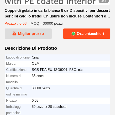
2/3
Coppe di gelato in carta bianca 8 oz Dispositivi per dessert
per cibi caldi o freddi Chiusure non incluse Contenitori di
snack in carta per zuppa di yogurt surgelato Sundae
Prezzo：0.03
MOQ：30000 pezzi
Miglior prezzo
Ora chiacchieri
Descrizione Di Prodotto
Luogo di origine
Cina
Marca
OEM
Certificazione
SGS FDA EU, ISO9001, FSC, etc.
Numero di
35 once
modello
Quantità di
30000 pezzi
ordine minimo
Prezzo
0.03
Imballaggi
50 pezzi x 20 sacchetti
particolari