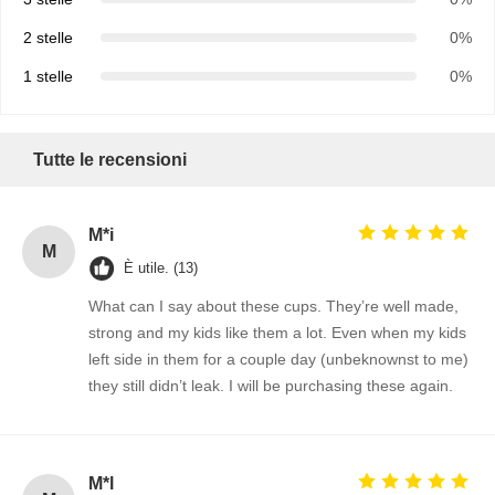
2 stelle
0%
1 stelle
0%
Tutte le recensioni
M*i
M
È utile. (13)
What can I say about these cups. They’re well made,
strong and my kids like them a lot. Even when my kids
left side in them for a couple day (unbeknownst to me)
they still didn’t leak. I will be purchasing these again.
M*l