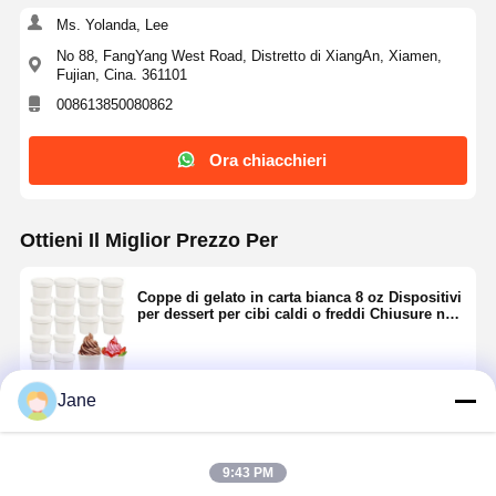
Ms. Yolanda, Lee
No 88, FangYang West Road, Distretto di XiangAn, Xiamen,
Fujian, Cina. 361101
008613850080862
Ora chiacchieri
Ottieni Il Miglior Prezzo Per
Coppe di gelato in carta bianca 8 oz Dispositivi
per dessert per cibi caldi o freddi Chiusure non
incluse Contenitori di snack in carta per zuppa
di yogurt surgelato Sundae
Jane
Continua
9:43 PM
Prodotti Raccomandati