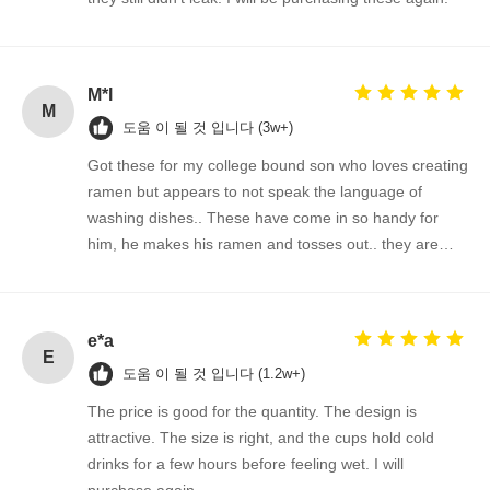
M*l
M
도움 이 될 것 입니다 (3w+)
Got these for my college bound son who loves creating
ramen but appears to not speak the language of
washing dishes.. These have come in so handy for
him, he makes his ramen and tosses out.. they are
durable and strong and able to withstand the hot
temps.
e*a
E
도움 이 될 것 입니다 (1.2w+)
The price is good for the quantity. The design is
attractive. The size is right, and the cups hold cold
drinks for a few hours before feeling wet. I will
purchase again.