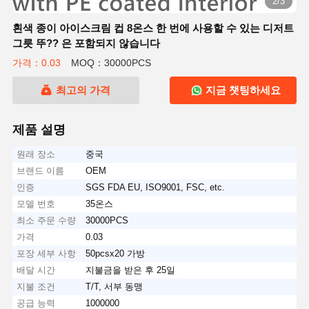
2/3
흰색 종이 아이스크림 컵 8온스 한 번에 사용할 수 있는 디저트
그릇 뚜?? 은 포함되지 않습니다
가격：0.03
MOQ：30000PCS
최고의 가격
지금 챗팅하세요
제품 설명
원래 장소
중국
브랜드 이름
OEM
인증
SGS FDA EU, ISO9001, FSC, etc.
모델 번호
35온스
최소 주문 수량
30000PCS
가격
0.03
포장 세부 사항
50pcsx20 가방
배달 시간
지불금을 받은 후 25일
지불 조건
T/T, 서부 동맹
공급 능력
1000000