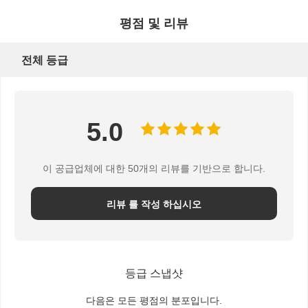
평점 및 리뷰
전체 등급
품질 관리
저희와 연락
뉴스
사건
5.0
지금 챗팅하
세요
이 공급업체에 대한 50개의 리뷰를 기반으로 합니다.
종이 커피 컵
리뷰 를 작성 하십시오
아이스크림 종이컵
일회용 종이 사발
등급 스냅샷
종이 수프 컵
다음은 모든 평점의 분포입니다.