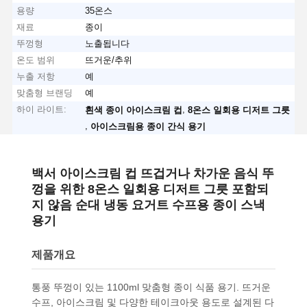
용량
35온스
재료
종이
뚜껑형
노출됩니다
온도 범위
뜨거운/추위
누출 저항
예
맞춤형 브랜딩
예
하이 라이트:
,
흰색 종이 아이스크림 컵
8온스 일회용 디저트 그릇
,
아이스크림용 종이 간식 용기
백서 아이스크림 컵 뜨겁거나 차가운 음식 뚜
껑을 위한 8온스 일회용 디저트 그릇 포함되
지 않음 순대 냉동 요거트 수프용 종이 스낵
용기
제품개요
통풍 뚜껑이 있는 1100ml 맞춤형 종이 식품 용기. 뜨거운
수프, 아이스크림 및 다양한 테이크아웃 용도로 설계된 다