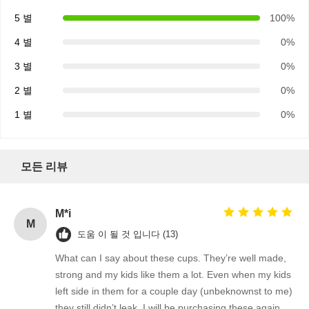
핸들과 포장 봉지
5 별
100%
빵 종이 가방
4 별
0%
음식 상자
3 별
0%
2 별
0%
맞춤형 베이커리 박스
1 별
0%
주문을 받아서 만들어진 종이상자
버릴 수 있는 플라스틱 컵
모든 리뷰
인쇄된 종이 냅킨
델리 랩 페이퍼
M*i
M
도움 이 될 것 입니다 (13)
식품 및 음료 포장
What can I say about these cups. They’re well made,
strong and my kids like them a lot. Even when my kids
left side in them for a couple day (unbeknownst to me)
they still didn’t leak. I will be purchasing these again.