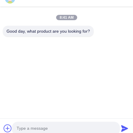
계속하다
8:41 AM
추천된 제품
Good day, what product are you looking for?
흰색 종이 아이
아이스크림 및
일회용 아이스
뜨겁거나 차
스크림 컵 8온
디저트를 위한
크림 컵 아이스
운 음식, 선
스 한 번에 사용
흰색 일회용 아
크림 및 디저트
아이스크림,
할 수 있는 디저
이스크림 컵,
를 위한 돔
거트, 수프용
트 그릇 뚜??
12 온스, 둥근
뚜?? 이 있는 8
온스 일회용
최고의 가격
최고의 가격
최고의 가격
최고의 가
은 포함되지 않
종이 그릇, 뜨거
온스 둥근 종이
저트 종이 
습니다
운 및 차가운 응
그릇
용에 적합
홈
사이트맵
연락처
Desktop Site
사이트맵
개인 정보 정책
품질
종이 커피 컵
중국 공장.Copyright © 2026 Xiamen VastView
Ecopack Co.,Ltd.. All Rights Reserved.