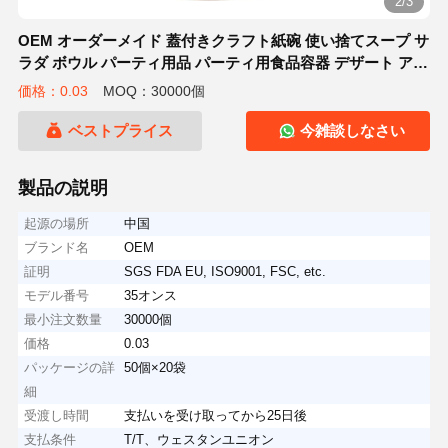
2/3
OEM オーダーメイド 蓋付きクラフト紙碗 使い捨てスープ サ
ラダ ボウル パーティ用品 パーティ用食品容器 デザート アイ
スクリームヨーグルト
価格：0.03
MOQ：30000個
ベストプライス
今雑談しなさい
製品の説明
起源の場所
中国
ブランド名
OEM
証明
SGS FDA EU, ISO9001, FSC, etc.
モデル番号
35オンス
最小注文数量
30000個
価格
0.03
パッケージの詳
50個×20袋
細
受渡し時間
支払いを受け取ってから25日後
支払条件
T/T、ウェスタンユニオン