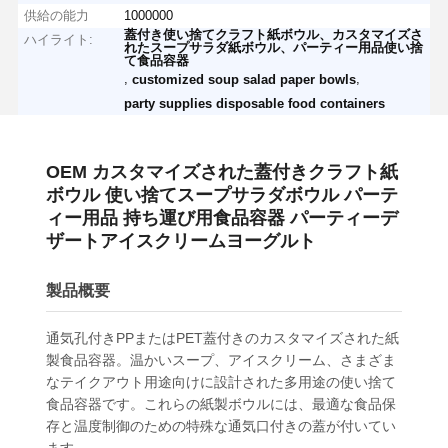
供給の能力
1000000
蓋付き使い捨てクラフト紙ボウル、カスタマイズさ
ハイライト:
れたスープサラダ紙ボウル、パーティー用品使い捨
て食品容器
,
,
customized soup salad paper bowls
party supplies disposable food containers
OEM カスタマイズされた蓋付きクラフト紙
ボウル 使い捨てスープサラダボウル パーテ
ィー用品 持ち運び用食品容器 パーティーデ
ザートアイスクリームヨーグルト
製品概要
通気孔付きPPまたはPET蓋付きのカスタマイズされた紙
製食品容器。温かいスープ、アイスクリーム、さまざま
なテイクアウト用途向けに設計された多用途の使い捨て
食品容器です。これらの紙製ボウルには、最適な食品保
存と温度制御のための特殊な通気口付きの蓋が付いてい
ます。