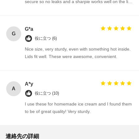
secure so no leaks and a sharpie works well on the lids
to label and date your food!
G*a
G
役に立つ (6)
Nice size, very sturdy, even with something hot inside.
Lids fit well. These were awesome, convenient.
A*y
A
役に立つ (10)
I use these for homemade ice cream and I found them
to be of great quality! Very sturdy.
連絡先の詳細