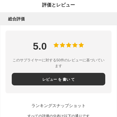
評価とレビュー
総合評価
品質管理
連絡 くださ
ニュース
事件
い
5.0
このサプライヤーに対する50件のレビューに基づいてい
今雑談しなさ
ます
い
レビュー を 書い て
紙のコーヒーカップ
アイス クリームの紙コップ
使い捨て可能なペーパ ボール
ランキングスナップショット
紙スープカップ
すべての評価の分布は以下の通りです