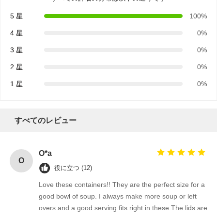
5 星
100%
手柄付きの紙袋
4 星
0%
パンの紙袋
3 星
0%
持ち帰り食材ボックス
2 星
0%
カスタムベーカリーボックス
1 星
0%
カスタマイズされた紙箱
使い捨て可能なプラスチック コップ
すべてのレビュー
プリントペーパーナプキン
O*a
デリラップ紙
O
役に立つ (12)
食品と飲料の包装
Love these containers!! They are the perfect size for a
good bowl of soup. I always make more soup or left
overs and a good serving fits right in these.The lids are