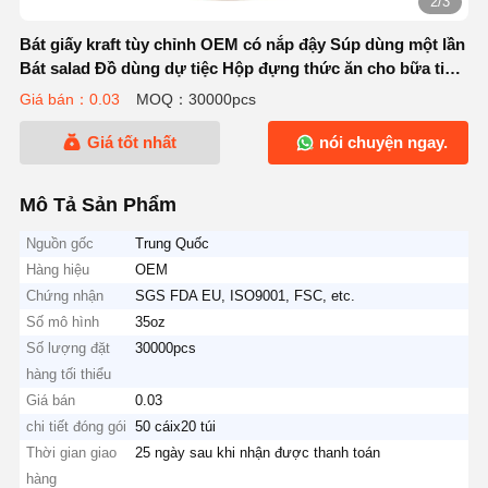
2/3
Bát giấy kraft tùy chỉnh OEM có nắp đậy Súp dùng một lần
Bát salad Đồ dùng dự tiệc Hộp đựng thức ăn cho bữa tiệc
Món tráng miệng Kem sữa chua
Giá bán：0.03
MOQ：30000pcs
Giá tốt nhất
nói chuyện ngay.
Mô Tả Sản Phẩm
Nguồn gốc
Trung Quốc
Hàng hiệu
OEM
Chứng nhận
SGS FDA EU, ISO9001, FSC, etc.
Số mô hình
35oz
Số lượng đặt
30000pcs
hàng tối thiểu
Giá bán
0.03
chi tiết đóng gói
50 cáix20 túi
Thời gian giao
25 ngày sau khi nhận được thanh toán
hàng