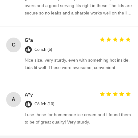
overs and a good serving fits right in these.The lids are
secure so no leaks and a sharpie works well on the lids
to label and date your food!
G*a
G
Có ích (6)
Nice size, very sturdy, even with something hot inside.
Lids fit well. These were awesome, convenient.
A*y
A
Có ích (10)
I use these for homemade ice cream and I found them
to be of great quality! Very sturdy.