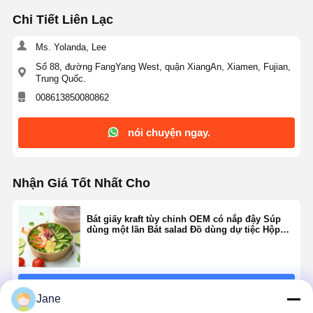
Chi Tiết Liên Lạc
Ms. Yolanda, Lee
Số 88, đường FangYang West, quận XiangAn, Xiamen, Fujian,
Trung Quốc.
008613850080862
nói chuyện ngay.
Nhận Giá Tốt Nhất Cho
Bát giấy kraft tùy chỉnh OEM có nắp đậy Súp
dùng một lần Bát salad Đồ dùng dự tiệc Hộp
đựng thức ăn cho bữa tiệc Món tráng miệng
Kem sữa chua
Tiếp tục
Jane