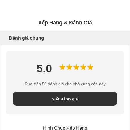
Xếp Hạng & Đánh Giá
Kiểm Soát
Liên Hệ Với
Tin Tức
Các Trường
Đánh giá chung
Chất Lượng
Chúng Tôi
Hợp
5.0
Nói Chuyện
Ngay.
Dựa trên 50 đánh giá cho nhà cung cấp này
Cốc cà phê giấy
Viết đánh giá
cốc giấy đựng kem
Chén giấy dùng một lần
Hình Chụp Xếp Hạng