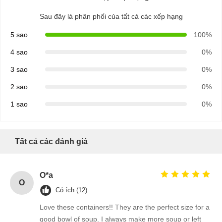
cốc đựng súp giấy
Sau đây là phân phối của tất cả các xếp hạng
Túi giấy có tay cầm
5 sao
100%
Túi giấy đựng bánh mì
4 sao
0%
Hộp đựng thức ăn mang đi
3 sao
0%
2 sao
0%
Hộp bánh tùy chỉnh
1 sao
0%
hộp giấy tùy chỉnh
Cốc nhựa dùng một lần
Tất cả các đánh giá
Khăn giấy ăn in
Giấy bọc Deli
O*a
O
Có ích (12)
bao bì thực phẩm và đồ uống
Love these containers!! They are the perfect size for a
good bowl of soup. I always make more soup or left