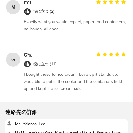
m*t
M
役に立つ (2)
Exactly what you would expect, paper food containers,
no issues, all good.
G*a
G
役に立つ (11)
I bought these for ice cream. Love up it stands up. I
was able to put in the cooler and the containers held
up and kept the ice cream cold.
連絡先の詳細
Ms. Yolanda, Lee
No 88,FangYang West Road, XiangAn District, Xiamen, Fujian,