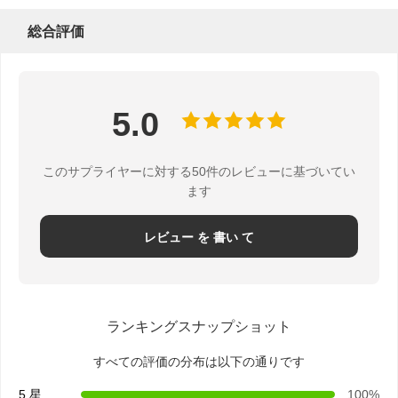
総合評価
品質管理
連絡 くださ
ニュース
事件
い
5.0
このサプライヤーに対する50件のレビューに基づいてい
ます
今雑談しなさ
い
レビュー を 書い て
紙のコーヒーカップ
アイス クリームの紙コップ
ランキングスナップショット
使い捨て可能なペーパ ボール
すべての評価の分布は以下の通りです
紙スープカップ
5 星
100%