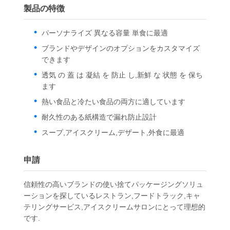
製品の特徴
パーソナライズ 異なる容量 単食に最適
ブランドやデザインのオプションをカスタマイズ
できます
透気 の 蓋 は 凝結 を 防止 し,新鮮 な 状態 を 保ち
ます
熱い食品と冷たい食品の両方に適しています
耐久性のある紙構造で漏れ防止設計
スープ,アイスクリーム,デザート,外食に最適
申請
信頼性の高いブランドの使い捨てパッケージングソリュ
ーションを探しているレストラン,フードトラック,キャ
テリングサービス,アイスクリームサロンにとって理想的
です.