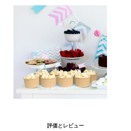
家へ
製品
わたしたち
工場 ツアー
に つい て
評価とレビュー