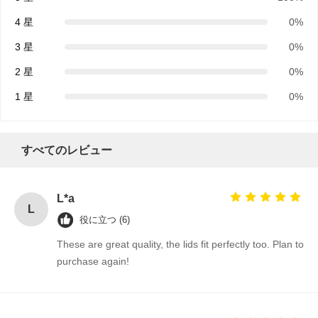
4 星
0%
手柄付きの紙袋
3 星
0%
パンの紙袋
2 星
0%
持ち帰り食材ボックス
1 星
0%
カスタムベーカリーボックス
カスタマイズされた紙箱
すべてのレビュー
使い捨て可能なプラスチック コップ
L*a
プリントペーパーナプキン
L
役に立つ (6)
デリラップ紙
These are great quality, the lids fit perfectly too. Plan to
purchase again!
食品と飲料の包装