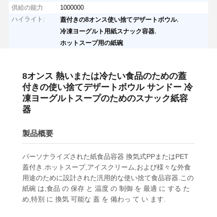
供給の能力
1000000
ハイライト:
,
蓋付きの8オンス使い捨てデザートボウル
,
冷凍ヨーグルト用紙スナック容器
ホットスープ用の紙碗
8オンス 熱いまたは冷たい食品のための蓋
付きの使い捨てデザートボウル サンドー 冷
凍ヨーグルトスープのためのスナック紙容
器
製品概要
パーソナライズされた紙食品容器 換気式PPまたはPET
蓋付き.ホットスープ,アイスクリーム,および様々な外食
用途のために設計された汎用的な使い捨て食品容器.この
紙碗 は,食品 の 保存 と 温度 の 制御 を 最適 に する た
め,特別 に 換気 可能な 蓋 を 備わっ て い ます.