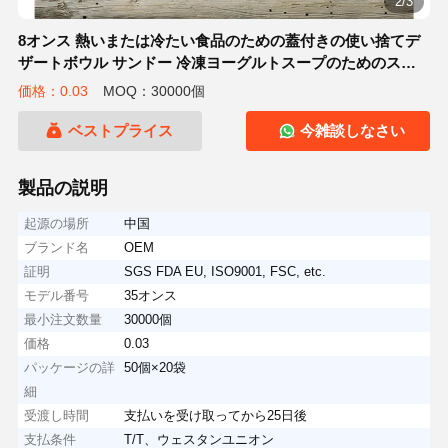
2/3
8オンス 熱いまたは冷たい食品のための蓋付きの使い捨てデ
ザートボウル サンドー 冷凍ヨーグルトスープのためのスナ
ック紙容器
価格：0.03
MOQ：30000個
ベストプライス
今雑談しなさい
製品の説明
起源の場所
中国
ブランド名
OEM
証明
SGS FDA EU, ISO9001, FSC, etc.
モデル番号
35オンス
最小注文数量
30000個
価格
0.03
パッケージの詳
50個×20袋
細
受渡し時間
支払いを受け取ってから25日後
支払条件
T/T、ウェスタンユニオン