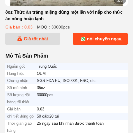
2/3
8oz Thức ăn tráng miệng dùng một lần với nắp cho thức
ăn nóng hoặc lạnh
Giá bán：0.03
MOQ：30000pcs
Giá tốt nhất
nói chuyện ngay.
Mô Tả Sản Phẩm
Nguồn gốc
Trung Quốc
Hàng hiệu
OEM
Chứng nhận
SGS FDA EU, ISO9001, FSC, etc.
Số mô hình
35oz
Số lượng đặt
30000pcs
hàng tối thiểu
Giá bán
0.03
chi tiết đóng gói
50 cáix20 túi
Thời gian giao
25 ngày sau khi nhận được thanh toán
hàng