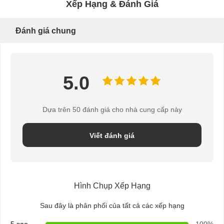
Xếp Hạng & Đánh Giá
Đánh giá chung
Kiểm Soát
Liên Hệ Với
Tin Tức
Các Trường
Chất Lượng
Chúng Tôi
Hợp
5.0
Dựa trên 50 đánh giá cho nhà cung cấp này
Nói Chuyện
Viết đánh giá
Ngay.
Cốc cà phê giấy
Hình Chụp Xếp Hạng
cốc giấy đựng kem
Sau đây là phân phối của tất cả các xếp hạng
Chén giấy dùng một lần
5 sao
100%