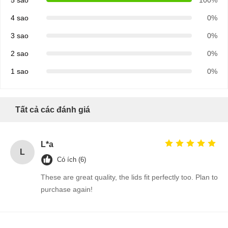
cốc đựng súp giấy
4 sao
0%
Túi giấy có tay cầm
3 sao
0%
Túi giấy đựng bánh mì
2 sao
0%
Hộp đựng thức ăn mang đi
1 sao
0%
Hộp bánh tùy chỉnh
Tất cả các đánh giá
hộp giấy tùy chỉnh
Cốc nhựa dùng một lần
L*a
L
Khăn giấy ăn in
Có ích (6)
These are great quality, the lids fit perfectly too. Plan to
Giấy bọc Deli
purchase again!
bao bì thực phẩm và đồ uống