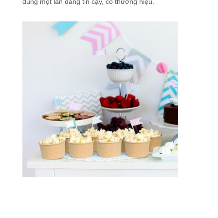
dùng một lần đáng tin cậy, có thương hiệu.
Nhà
Sản Phẩm
Về Chúng
Chuyến
Tôi
Tham Quan
Nhà Máy