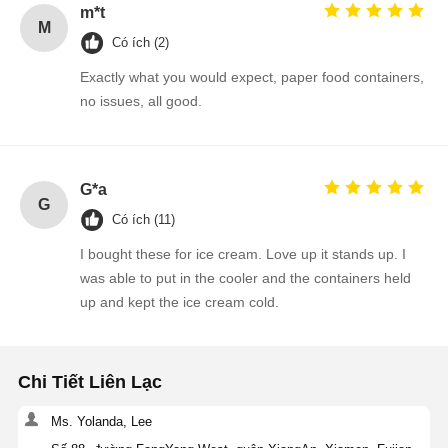
m*t
M
Có ích (2)
Exactly what you would expect, paper food containers,
no issues, all good.
G*a
G
Có ích (11)
I bought these for ice cream. Love up it stands up. I
was able to put in the cooler and the containers held
up and kept the ice cream cold.
Chi Tiết Liên Lạc
Ms. Yolanda, Lee