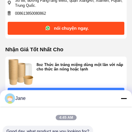
Số 88, đường FangYang West, quận XiangAn, Xiamen, Fujian,
Trung Quốc.
008613850080862
nói chuyện ngay.
Nhận Giá Tốt Nhất Cho
8oz Thức ăn tráng miệng dùng một lần với nắp
cho thức ăn nóng hoặc lạnh
Tiếp tục
Jane
Sản Phẩm Khuyến Cáo
4:45 AM
Good day, what product are you looking for?