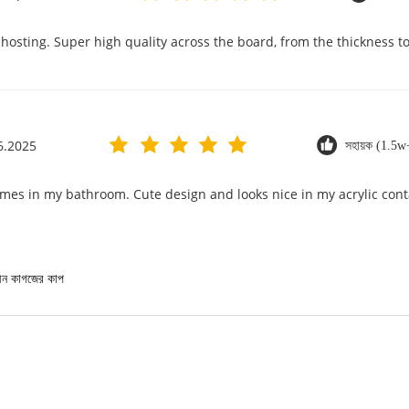
hosting. Super high quality across the board, from the thickness to 
6.2025
সহায়ক (1.5w
imes in my bathroom. Cute design and looks nice in my acrylic cont
ন কাগজের কাপ