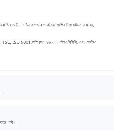
বং উন্নত উচ্চ গতির কাগজ কাপ গঠনের মেশিন দিয়ে সজ্জিত করা হয়,
ন। আমরা BRC, FSC, ISO 9001,আইএসও ২২০০০, এইচএসিসিপি, এবং এফডিএ
) ।
 করতে পারি।