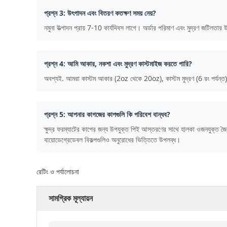
প্রশ্ন 3: উৎপাদন এবং বিতরণ কতক্ষণ সময় নেয়?
নমুনা উত্পাদন প্রায় 7-10 কার্যদিবস লাগে। অর্ডার পরিমাণ এবং মুদ্রণ জটিলতার 
প্রশ্ন 4: আমি আকার, নকশা এবং মুদ্রণ কাস্টমাইজ করতে পারি?
অবশ্যই. আমরা কাস্টম আকার (2oz থেকে 20oz), কাস্টম মুদ্রণ (6 রং পর্যন্ত)
প্রশ্ন 5: আপনার কাগজের কাপগুলি কি পরিবেশ বান্ধব?
ক্ষুদ্র ফরম্যাটের কাপের জন্য উপযুক্ত পিই আস্তরণের সাথে হালকা ওজনযুক্ত জ
বায়োডেগ্রেডেবল বিকল্পগুলিও অনুরোধের ভিত্তিতে উপলব্ধ।
রেটিং ও পর্যালোচনা
সামগ্রিক মূল্যায়ন