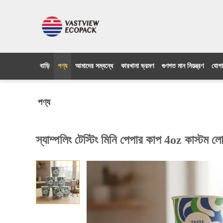
বাড়ি
পণ্য
আমাদের সম্বন্ধে
কারখানা ভ্রমণ
গুণগত মান নিয়ন্ত্রণ
যোগা
পণ্য
স্যাম্পলিং টেস্টিং মিনি পেপার কাপ 4oz কাস্টম ল