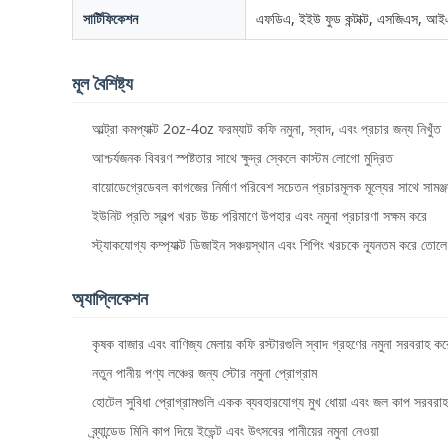
সার্টিফিকেশন
এফডিএ, ইইউ ফুড কন্টাক্ট, এসজিএস,
মূল বৈশিষ্ট্য
আল্ট্রা কমপ্যাক্ট 2oz-4oz ফরম্যাট কফি নমুনা, স্বাদ, এবং প্রচার জন্য নিখুঁত
আশ্চর্যজনক বিবরণ স্পষ্টতার সাথে ক্ষুদ্র স্কেলে কাস্টম লোগো মুদ্রিত
বায়োডেগ্রেডেবল কাগজের নির্মাণ পরিবেশ সচেতন প্রচারমূলক মূল্যের সাথে সামঞ্জস্
ইউনিট প্রতি স্বল্প খরচ উচ্চ পরিমাণে উপহার এবং নমুনা প্রচারণা সক্ষম করে
স্ট্যাকযোগ্য কম্প্যাক্ট ডিজাইন সঞ্চয়স্থান এবং শিপিং খরচকে ন্যূনতম করে তোলে
অ্যাপ্লিকেশন
কৃষক বাজার এবং বাণিজ্য মেলায় কফি রস্টারগুলি স্বাদ গ্রহণের নমুনা সরবরাহ কর
নতুন পানীয় পণ্য লঞ্চের জন্য স্টোর নমুনা প্রোগ্রাম
হোটেল সুবিধা প্রোগ্রামগুলি একক ব্যবহারযোগ্য মুখ ধোয়া এবং জল কাপ সরবরা
ব্র্যান্ডেড মিনি কাপ দিয়ে ইভেন্ট এবং উৎসবের পানীয়ের নমুনা নেওয়া