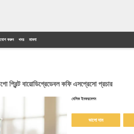
যোগ করুন
খবর
মামলা
োগো প্রিন্ট বায়োডিগ্রেডেবল কফি এসপ্রেসো প্রচার
বেসিক ইনফরমেশন
ভালো দাম