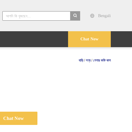
Bengali
search
Chat Now
বাড়ি
/
পণ্য
/
পেপার কফি কাপ
Chat Now