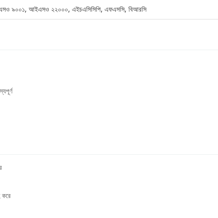
 আইএসও ৯০০১, আইএসও ২২০০০, এইচএসিসিপি, এফএসসি, বিআরসি
যপূর্ণ
ে
হ করে