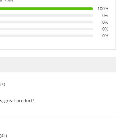
100%
0%
0%
0%
0%
w+)
s, great product!
 (42)