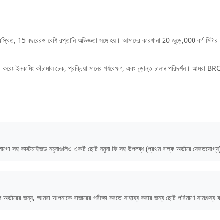
থিত, 15 বছরেরও বেশি রপ্তানি অভিজ্ঞতা সঙ্গে হয়। আমাদের কারখানা 20 জুড়ে,000 বর্গ মিটার এ
না করেঃ ইনকামিং কাঁচামাল চেক, প্রক্রিয়া মানের পর্যবেক্ষণ, এবং চূড়ান্ত চালান পরিদর্শ
ার লোগো সহ কাস্টমাইজড নমুনাগুলিও একটি ছোট নমুনা ফি সহ উপলব্ধ (প্রথম বাল্ক অর্ডারে ফেরতযোগ্য
়াল অর্ডারের জন্য, আমরা আপনাকে বাজারের পরীক্ষা করতে সাহায্য করার জন্য ছোট পরিমাণে সামঞ্জস্য