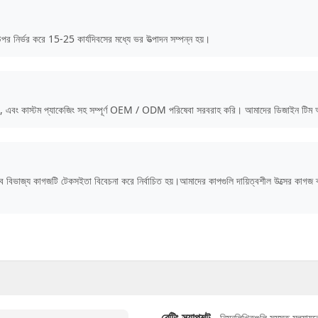
উপর নির্ভর করে 15-25 কার্যদিবসের মধ্যে ভর উত্পাদন সম্পন্ন হয়।
, এবং কাস্টম প্যাকেজিং সহ সম্পূর্ণ OEM / ODM পরিষেবা সরবরাহ করি। আমাদের ডিজাইন টিম আর্ট
ৈব বিভাজ্য কাগজটি টেকসইতা বিবেচনা করে নির্বাচিত হয়।আমাদের কাপগুলি দায়িত্বশীল উত্সের কাগ
নিম্নলিখিতগুলি সমস্ত মূল্যায়
রেটিং স্ন্যাপশট