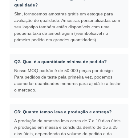
qualidade?
Saco de papel com alça
Sim, fornecemos amostras grátis em estoque para
avaliação de qualidade. Amostras personalizadas com
Saco de papel de pão
seu logotipo também estão disponíveis com uma
pequena taxa de amostragem (reembolsável no
Caixa para Comida para Levar
primeiro pedido em grandes quantidades).
Caixas de padaria personalizadas
Q2: Qual é a quantidade mínima de pedido?
caixa de papel personalizada
Nosso MOQ padrão é de 50.000 peças por design.
copo plástico descartável
Para pedidos de teste pela primeira vez, podemos
acomodar quantidades menores para ajudá-lo a testar
Guardanapo de papel impresso
o mercado.
Papel de embalagem
Q3: Quanto tempo leva a produção e entrega?
Embalagens de alimentos e bebidas
A produção da amostra leva cerca de 7 a 10 dias úteis.
A produção em massa é concluída dentro de 15 a 25
dias úteis, dependendo do volume do pedido e da