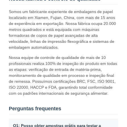
Somos um fabricante experiente de embalagens de papel
localizado em Xiamen, Fujian, China, com mais de 15 anos
de experiência em exportação. Nossa fábrica ocupa 20.000
Controle De
Contacte-
Notícias
Casos
metros quadrados e está equipada com máquinas
Qualidade
Nos
formadoras de copos de papel avançadas de alta
velocidade, linhas de impressão flexográfica e sistemas de
embalagem automatizados.
Nossa equipe de controle de qualidade de mais de 10
profissionais realiza 100% de inspeção do produto em todas
Converse
as etapas: verificação de entrada de matéria-prima,
Agora
monitoramento de qualidade em processo e inspeção final
de remessa. Possuímos certificações BRC, FSC, ISO 9001,
ISO 22000, HACCP e FDA, garantindo total conformidade
Copo de café de papel
com os padrões internacionais de segurança alimentar.
Copo de papel do gelado
Perguntas frequentes
BACIA DE PAPEL descartável
Copo de sopa de papel
Q1: Posso obter amostras grátis para testar a