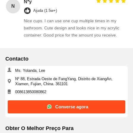
N*y
N
Ajuda (1.5w+)
Nice cups. I can use one cup multiple times in my
bathroom. Cute design and looks nice in my acrylic
container. Good price for the amount you receive.
Contacto
Ms. Yolanda, Lee
Nº 88, Estrada Oeste de FangYang, Distrito de XiangAn,
Xiamen, Fujian, China. 361101
008613850080862
Converse agora
Obter O Melhor Preço Para