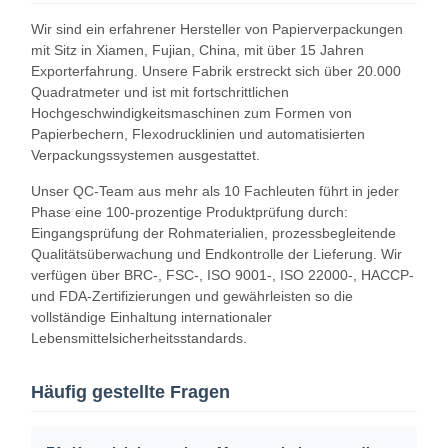
Wir sind ein erfahrener Hersteller von Papierverpackungen
mit Sitz in Xiamen, Fujian, China, mit über 15 Jahren
Exporterfahrung. Unsere Fabrik erstreckt sich über 20.000
Qualitätskont
Kontakt Mit
Neuigkeiten
Fälle
Quadratmeter und ist mit fortschrittlichen
Rolle
Uns
Hochgeschwindigkeitsmaschinen zum Formen von
Papierbechern, Flexodrucklinien und automatisierten
Verpackungssystemen ausgestattet.
Unser QC-Team aus mehr als 10 Fachleuten führt in jeder
Phase eine 100-prozentige Produktprüfung durch:
Eingangsprüfung der Rohmaterialien, prozessbegleitende
Plaudern Sie
Qualitätsüberwachung und Endkontrolle der Lieferung. Wir
Jetzt
verfügen über BRC-, FSC-, ISO 9001-, ISO 22000-, HACCP-
und FDA-Zertifizierungen und gewährleisten so die
Papierkaffeetasse
vollständige Einhaltung internationaler
Lebensmittelsicherheitsstandards.
Eiscreme-Papier-Schale
Häufig gestellte Fragen
Wegwerf-PAPIERschüssel
Papiersuppenbecher