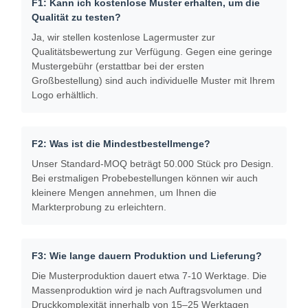
F1: Kann ich kostenlose Muster erhalten, um die
Qualität zu testen?
Papiertüte mit Griff
Ja, wir stellen kostenlose Lagermuster zur
Qualitätsbewertung zur Verfügung. Gegen eine geringe
Papiertüte für Brot
Mustergebühr (erstattbar bei der ersten
Großbestellung) sind auch individuelle Muster mit Ihrem
Take-Out-Box
Logo erhältlich.
Maßgeschneiderte Bäckerkisten
maßgeschneiderte Papierbox
F2: Was ist die Mindestbestellmenge?
Unser Standard-MOQ beträgt 50.000 Stück pro Design.
Wegwerfplastikschale
Bei erstmaligen Probebestellungen können wir auch
kleinere Mengen annehmen, um Ihnen die
Druckpapier-Nappen
Markterprobung zu erleichtern.
Deli-Wrap-Papier
Verpackungen für Lebensmittel und Getränke
F3: Wie lange dauern Produktion und Lieferung?
Die Musterproduktion dauert etwa 7-10 Werktage. Die
Massenproduktion wird je nach Auftragsvolumen und
Druckkomplexität innerhalb von 15–25 Werktagen