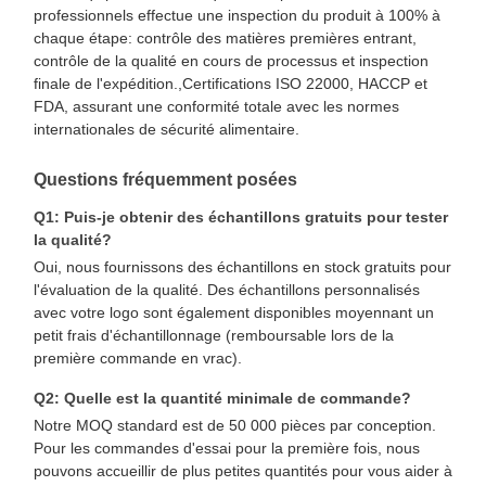
professionnels effectue une inspection du produit à 100% à
chaque étape: contrôle des matières premières entrant,
contrôle de la qualité en cours de processus et inspection
finale de l'expédition.,Certifications ISO 22000, HACCP et
Contrôle
Contactez-
Nouvelles
Les Affaires
FDA, assurant une conformité totale avec les normes
Qualité
Nous
internationales de sécurité alimentaire.
Questions fréquemment posées
Q1: Puis-je obtenir des échantillons gratuits pour tester
la qualité?
Causez
Oui, nous fournissons des échantillons en stock gratuits pour
Maintenant
l'évaluation de la qualité. Des échantillons personnalisés
avec votre logo sont également disponibles moyennant un
petit frais d'échantillonnage (remboursable lors de la
Coupe de café en papier
première commande en vrac).
Tasse de papier de crème glacée
Q2: Quelle est la quantité minimale de commande?
Notre MOQ standard est de 50 000 pièces par conception.
CUVETTE DE PAPIER jetable
Pour les commandes d'essai pour la première fois, nous
pouvons accueillir de plus petites quantités pour vous aider à
tasse à soupe en papier