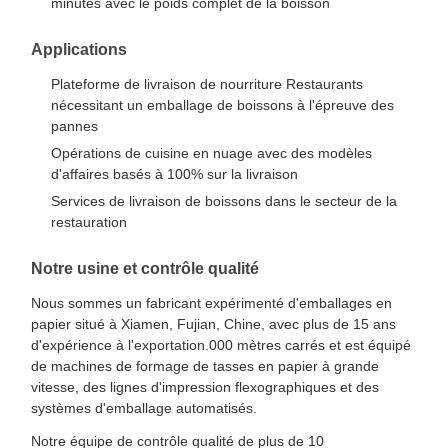
minutes avec le poids complet de la boisson
Applications
Plateforme de livraison de nourriture Restaurants
nécessitant un emballage de boissons à l'épreuve des
pannes
Opérations de cuisine en nuage avec des modèles
d'affaires basés à 100% sur la livraison
Services de livraison de boissons dans le secteur de la
restauration
Notre usine et contrôle qualité
Nous sommes un fabricant expérimenté d'emballages en
papier situé à Xiamen, Fujian, Chine, avec plus de 15 ans
d'expérience à l'exportation.000 mètres carrés et est équipé
de machines de formage de tasses en papier à grande
vitesse, des lignes d'impression flexographiques et des
À La Maison
Produits
À Propos De
Visite De
systèmes d'emballage automatisés.
Nous
L'usine
Notre équipe de contrôle qualité de plus de 10