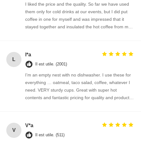
I liked the price and the quality. So far we have used
them only for cold drinks at our events, but I did put
coffee in one for myself and was impressed that it
stayed together and insulated the hot coffee from my
fingers. I did not realize I was getting cups suitable for
hot and cold drinks-- I am impressed!
l*a
L
Il est utile. (2001)
I’m an empty nest with no dishwasher. I use these for
everything … oatmeal, taco salad, coffee, whatever I
need. VERY sturdy cups. Great with super hot
contents and fantastic pricing for quality and product
size. When my daughter was still at home before she
left for college, would prep her cereal for the ride to
school, snacks after games, and everything in
V*a
between.
V
Il est utile. (511)