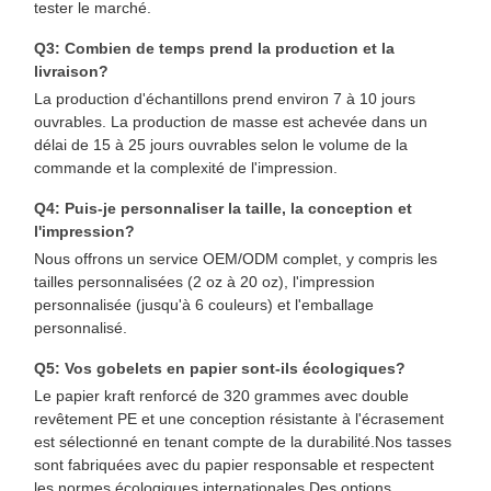
tester le marché.
Sac en papier avec poignée
Q3: Combien de temps prend la production et la
livraison?
Sac en papier pour pain
La production d'échantillons prend environ 7 à 10 jours
ouvrables. La production de masse est achevée dans un
Boîte de nourriture à emporter
délai de 15 à 25 jours ouvrables selon le volume de la
commande et la complexité de l'impression.
Boîtes de boulangerie personnalisées
Q4: Puis-je personnaliser la taille, la conception et
boîte en papier personnalisée
l'impression?
Nous offrons un service OEM/ODM complet, y compris les
tasse en plastique jetable
tailles personnalisées (2 oz à 20 oz), l'impression
personnalisée (jusqu'à 6 couleurs) et l'emballage
Serviette en papier imprimé
personnalisé.
Papier d'emballage pour sandwicherie
Q5: Vos gobelets en papier sont-ils écologiques?
Le papier kraft renforcé de 320 grammes avec double
emballages pour aliments et boissons
revêtement PE et une conception résistante à l'écrasement
est sélectionné en tenant compte de la durabilité.Nos tasses
sont fabriquées avec du papier responsable et respectent
les normes écologiques internationales.Des options