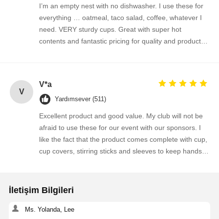
I’m an empty nest with no dishwasher. I use these for
everything … oatmeal, taco salad, coffee, whatever I
need. VERY sturdy cups. Great with super hot
contents and fantastic pricing for quality and product
size. When my daughter was still at home before she
left for college, would prep her cereal for the ride to
school, snacks after games, and everything in
V*a
between.
V
Yardımsever (511)
Excellent product and good value. My club will not be
afraid to use these for our event with our sponsors. I
like the fact that the product comes complete with cup,
cup covers, stirring sticks and sleeves to keep hands
protected from hot cup. Excellent packaging will use
this product again. Thank you for a well thought out
quality product.
İletişim Bilgileri
Ms. Yolanda, Lee