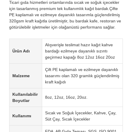
Ticari gıda hizmetleri ortamlarında sıcak ve soğuk içecekler
için tasarlanmış premium tek kullanımlık kağıt bardak.Çifte
PE kaplamalı ve ezilmeye dayanıklı tasarımla güçlendirilmiş
320gsm kraft kağıtla üretilmiştir, bu bardak kafe, restoran ve
götürülebilir işletmeler için olağanüstü performans sağlar.
Alışverişle teslimat hazır kağıt kahve
Ürün Adı
bardağı ezilmeye dayanıklı sızıntı
geçirmez kapağı 8oz 12oz 16oz 20oz
Çift PE kaplamalı ve ezilmeye dayanıklı
Malzeme
tasarımı olan 320 gramlık güçlendirilmiş
kraft kağıdı
Kullanılabilir
8oz, 12oz, 16oz, 20oz.
Boyutlar
Sıcak ve Soğuk İçecekler, Kahve, Çay,
Kullanımı
Süt Çay, Sıcak İçecekler
FDA, AB Gıda Teması, SGS, ISO 9001,