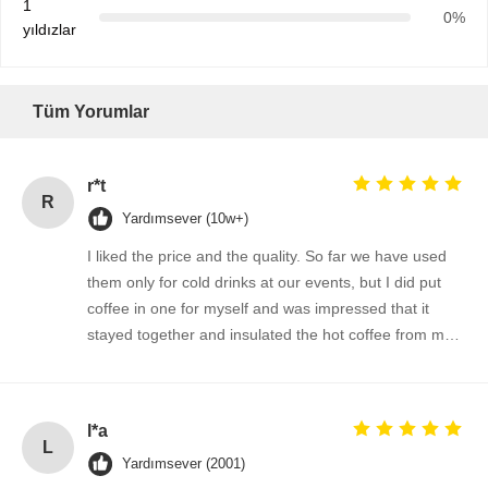
1
0%
yıldızlar
Tüm Yorumlar
r*t
R
Yardımsever (10w+)
I liked the price and the quality. So far we have used
them only for cold drinks at our events, but I did put
coffee in one for myself and was impressed that it
stayed together and insulated the hot coffee from my
fingers. I did not realize I was getting cups suitable for
hot and cold drinks-- I am impressed!
l*a
L
Yardımsever (2001)