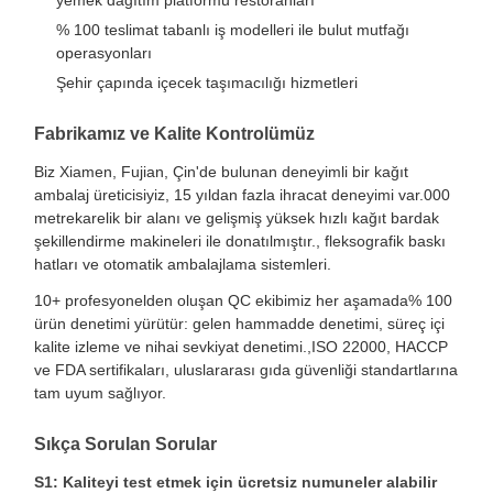
% 100 teslimat tabanlı iş modelleri ile bulut mutfağı
operasyonları
Şehir çapında içecek taşımacılığı hizmetleri
Fabrikamız ve Kalite Kontrolümüz
Biz Xiamen, Fujian, Çin'de bulunan deneyimli bir kağıt
ambalaj üreticisiyiz, 15 yıldan fazla ihracat deneyimi var.000
metrekarelik bir alanı ve gelişmiş yüksek hızlı kağıt bardak
şekillendirme makineleri ile donatılmıştır., fleksografik baskı
hatları ve otomatik ambalajlama sistemleri.
10+ profesyonelden oluşan QC ekibimiz her aşamada% 100
ürün denetimi yürütür: gelen hammadde denetimi, süreç içi
kalite izleme ve nihai sevkiyat denetimi.,ISO 22000, HACCP
ve FDA sertifikaları, uluslararası gıda güvenliği standartlarına
tam uyum sağlıyor.
Evde
Ürün
Hakkımızda
Fabrika Turu
Sıkça Sorulan Sorular
S1: Kaliteyi test etmek için ücretsiz numuneler alabilir