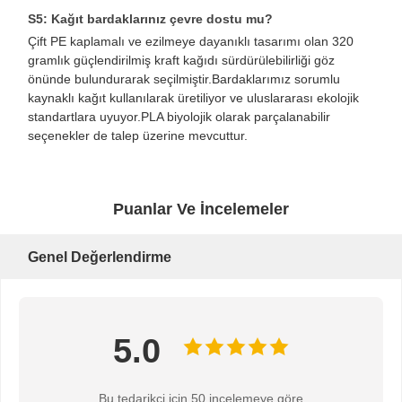
Saplı kağıt torba
S5: Kağıt bardaklarınız çevre dostu mu?
Çift PE kaplamalı ve ezilmeye dayanıklı tasarımı olan 320
Ekmek kağıt torbası
gramlık güçlendirilmiş kraft kağıdı sürdürülebilirliği göz
önünde bulundurarak seçilmiştir.Bardaklarımız sorumlu
Yemek Kutusu
kaynaklı kağıt kullanılarak üretiliyor ve uluslararası ekolojik
standartlara uyuyor.PLA biyolojik olarak parçalanabilir
Özel fırın kutuları
seçenekler de talep üzerine mevcuttur.
özelleştirilmiş kağit kutu
Tek kullanımlık plastik bardak
Puanlar Ve İncelemeler
Yazdırılmış Kağıt Peçete
Genel Değerlendirme
Deli Kağıdı
yiyecek ve içecek ambalajı
5.0
Bu tedarikçi için 50 incelemeye göre