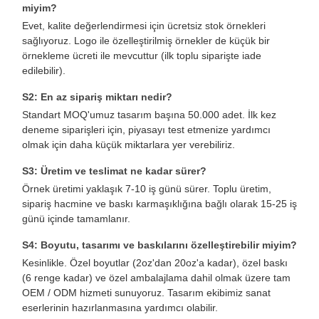
miyim?
Evet, kalite değerlendirmesi için ücretsiz stok örnekleri
sağlıyoruz. Logo ile özelleştirilmiş örnekler de küçük bir
Kalite Kontrol
Bizimle
Haberler
Davalar
örnekleme ücreti ile mevcuttur (ilk toplu siparişte iade
İletişim
edilebilir).
S2: En az sipariş miktarı nedir?
Standart MOQ'umuz tasarım başına 50.000 adet. İlk kez
deneme siparişleri için, piyasayı test etmenize yardımcı
olmak için daha küçük miktarlara yer verebiliriz.
Şimdi
Konuşalım.
S3: Üretim ve teslimat ne kadar sürer?
Örnek üretimi yaklaşık 7-10 iş günü sürer. Toplu üretim,
sipariş hacmine ve baskı karmaşıklığına bağlı olarak 15-25 iş
Kağıt Kahve Fincanı
günü içinde tamamlanır.
kağıt dondurma bardağı
S4: Boyutu, tasarımı ve baskılarını özelleştirebilir miyim?
Kesinlikle. Özel boyutlar (2oz'dan 20oz'a kadar), özel baskı
Tek kullanımlık kağıt kase
(6 renge kadar) ve özel ambalajlama dahil olmak üzere tam
OEM / ODM hizmeti sunuyoruz. Tasarım ekibimiz sanat
kağıt çorba bardağı
eserlerinin hazırlanmasına yardımcı olabilir.