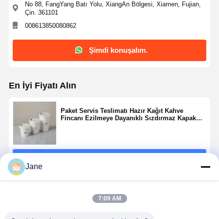
No 88, FangYang Batı Yolu, XiangAn Bölgesi, Xiamen, Fujian,
Çin. 361101
008613850080862
Şimdi konuşalım.
En İyi Fiyatı Alın
Paket Servis Teslimatı Hazır Kağıt Kahve
Fincanı Ezilmeye Dayanıklı Sızdırmaz Kapak
8oz 12oz 16oz 20oz
Devam et
Jane
Önerilen Ürünler
7:09 AM