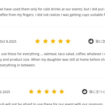
r we have used them only for cold drinks at our events, but I did pu
ffee from my fingers. I did not realize I was getting cups suitable 
Oct 8.2025
役に立つ
 use these for everything … oatmeal, taco salad, coffee, whatever I
ity and product size. When my daughter was still at home before she 
 everything in between.
2.2025
役に立つ (5
ub will not be afraid to use these for our event with our sponsors. 