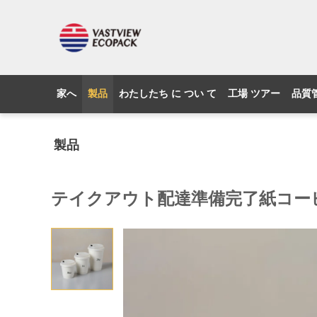
家へ
製品
わたしたち に つい て
工場 ツアー
品質
製品
テイクアウト配達準備完了紙コーヒ