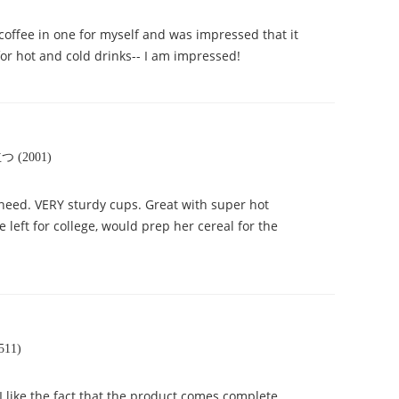
t coffee in one for myself and was impressed that it
for hot and cold drinks-- I am impressed!
 (2001)
 need. VERY sturdy cups. Great with super hot
left for college, would prep her cereal for the
11)
I like the fact that the product comes complete