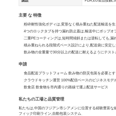
認証
FDA,EU食品接触,SGS
主要 な 特徴
粉砕耐性強化ボディは,変形なく積み重ねた配送輸送を生
4つのロックタブを持つ漏れ防止蓋は,輸送中にポップオ
二重PEコーティングは,短時間傾斜または逆転しても,漏
積み重ねられる段階式ベース設計により,配送袋に安定
飲み物の全重量で30分以上の配送に耐えるようにテスト
申請
食品配送プラットフォーム 飲み物の防災包装を必要とす
クラウドキッチン運営 100%配信ベースのビジネスモデ
飲食店 飲食物を市内通りの路線で運ぶ配送サービス
私たちの工場と品質管理
私たちは,中国のフジアン市シアメンに位置する経験豊富な紙
フィック印刷ライン,自動包装システム