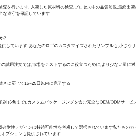
査を行います. 入荷した原材料の検査,プロセス中の品質監視,最終出荷の検査で
準の完全な遵守を保証しています
か?
供しています.あなたのロゴのカスタマイズされたサンプルも,小さなサン
めての試用注文では,市場をテストするのに役立つために,より少ない量に対
さに応じて15~25日以内に完了する.
スタム印刷 (6色まで),カスタムパッケージングを含む完全なOEM/ODM
と粉砕耐性デザインは持続可能性を考慮して選択されています私たちのカ
なオプションも提供されています.