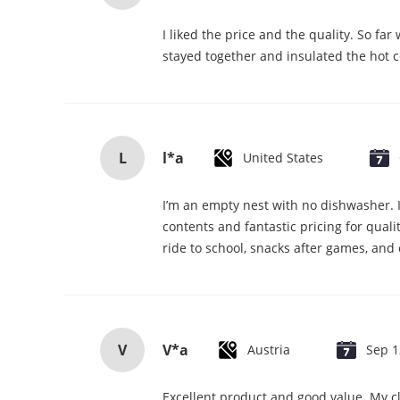
I liked the price and the quality. So fa
stayed together and insulated the hot co
L
l*a
United States
I’m an empty nest with no dishwasher. I
contents and fantastic pricing for qual
ride to school, snacks after games, and
V
V*a
Austria
Sep 1
Excellent product and good value. My cl