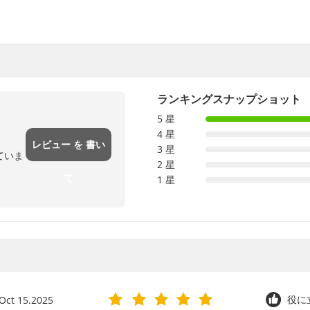
ランキングスナップショット
5 星
4 星
レビュー を 書い
3 星
ていま
2 星
て
1 星
Oct 15.2025
役に立