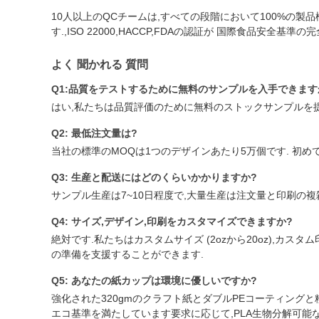
10人以上のQCチームは,すべての段階において100%の製品検
す.,ISO 22000,HACCP,FDAの認証が 国際食品安全基
よく 聞かれる 質問
Q1:品質をテストするために無料のサンプルを入手できます
はい,私たちは品質評価のために無料のストックサンプルを提
Q2: 最低注文量は?
当社の標準のMOQは1つのデザインあたり5万個です. 初
Q3: 生産と配送にはどのくらいかかりますか?
サンプル生産は7~10日程度で,大量生産は注文量と印刷の複雑
Q4: サイズ,デザイン,印刷をカスタマイズできますか?
絶対です.私たちはカスタムサイズ (2ozから20oz),カ
の準備を支援することができます.
Q5: あなたの紙カップは環境に優しいですか?
強化された320gmのクラフト紙とダブルPEコーティング
エコ基準を満たしています要求に応じて,PLA生物分解可能