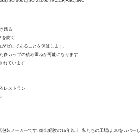
,ISO 9001,ISO 22000,HACCP,FSC,BRC
き残る
フを防ぐ
れがゼロであることを保証します.
した多カップの積み重ねが可能になります
されています
るレストラン
ル
包装メーカーです. 輸出経験の15年以上. 私たちの工場は,20をカバ