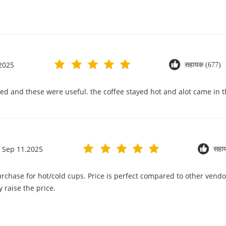
2025
सहायक (677)
ved and these were useful. the coffee stayed hot and alot came in t
Sep 11.2025
सहा
urchase for hot/cold cups. Price is perfect compared to other vendor
 raise the price.