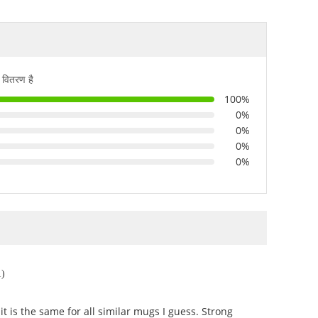
 वितरण है
100%
0%
0%
0%
0%
1)
it is the same for all similar mugs I guess. Strong