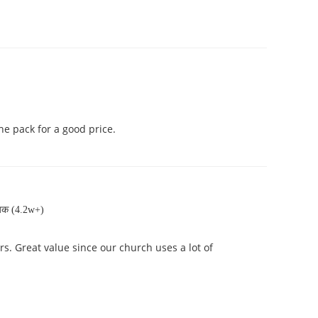
he pack for a good price.
यक (4.2w+)
s. Great value since our church uses a lot of