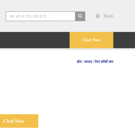
Hindi
search
Chat Now
होम
/
उत्पाद
/
पेपर कॉफ़ी कप
Chat Now