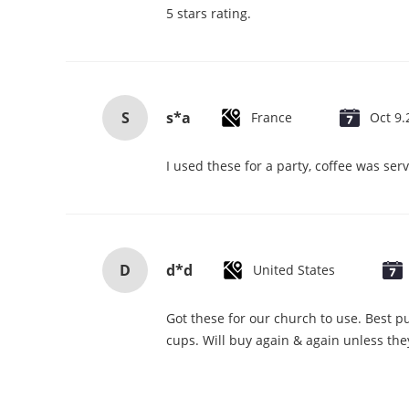
5 stars rating.
S
s*a
France
Oct 9.
I used these for a party, coffee was ser
D
d*d
United States
Got these for our church to use. Best p
cups. Will buy again & again unless they