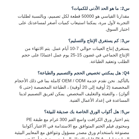
س2: ما هو الحد الأدنى للكميات؟
مقدارنا القياسي هو 50000 قطعة لكل تصميم، وبالنسبة لطلبات
التجربة لأول مرة، يمكننا استيعاب كميات أصغر لمساعدتك على
مراقبة الجودة
اتصل بنا
أخبار
الحالات
اختبار السوق.
س3: كم يستغرق الإنتاج والتسليم؟
يستغرق إنتاج العينات حوالي 7-10 أيام عمل. يتم الانتهاء من
الإنتاج الجماعي في غضون 15-25 يوم عمل اعتمادًا على حجم
الطلب وتعقيد الطباعة.
نتحدث الآن
Q4: هل يمكنني تخصيص الحجم والتصميم والطباعة؟
بالتأكيد. نحن نقدم خدمة OEM / ODM كاملة بما في ذلك الأحجام
فنجان قهوة ورقي
المخصصة (2 أوقية إلى 20 أوقية) ، الطباعة المخصصة (حتى 6
ألوان) ، والتعبئة والتغليف المخصص. يمكن لفريق التصميم لدينا
كوب ورق الآيس كريم
المساعدة في إعداد الأعمال الفنية.
وعاء الورق المستخدم لمرة واحدة
س5: هل أكواب الورق الخاصة بك صديقة للبيئة؟
يتم اختيار ورق الكرافت واسع الفم 300 غرام مع طبقة PE
كوب حساء ورقي
ومحتوى فيلم الختم المتوافق مع الاستدامة في الاعتبار.أكوابنا
مصنوعة باستخدام ورق مصدر مسؤول وتتوافق مع المعايير البيئية
كيس ورقي بمقبض
الدوليةخيارات PLA قابلة للتحلل البيولوجي متوفرة أيضًا عند