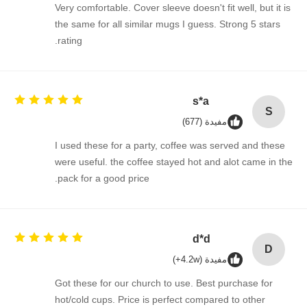
Very comfortable. Cover sleeve doesn't fit well, but it is
the same for all similar mugs I guess. Strong 5 stars
rating.
s*a
S
مفيدة (677)
I used these for a party, coffee was served and these
were useful. the coffee stayed hot and alot came in the
pack for a good price.
d*d
D
مفيدة (4.2w+)
Got these for our church to use. Best purchase for
hot/cold cups. Price is perfect compared to other