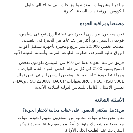
متاجر المشروبات المعدلة والمزيجات التي تحتاج إلى حلول
الكؤوس الورقية ذات السعة الكبيرة
مصنعنا ومراقبة الجودة
نحن مصنعون من ذوي الخبرة في تعبئة الورق تقع في شيامين،
فوجيان، الصين، مع أكثر من 15 عاما من الخبرة في التصدير.
مصنعنا يغطي 20،000 متر مربع ومجهزة بأجهزة تشكيل أكواب
الورق عالية السرعة، خطوط الطباعة المرنة، وأنظمة التعبئة الآلية.
فريق مراقبة الجودة لدينا من 10+ من المهنيين يقومون بفحص
المنتج بنسبة 100٪ في كل مرحلة: فحص المواد الخام الواردة ،
ومراقبة الجودة أثناء العملية ، وفحص الشحن النهائي. نحن نملك
BRC ، FSC ، ISO 9001,شهادات ISO 22000، HACCP، و FDA،
تضمن الامتثال الكامل للمعايير الدولية لسلامة الأغذية.
الأسئلة الشائعة
س1: هل يمكنني الحصول على عينات مجانية لاختبار الجودة؟
المنزل
المنتجات
حولنا
جولة في
نعم، نحن نقدم عينات مجانية من المخزون لتقييم الجودة. عينات
المصنع
مخصصة مع شعارك متوفرة أيضًا مع رسوم عينة صغيرة (يمكن
استردادها عند الطلب الكلي الأول).