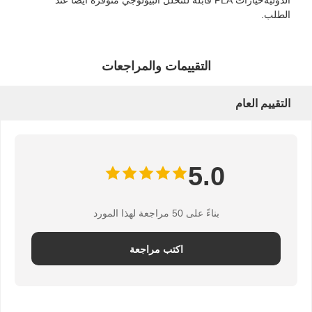
الطلب.
كيس ورق الخبز
صندوق الطعام
التقييمات والمراجعات
صناديق الخبز المخصصة
التقييم العام
صندوق ورقي مخصص
كوب بلاستيكي لمرة واحدة
5.0
مناديل ورقية مطبوعة
ورق تغليف الساندويتشات
بناءً على 50 مراجعة لهذا المورد
تغليف المواد الغذائية والمشروبات
اكتب مراجعة