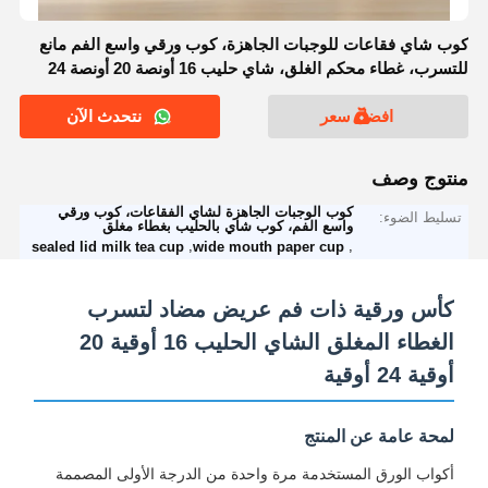
كوب شاي فقاعات للوجبات الجاهزة، كوب ورقي واسع الفم مانع
للتسرب، غطاء محكم الغلق، شاي حليب 16 أونصة 20 أونصة 24
أونصة
افضل سعر
نتحدث الآن
منتوج وصف
كوب الوجبات الجاهزة لشاي الفقاعات، كوب ورقي
تسليط الضوء:
واسع الفم، كوب شاي بالحليب بغطاء مغلق
,
,
sealed lid milk tea cup
wide mouth paper cup
كأس ورقية ذات فم عريض مضاد لتسرب
الغطاء المغلق الشاي الحليب 16 أوقية 20
أوقية 24 أوقية
لمحة عامة عن المنتج
أكواب الورق المستخدمة مرة واحدة من الدرجة الأولى المصممة