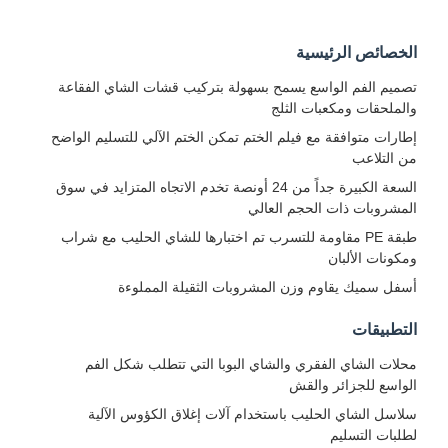
الخصائص الرئيسية
تصميم الفم الواسع يسمح بسهولة بتركيب قشات الشاي الفقاعة
والملحقات ومكعبات الثلج
إطارات متوافقة مع فيلم الختم تمكن الختم الآلي للتسليم الواضح
من التلاعب
السعة الكبيرة جداً من 24 أونصة تخدم الاتجاه المتزايد في سوق
المشروبات ذات الحجم العالي
طبقة PE مقاومة للتسرب تم اختبارها للشاي الحليب مع شراب
ومكونات الألبان
أسفل سميك يقاوم وزن المشروبات الثقيلة المملوءة
التطبيقات
محلات الشاي الفقري والشاي البوبا التي تتطلب شكل الفم
الواسع للجزائر والقش
سلاسل الشاي الحليب باستخدام آلات إغلاق الكؤوس الآلية
لطلبات التسليم