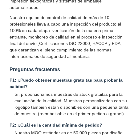
impresión flexográficas y sistemas de embalaje
automatizados.
Nuestro equipo de control de calidad de más de 10
profesionales lleva a cabo una inspección del producto al
Control De
Contáctenos
Noticias
Casos
100% en cada etapa: verificación de la materia prima
Calidad
entrante, monitoreo de calidad en el proceso e inspección
final del envío.,Certificaciones ISO 22000, HACCP y FDA,
que garantizan el pleno cumplimiento de las normas
internacionales de seguridad alimentaria.
Preguntas frecuentes
Ahora Charle
P1: ¿Puedo obtener muestras gratuitas para probar la
calidad?
Taza de café de papel
Sí, proporcionamos muestras de stock gratuitas para la
evaluación de la calidad. Muestras personalizadas con su
Taza de papel de helado
logotipo también están disponibles con una pequeña tarifa
de muestra (reembolsable en el primer pedido a granel).
CUENCO DE PAPEL disponible
P2: ¿Cuál es la cantidad mínima de pedido?
Taza de sopa de papel
Nuestro MOQ estándar es de 50.000 piezas por diseño.