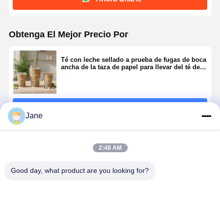
Obtenga El Mejor Precio Por
Té con leche sellado a prueba de fugas de boca
ancha de la taza de papel para llevar del té de
la burbuja 16oz 20oz 24oz
Continuar
Jane
Productos Recomendados
2:48 AM
Good day, what product are you looking for?
Taza superior
El FSC
La categoría
Muestreo q