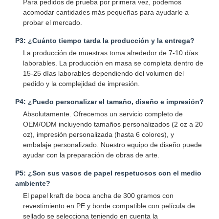
Para pedidos de prueba por primera vez, podemos
Bolsa de papel con mango
acomodar cantidades más pequeñas para ayudarle a
probar el mercado.
Bolsa de papel para pan
P3: ¿Cuánto tiempo tarda la producción y la entrega?
Caja de comida para llevar
La producción de muestras toma alrededor de 7-10 días
laborables. La producción en masa se completa dentro de
Cajas de panadería personalizadas
15-25 días laborables dependiendo del volumen del
pedido y la complejidad de impresión.
caja de papel personalizada
P4: ¿Puedo personalizar el tamaño, diseño e impresión?
vaso de plástico desechable
Absolutamente. Ofrecemos un servicio completo de
OEM/ODM incluyendo tamaños personalizados (2 oz a 20
Servilleta de papel impresa
oz), impresión personalizada (hasta 6 colores), y
embalaje personalizado. Nuestro equipo de diseño puede
Papel para envolver delicatessen
ayudar con la preparación de obras de arte.
Embalaje de alimentos y bebidas
P5: ¿Son sus vasos de papel respetuosos con el medio
ambiente?
El papel kraft de boca ancha de 300 gramos con
revestimiento en PE y borde compatible con película de
sellado se selecciona teniendo en cuenta la