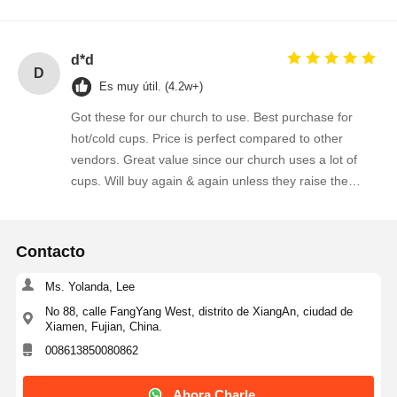
d*d
D
Es muy útil. (4.2w+)
Got these for our church to use. Best purchase for
hot/cold cups. Price is perfect compared to other
vendors. Great value since our church uses a lot of
cups. Will buy again & again unless they raise the
price.
Contacto
Ms. Yolanda, Lee
No 88, calle FangYang West, distrito de XiangAn, ciudad de
Xiamen, Fujian, China.
008613850080862
Ahora Charle