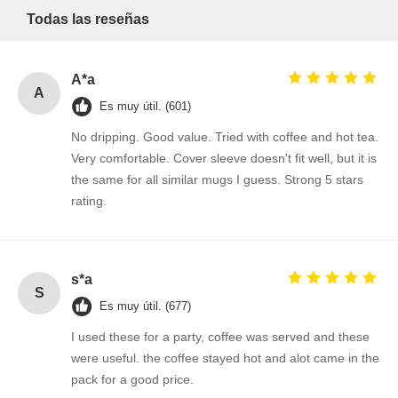
Todas las reseñas
A*a
A
Es muy útil. (601)
No dripping. Good value. Tried with coffee and hot tea.
Very comfortable. Cover sleeve doesn't fit well, but it is
the same for all similar mugs I guess. Strong 5 stars
rating.
s*a
S
Es muy útil. (677)
I used these for a party, coffee was served and these
were useful. the coffee stayed hot and alot came in the
pack for a good price.