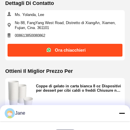
Dettagli Di Contatto
Ms. Yolanda, Lee
No 88, FangYang West Road, Distretto di XiangAn, Xiamen,
Fujian, Cina. 361101
008613850080862
Ora chiacchieri
Ottieni Il Miglior Prezzo Per
Coppe di gelato in carta bianca 8 oz Dispositivi
per dessert per cibi caldi o freddi Chiusure non
incluse Contenitori di snack in carta per zuppa
di yogurt surgelato Sundae
Jane
Continua