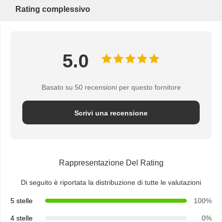
Rating complessivo
Borsa di carta con manico
Sacchetto di carta per pane
5.0
Scatola di cibo da asporto
Scatole personalizzate per pasticceria
Basato su 50 recensioni per questo fornitore
scatola di carta personalizzata
Scrivi una recensione
tazza di plastica eliminabile
Tovagliolo di carta stampato
Carta di confezione
Rappresentazione Del Rating
Di seguito è riportata la distribuzione di tutte le valutazioni
imballaggi per alimenti e bevande
5 stelle
100%
4 stelle
0%