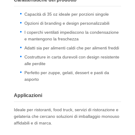
Capacità di 35 oz ideale per porzioni singole
Opzioni di branding e design personalizzabili
I coperchi ventilati impediscono la condensazione
e mantengono la freschezza
Adatti sia per alimenti caldi che per alimenti freddi
Costrutture in carta durevoli con design resistente
alle perdite
Perfetto per zuppe, gelati, dessert e pasti da
asporto
Applicazioni
Ideale per ristoranti, food truck, servizi di ristorazione e
gelateria che cercano soluzioni di imballaggio monouso
Casa.
Prodotti
Chi Siamo
Visita Alla
affidabili e di marca.
Fabbrica