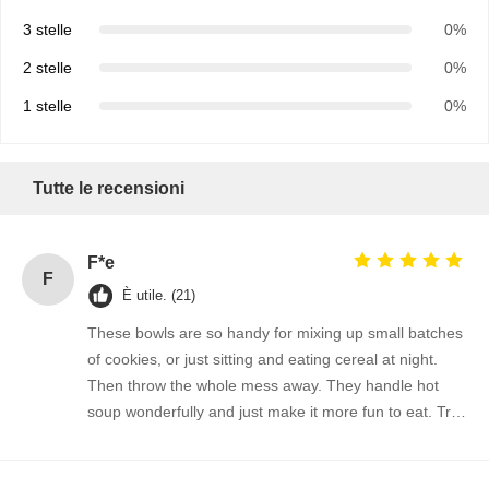
3 stelle
0%
2 stelle
0%
1 stelle
0%
Tutte le recensioni
F*e
F
È utile. (21)
These bowls are so handy for mixing up small batches
of cookies, or just sitting and eating cereal at night.
Then throw the whole mess away. They handle hot
soup wonderfully and just make it more fun to eat. Try
them. You won't be disappointed. You'll find 100s of
ways to use them.