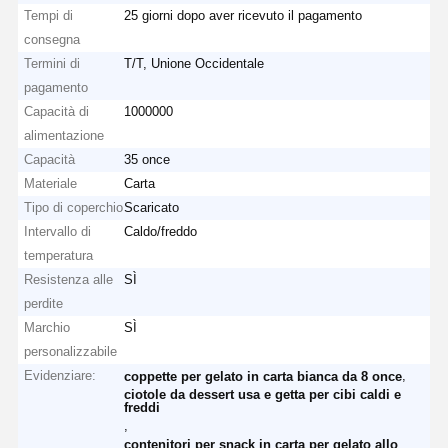
Tempi di
25 giorni dopo aver ricevuto il pagamento
consegna
Termini di
T/T, Unione Occidentale
pagamento
Capacità di
1000000
alimentazione
Capacità
35 once
Materiale
Carta
Tipo di coperchio
Scaricato
Intervallo di
Caldo/freddo
temperatura
Resistenza alle
SÌ
perdite
Marchio
SÌ
personalizzabile
Evidenziare:
,
coppette per gelato in carta bianca da 8 once
ciotole da dessert usa e getta per cibi caldi e
freddi
,
contenitori per snack in carta per gelato allo