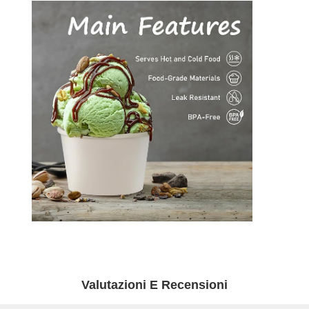
Controllo
Contattaci
Notizie
Casi
Della Qualità
Ora
Chiacchieri
Coppa di caffè di carta
Tazza di carta del gelato
CIOTOLA DI CARTA eliminabile
Valutazioni E Recensioni
tazza di zuppa di carta