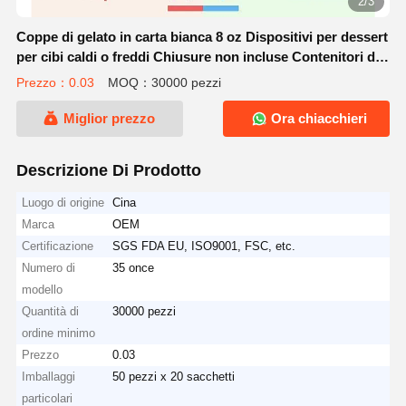
2/3
Coppe di gelato in carta bianca 8 oz Dispositivi per dessert
per cibi caldi o freddi Chiusure non incluse Contenitori di
snack in carta per zuppa di yogurt surgelato Sundae
Prezzo：0.03
MOQ：30000 pezzi
Miglior prezzo
Ora chiacchieri
Descrizione Di Prodotto
Luogo di origine
Cina
Marca
OEM
Certificazione
SGS FDA EU, ISO9001, FSC, etc.
Numero di
35 once
modello
Quantità di
30000 pezzi
ordine minimo
Prezzo
0.03
Imballaggi
50 pezzi x 20 sacchetti
particolari