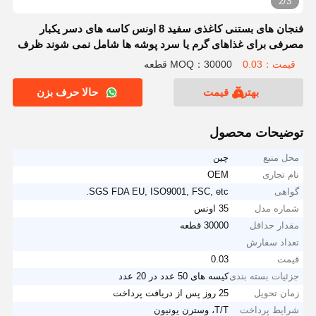
2/3
فنجان های بستنی کاغذی سفید 8 اونس کاسه های دسر یکبار
مصرفی برای غذاهای گرم یا سرد پوشه ها شامل نمی شوند ظرف
های اسنک کاغذی برای سوپ ماست یخ زده Sundae
قیمت：0.03
MOQ：30000 قطعه
بهترین قیمت
حالا حرف بزن
توضیحات محصول
محل منبع
چین
نام تجاری
OEM
گواهی
SGS FDA EU, ISO9001, FSC, etc.
شماره مدل
35 اونس
مقدار حداقل
30000 قطعه
تعداد سفارش
قیمت
0.03
جزئیات بسته بندی
کیسه های 50 عدد در 20 عدد
زمان تحویل
25 روز پس از دریافت پرداخت
شرایط پرداخت
T/T، وسترن یونیون