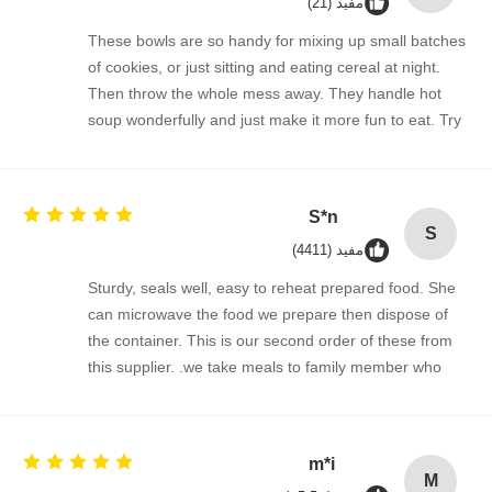
مفید (21)
These bowls are so handy for mixing up small batches
of cookies, or just sitting and eating cereal at night.
Then throw the whole mess away. They handle hot
soup wonderfully and just make it more fun to eat. Try
them. You won't be disappointed. You'll find 100s of
ways to use them.
S*n
S
مفید (4411)
Sturdy, seals well, easy to reheat prepared food. She
can microwave the food we prepare then dispose of
the container. This is our second order of these from
this supplier. .we take meals to family member who
has special needs.
m*i
M