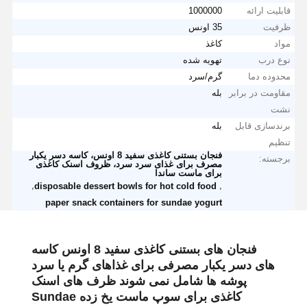
قابلیت ارائه
1000000
ظرفیت
35 اونس
مواد
کاغذ
نوع درب
تهویه شده
محدوده دما
گرم/سرد
مقاومت در برابر
بله
نشت
برندسازی قابل
بله
تنظیم
فنجان بستنی کاغذی سفید 8 اونس، کاسه دسر یکبار
برجسته:
مصرف برای غذای سرد سرد، ظروف اسنک کاغذی
برای ماست ساندا
,
,
disposable dessert bowls for hot cold food
paper snack containers for sundae yogurt
فنجان های بستنی کاغذی سفید 8 اونس کاسه
های دسر یکبار مصرفی برای غذاهای گرم یا سرد
پوشه ها شامل نمی شوند ظرف های اسنک
کاغذی برای سوپ ماست یخ زده Sundae